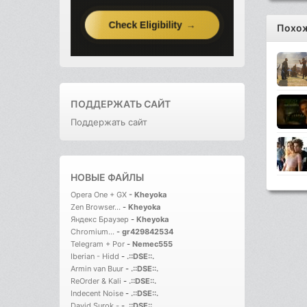
Похож
ПОДДЕРЖАТЬ САЙТ
Поддержать сайт
НОВЫЕ ФАЙЛЫ
Opera One + GX
-
Kheyoka
Zen Browser...
-
Kheyoka
Яндекс Браузер
-
Kheyoka
Chromium...
-
gr429842534
Telegram + Por
-
Nemec555
Iberian - Hidd
-
.::DSE::.
Armin van Buur
-
.::DSE::.
ReOrder & Kali
-
.::DSE::.
Indecent Noise
-
.::DSE::.
David Surok -
-
.::DSE::.