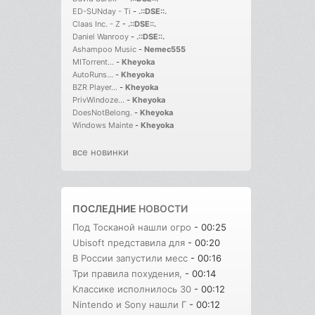
ED-SUNday - Ti
-
.::DSE::.
Claas Inc. - Z
-
.::DSE::.
Daniel Wanrooy
-
.::DSE::.
Ashampoo Music
-
Nemec555
MITorrent...
-
Kheyoka
AutoRuns...
-
Kheyoka
BZR Player...
-
Kheyoka
PrivWindoze...
-
Kheyoka
DoesNotBelong.
-
Kheyoka
Windows Mainte
-
Kheyoka
все новинки
ПОСЛЕДНИЕ
НОВОСТИ
Под Тосканой нашли огро
- 00:25
Ubisoft представила для
- 00:20
В России запустили месс
- 00:16
Три правила похудения,
- 00:14
Классике исполнилось 30
- 00:12
Nintendo и Sony нашли Г
- 00:12