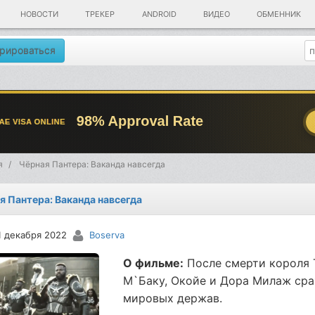
НОВОСТИ
ТРЕКЕР
ANDROID
ВИДЕО
ОБМЕННИК
рироваться
я
Чёрная Пантера: Ваканда навсегда
я Пантера: Ваканда навсегда
1 декабря 2022
Boserva
О фильме:
После смерти короля 
М`Баку, Окойе и Дора Милаж сра
мировых держав.