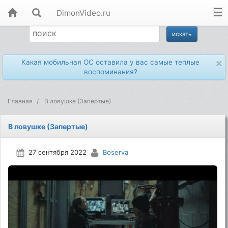
DimonVideo.ru
×
Какая мобильная ОС оставила у вас самые теплые
воспоминания?
Главная
В ловушке (Запертые)
В ловушке (Запертые)
27 сентября 2022
Boserva