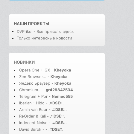
НАШИ ПРОЕКТЫ
DVPrikol - Все приколы здесь
Только интересные новости
НОВИНКИ
Opera One + GX
-
Kheyoka
Zen Browser...
-
Kheyoka
Яндекс Браузер
-
Kheyoka
Chromium...
-
gr429842534
Telegram + Por
-
Nemec555
Iberian - Hidd
-
.::DSE::.
Armin van Buur
-
.::DSE::.
ReOrder & Kali
-
.::DSE::.
Indecent Noise
-
.::DSE::.
David Surok -
-
.::DSE::.