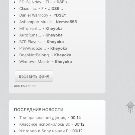
ED-SUNday - Ti
-
.::DSE::.
Claas Inc. - Z
-
.::DSE::.
Daniel Wanrooy
-
.::DSE::.
Ashampoo Music
-
Nemec555
MITorrent...
-
Kheyoka
AutoRuns...
-
Kheyoka
BZR Player...
-
Kheyoka
PrivWindoze...
-
Kheyoka
DoesNotBelong.
-
Kheyoka
Windows Mainte
-
Kheyoka
добавить файл
все новинки
ПОСЛЕДНИЕ
НОВОСТИ
Три правила похудения,
- 00:14
Классике исполнилось 30
- 00:12
Nintendo и Sony нашли Г
- 00:12