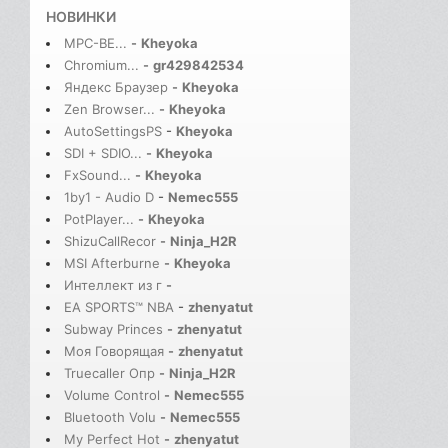
НОВИНКИ
MPC-BE...
-
Kheyoka
Chromium...
-
gr429842534
Яндекс Браузер
-
Kheyoka
Zen Browser...
-
Kheyoka
AutoSettingsPS
-
Kheyoka
SDI + SDIO...
-
Kheyoka
FxSound...
-
Kheyoka
1by1 - Audio D
-
Nemec555
PotPlayer...
-
Kheyoka
ShizuCallRecor
-
Ninja_H2R
MSI Afterburne
-
Kheyoka
Интеллект из г
-
EA SPORTS™ NBA
-
zhenyatut
Subway Princes
-
zhenyatut
Моя Говорящая
-
zhenyatut
Truecaller Опр
-
Ninja_H2R
Volume Control
-
Nemec555
Bluetooth Volu
-
Nemec555
My Perfect Hot
-
zhenyatut