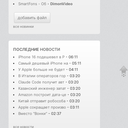
SmartFons - Об
-
DimonVideo
добавить файл
все новинки
ПОСЛЕДНИЕ
НОВОСТИ
iPhone 16 подешевел в Р
- 06:11
Самый дешевый iPhone на
- 05:11
У Apple больше не будет
- 04:11
В Италии операторов гор
- 03:20
Claude Code получит авт
- 03:20
Казанский инженер запат
- 03:20
Amazon построит дата-це
- 03:20
Китай отправит робособа
- 03:20
Apple сокращает произво
- 03:11
Вместо "Вонки"
- 02:37
все новости