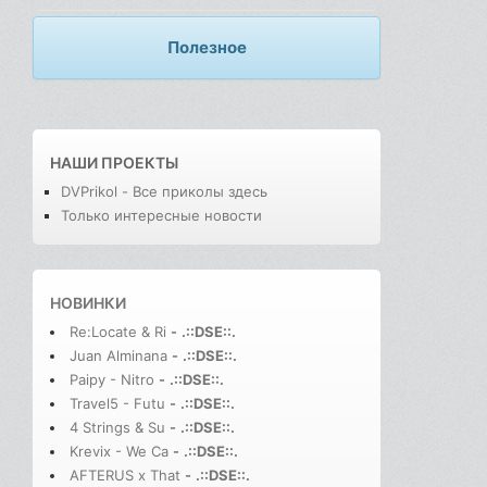
Полезное
НАШИ ПРОЕКТЫ
DVPrikol - Все приколы здесь
Только интересные новости
НОВИНКИ
Re:Locate & Ri
-
.::DSE::.
Juan Alminana
-
.::DSE::.
Paipy - Nitro
-
.::DSE::.
Travel5 - Futu
-
.::DSE::.
4 Strings & Su
-
.::DSE::.
Krevix - We Ca
-
.::DSE::.
AFTERUS x That
-
.::DSE::.