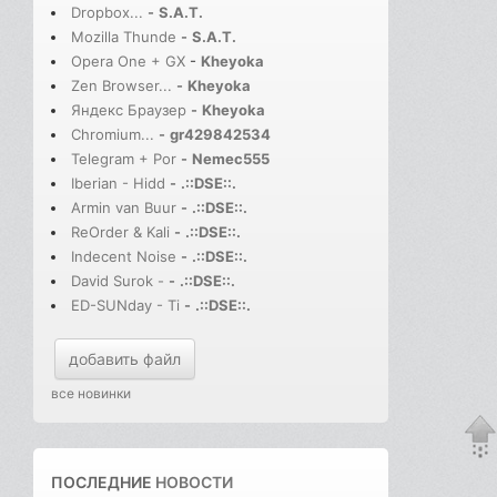
Dropbox...
-
S.A.T.
Mozilla Thunde
-
S.A.T.
Opera One + GX
-
Kheyoka
Zen Browser...
-
Kheyoka
Яндекс Браузер
-
Kheyoka
Chromium...
-
gr429842534
Telegram + Por
-
Nemec555
Iberian - Hidd
-
.::DSE::.
Armin van Buur
-
.::DSE::.
ReOrder & Kali
-
.::DSE::.
Indecent Noise
-
.::DSE::.
David Surok -
-
.::DSE::.
ED-SUNday - Ti
-
.::DSE::.
добавить файл
все новинки
ПОСЛЕДНИЕ
НОВОСТИ