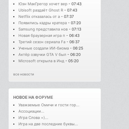
Юэн МакГрегор хочет вер
- 07:43
Ubisoft раздаёт Ghost R
- 07:43
Netflix отказалась от а
- 07:37
Появились кадры кратера
- 07:20
Samsung представила нов
- 07:13
Новая браузерная игра п
- 06:43
Третий сезон сериала Fa
- 06:37
Ученые создали ИИ-биома
- 06:25
Актёр озвучки GTA V был
- 06:20
Microsoft открыла в Инд
- 05:20
все новости
НОВОЕ НА
ФОРУМЕ
Уважаемые Омичи и гости гор...
Ассоциации...
Игра Слова =)...
Игра на две последние буквы...