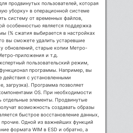
для продвинутых пользователей, которая
ную уборку» в операционной системе
ить систему от временных файлов,
сной особенностью является поддержка
мы (% сжатия выбирается в настройках
го вы сможете удалить устаревшие
ку обновлений, старые копии Метро-
Метро-приложения и т.д.
кспертный пользовательский режим,
 функционал программы. Например, вы
е действия с установленными
е, загрузка). Программа позволяет
 компонентами OS. При необходимости
ь отдельные элементы. Продвинутые
получат возможность создавать образы
ляется быстрое восстановление данных,
 прочие. Одной из важнейших функций
ние формата WIM в ESD и обратно, а