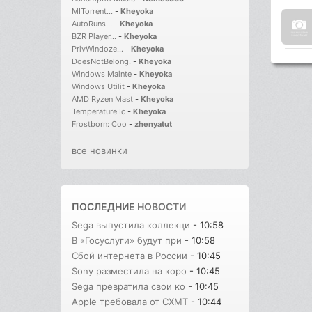
MITorrent...
-
Kheyoka
AutoRuns...
-
Kheyoka
BZR Player...
-
Kheyoka
PrivWindoze...
-
Kheyoka
DoesNotBelong.
-
Kheyoka
Windows Mainte
-
Kheyoka
Windows Utilit
-
Kheyoka
AMD Ryzen Mast
-
Kheyoka
Temperature Ic
-
Kheyoka
Frostborn: Coo
-
zhenyatut
все новинки
ПОСЛЕДНИЕ
НОВОСТИ
Sega выпустила коллекци
- 10:58
В «Госуслуги» будут при
- 10:58
Сбой интернета в России
- 10:45
Sony разместила на коро
- 10:45
Sega превратила свои ко
- 10:45
Apple требовала от CXMT
- 10:44