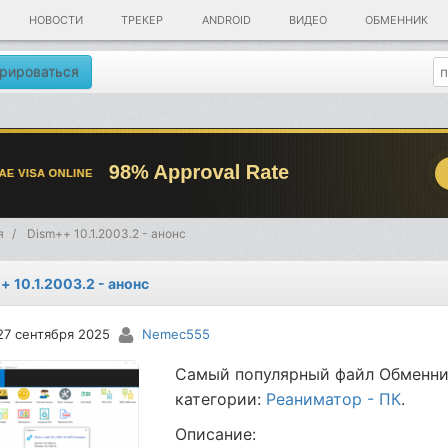
НОВОСТИ
ТРЕКЕР
ANDROID
ВИДЕО
ОБМЕННИК
рироваться
я
Dism++ 10.1.2003.2 - анонс
+ 10.1.2003.2 - анонс
27 сентября 2025
Nemec555
Самый популярный файл Обменни
категории:
Реаниматор - ПК
.
Описание: