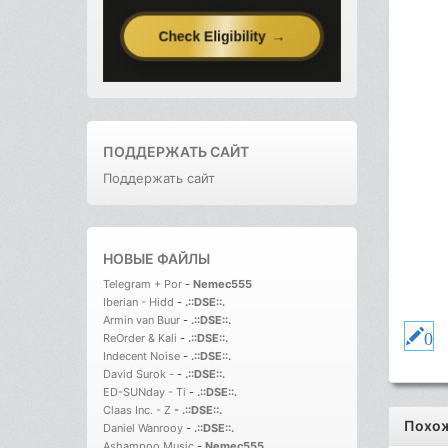
ПОДДЕРЖАТЬ САЙТ
Поддержать сайт
НОВЫЕ ФАЙЛЫ
Telegram + Por
-
Nemec555
Iberian - Hidd
-
.::DSE::.
Armin van Buur
-
.::DSE::.
0
ReOrder & Kali
-
.::DSE::.
Indecent Noise
-
.::DSE::.
David Surok -
-
.::DSE::.
ED-SUNday - Ti
-
.::DSE::.
Claas Inc. - Z
-
.::DSE::.
Похож
Daniel Wanrooy
-
.::DSE::.
Ashampoo Music
-
Nemec555