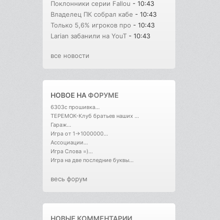
Поклонники серии Fallou
- 10:43
Владелец ПК собрал кабе
- 10:43
Только 5,6% игроков про
- 10:43
Larian забанили на YouT
- 10:43
все новости
НОВОЕ НА
ФОРУМЕ
6303с прошивка...
ТЕРЕМОК-Клуб братьев наших ...
Гараж...
Игра от 1->1000000...
Ассоциации...
Игра Слова =)...
Игра на две последние буквы...
весь форум
НОВЫЕ КОММЕНТАРИИ