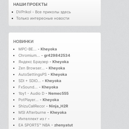
НАШИ ПРОЕКТЫ
DVPrikol - Все приколы здесь
Только интересные новости
НОВИНКИ
MPC-BE...
-
Kheyoka
Chromium...
-
gr429842534
Яндекс Браузер
-
Kheyoka
Zen Browser...
-
Kheyoka
AutoSettingsPS
-
Kheyoka
SDI + SDIO...
-
Kheyoka
FxSound...
-
Kheyoka
1by1 - Audio D
-
Nemec555
PotPlayer...
-
Kheyoka
ShizuCallRecor
-
Ninja_H2R
MSI Afterburne
-
Kheyoka
Интеллект из г
-
EA SPORTS™ NBA
-
zhenyatut