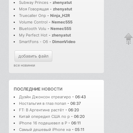
Subway Princes
-
zhenyatut
Моя Говорящая
-
zhenyatut
Truecaller Опр
-
Ninja_H2R
Volume Control
-
Nemec555
Bluetooth Volu
-
Nemec555
My Perfect Hot
-
zhenyatut
SmartFons - Об
-
DimonVideo
добавить файл
все новинки
ПОСЛЕДНИЕ
НОВОСТИ
Дуэйн Джонсон отреагиро
- 06:43
Ностальгия в глаз попал
- 06:37
FT: В Аргентине растёт
- 06:20
Китай опередил США по р
- 06:20
iPhone 16 подешевел в Р
- 06:11
Самый дешевый iPhone на
- 05:11