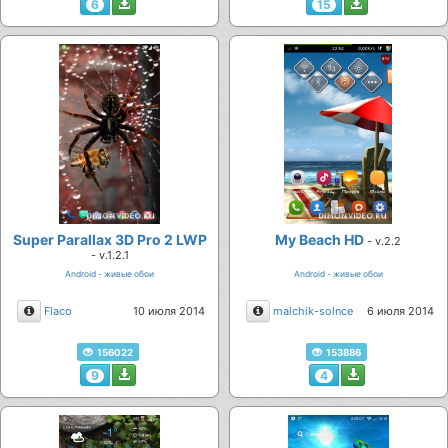
6
15
Super Parallax 3D Pro 2 LWP
My Beach HD
- v.2.2
- v.1.2.1
Android - живые обои
Android - живые обои
Описание
Описание
Flaco
10 июля 2014
malchik-solnce
6 июля 2014
156022
153886
9
4