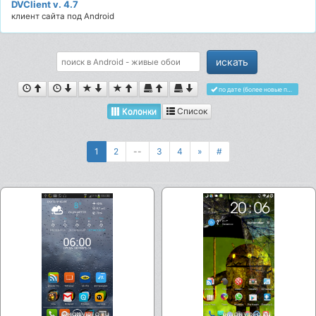
DVClient v. 4.7
клиент сайта под Android
по дате (более новые первыми)
Колонки
Список
1
2
--
3
4
»
#