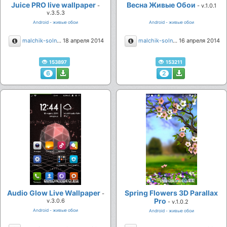
Juice PRO live wallpaper
Весна Живые Обои
-
- v.1.0.1
v.3.5.3
Android - живые обои
Android - живые обои
Описание
Описание
malchik-solnce
18 апреля 2014
malchik-solnce
16 апреля 2014
153897
153211
6
2
Audio Glow Live Wallpaper
Spring Flowers 3D Parallax
-
Pro
v.3.0.6
- v.1.0.2
Android - живые обои
Android - живые обои