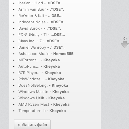
Iberian - Hidd
-
.::DSE::.
Armin van Buur
-
.::DSE::.
ReOrder & Kali
-
.::DSE::.
Indecent Noise
-
.::DSE::.
David Surok -
-
.::DSE::.
ED-SUNday - Ti
-
.::DSE::.
Claas Inc. - Z
-
.::DSE::.
Daniel Wanrooy
-
.::DSE::.
Ashampoo Music
-
Nemec555
MITorrent...
-
Kheyoka
AutoRuns...
-
Kheyoka
BZR Player...
-
Kheyoka
PrivWindoze...
-
Kheyoka
DoesNotBelong.
-
Kheyoka
Windows Mainte
-
Kheyoka
Windows Utilit
-
Kheyoka
AMD Ryzen Mast
-
Kheyoka
Temperature Ic
-
Kheyoka
добавить файл