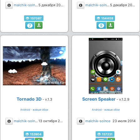
Описание
Описание
malchik-solnce
5 декабря 2014
malchik-solnce
5 декабря 2014
157087
154408
7
9
Tornado 3D
Screen Speaker
- v.1.3
- v.1.2.9
Android - живые обои
Android - живые обои
Описание
Описание
malchik-solnce
13 октября 2014
malchik-solnce
23 июля 2014
153904
157231