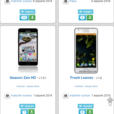
Описание
Описание
malchik-solnce
9 апреля 2014
Flaco
4 апреля 2014
159472
153901
14
5
Season Zen HD
Fresh Leaves
- v.1.9.1
- v.1.8
Android - живые обои
Android - живые обои
Описание
Описание
malchik-solnce
1 апреля 2014
malchik-solnce
1 апреля 2014
152445
154508
7
8