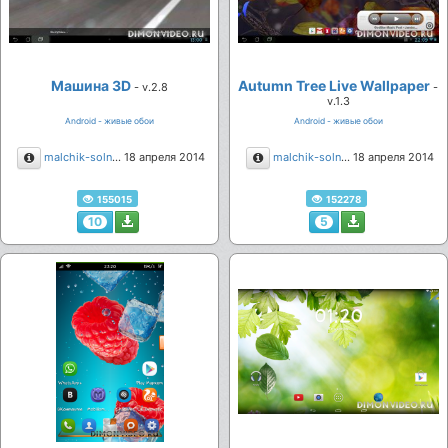
Машина 3D
Autumn Tree Live Wallpaper
- v.2.8
-
v.1.3
Android - живые обои
Android - живые обои
Описание
Описание
malchik-solnce
18 апреля 2014
malchik-solnce
18 апреля 2014
155015
152278
10
5