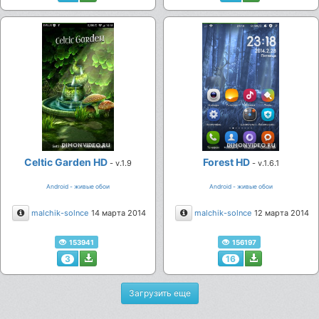
Celtic Garden HD
Forest HD
- v.1.9
- v.1.6.1
Android - живые обои
Android - живые обои
Описание
Описание
malchik-solnce
14 марта 2014
malchik-solnce
12 марта 2014
153941
156197
3
16
Загрузить еще