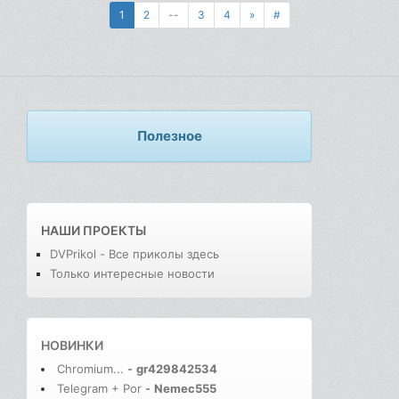
1
2
--
3
4
»
#
Полезное
НАШИ ПРОЕКТЫ
DVPrikol - Все приколы здесь
Только интересные новости
НОВИНКИ
Chromium...
-
gr429842534
Telegram + Por
-
Nemec555