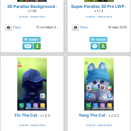
3D Parallax Background
Super Parallax 3D Pro LWP
-
-
v.1.56
v.1.1.4
Android - живые обои
Android - живые обои
Описание
Описание
Flaco
12 октября 2019
Flaco
16 май 2015
166807
155828
13
1
Yin The Cat
Yang The Cat
- v.1.2.3
- v.2.0.3
Android - живые обои
Android - живые обои