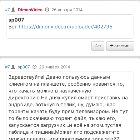
#7
DimonVideo
26 января 2014
sp007
Вот
https://dimonvideo.ru/uploader/402795
ответить
1
#7
sp007
26 января 2014
Здравствуйте! Давно пользуюсь данным
клиентом на планшете, особенно нравится то,
что качать можно в назначенную
директорию.На днях купил смарт приставку на
андроиде, воткнул в телик, ну, думаю, щас
торенты качать буду прям телевизором. Не тут
то было:скачиваю торент файл, тыкаю его,
запускается загрузчик...и всё на этом.пустая
таблица и тишина.Может кто подскажетчто
можно сделать, или программку типа этой?