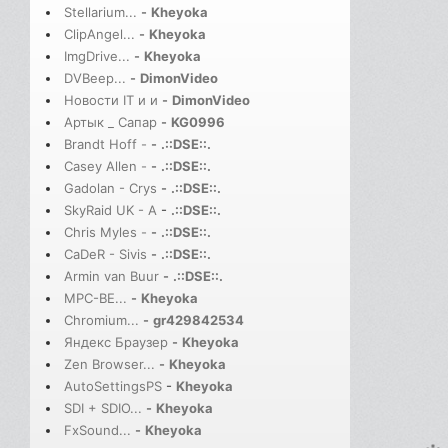
Stellarium...
-
Kheyoka
ClipAngel...
-
Kheyoka
ImgDrive...
-
Kheyoka
DVBeep...
-
DimonVideo
Новости IT и и
-
DimonVideo
Артык _ Сапар
-
KG0996
Brandt Hoff -
-
.::DSE::.
Casey Allen -
-
.::DSE::.
Gadolan - Crys
-
.::DSE::.
SkyRaid UK - A
-
.::DSE::.
Chris Myles -
-
.::DSE::.
CaDeR - Sivis
-
.::DSE::.
Armin van Buur
-
.::DSE::.
MPC-BE...
-
Kheyoka
Chromium...
-
gr429842534
Яндекс Браузер
-
Kheyoka
Zen Browser...
-
Kheyoka
AutoSettingsPS
-
Kheyoka
SDI + SDIO...
-
Kheyoka
FxSound...
-
Kheyoka