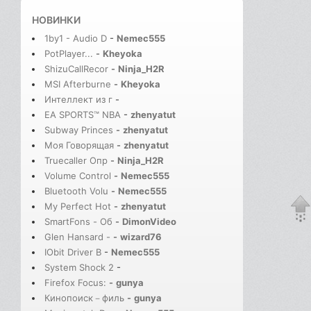
НОВИНКИ
1by1 - Audio D
-
Nemec555
PotPlayer...
-
Kheyoka
ShizuCallRecor
-
Ninja_H2R
MSI Afterburne
-
Kheyoka
Интеллект из г
-
EA SPORTS™ NBA
-
zhenyatut
Subway Princes
-
zhenyatut
Моя Говорящая
-
zhenyatut
Truecaller Опр
-
Ninja_H2R
Volume Control
-
Nemec555
Bluetooth Volu
-
Nemec555
My Perfect Hot
-
zhenyatut
SmartFons - Об
-
DimonVideo
Glen Hansard -
-
wizard76
IObit Driver B
-
Nemec555
System Shock 2
-
Firefox Focus:
-
gunya
Кинопоиск－филь
-
gunya