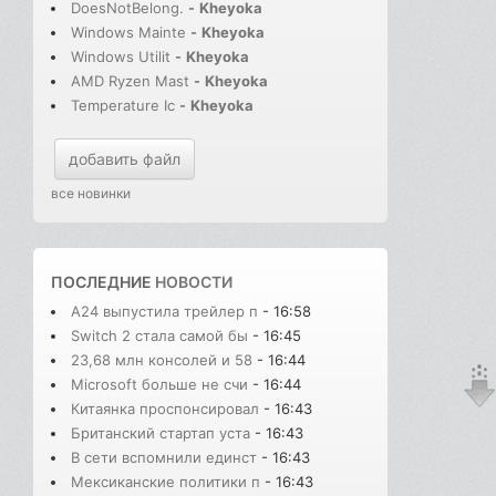
DoesNotBelong.
-
Kheyoka
Windows Mainte
-
Kheyoka
Windows Utilit
-
Kheyoka
AMD Ryzen Mast
-
Kheyoka
Temperature Ic
-
Kheyoka
добавить файл
все новинки
ПОСЛЕДНИЕ
НОВОСТИ
A24 выпустила трейлер п
- 16:58
Switch 2 стала самой бы
- 16:45
23,68 млн консолей и 58
- 16:44
Microsoft больше не счи
- 16:44
Китаянка проспонсировал
- 16:43
Британский стартап уста
- 16:43
В сети вспомнили единст
- 16:43
Мексиканские политики п
- 16:43