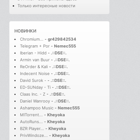
Только интересные новости
НОВИНКИ
Chromium...
-
gr429842534
Telegram + Por
-
Nemec555
Iberian - Hidd
-
.::DSE::.
Armin van Buur
-
.::DSE::.
ReOrder & Kali
-
.::DSE::.
Indecent Noise
-
.::DSE::.
David Surok -
-
.::DSE::.
ED-SUNday - Ti
-
.::DSE::.
Claas Inc. - Z
-
.::DSE::.
Daniel Wanrooy
-
.::DSE::.
Ashampoo Music
-
Nemec555
MITorrent...
-
Kheyoka
AutoRuns...
-
Kheyoka
BZR Player...
-
Kheyoka
PrivWindoze...
-
Kheyoka