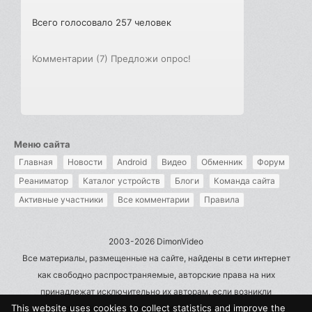
Всего голосовало 257 человек
Комментарии (7)
Предложи опрос!
Меню сайта
Главная
Новости
Android
Видео
Обменник
Форум
Реаниматор
Каталог устройств
Блоги
Команда сайта
Активные участники
Все комментарии
Правила
2003-2026 DimonVideo
Все материалы, размещенные на сайте, найдены в сети интернет
как свободно распространяемые, авторские права на них
принадлежат исключительно их авторам, если возникли
This website uses cookies to collect statistics and improve the
претензии - пишите на admin@dimonvideo.ru