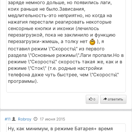
заряде немного дольше, но появились лаги,
коих раньше не было.Зависания,
медлительность-это неприятно, но когда на
нажатия перестали реагировать некоторые
сенсорные кнопки и иконки (лечилось
перезагрузкой, пока не заклинило и функцию
перезагрузки-жмешь, а толку нет
), я
поставил режим \"Скорость\" из первого
раздела \"Основные режимы\".Лаги пропали.Но в
режиме \"Скорость\" скорость такая же, как и в
режиме \"Сток\" (т.е. родные настройки
телефона даже чуть быстрее, чем \"Скорость\"
программы).
ответить
0
#11
Robroy
17 июня 2015
Ну, как минимум, в режиме Батарея+ время