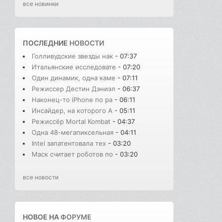
все новинки
ПОСЛЕДНИЕ
НОВОСТИ
Голливудские звезды нак
- 07:37
Итальянские исследовате
- 07:20
Один динамик, одна каме
- 07:11
Режиссер Дестин Дэниэл
- 06:37
Наконец-то iPhone по ра
- 06:11
Инсайдер, на которого A
- 05:11
Режиссёр Mortal Kombat
- 04:37
Одна 48-мегапиксельная
- 04:11
Intel запатентовала тех
- 03:20
Маск считает роботов по
- 03:20
все новости
НОВОЕ НА
ФОРУМЕ