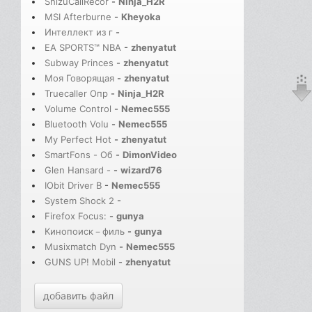
ShizuCallRecor
-
Ninja_H2R
MSI Afterburne
-
Kheyoka
Интеллект из г
-
EA SPORTS™ NBA
-
zhenyatut
Subway Princes
-
zhenyatut
Моя Говорящая
-
zhenyatut
Truecaller Опр
-
Ninja_H2R
Volume Control
-
Nemec555
Bluetooth Volu
-
Nemec555
My Perfect Hot
-
zhenyatut
SmartFons - Об
-
DimonVideo
Glen Hansard -
-
wizard76
IObit Driver B
-
Nemec555
System Shock 2
-
Firefox Focus:
-
gunya
Кинопоиск－филь
-
gunya
Musixmatch Dyn
-
Nemec555
GUNS UP! Mobil
-
zhenyatut
добавить файл