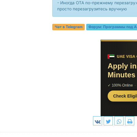
- Иногда OTA по-прежнему перезагруж
просто перезагрузитесь вручную
Чат в Telegram
Форум:
Программы под A