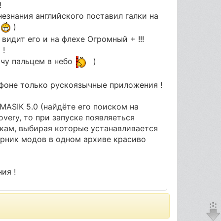
!
 незнания английского поставил галки на
а
)
видит его и на флехе Огромный + !!!
 !
ычу пальцем в небо
)
ефоне только рускоязычные приложения !
 MASIK 5.0 (найдёте его поиском на
covery, то при запуске появляеться
кам, выбирая которые устанавливается
орник модов в одном архиве красиво
ия !