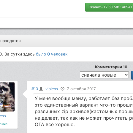
Скачать 12.50 Mb 148941
 находятся
0. За сутки здесь
было
0
человек
Комментарии 10
#10
viplexx
7 октября 2017
У меня вообще мейзу, работает без проб
это единственный вариант что-то проши
различных zip архивов(кастомных проши
lexx
не делает, так как не может прочитать 
OTA всё хорошо.
ожил