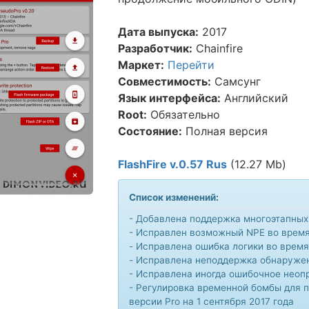
Дата выпуска:
2017
Разработчик:
Chainfire
Маркет:
Перейти
Совместимость:
Самсунг
Язык интерфейса:
Английский
Root:
Обязательно
Состояние:
Полная версия
FlashFire v.0.57 Rus
(12.27 Mb)
Список изменений:
- Добавлена поддержка многоэтапных
- Исправлен возможный NPE во врем
- Исправлена ошибка логики во врем
- Исправлена неподдержка обнаружен
- Исправлена иногда ошибочное неоп
- Регулировка временной бомбы для 
версии Pro на 1 сентября 2017 года