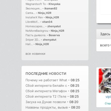
Wagnardsoft To
-
Kheyoka
Эволюция...
-
iksman82
Canta...
-
Ninja_H2R
InstallerX Rev
-
Ninja_H2R
LibreWolf...
-
vitan04
Homescapes...
-
zhenyatut
NoMoreBackgrou
-
Ninja_H2R
Здесь
Пасть дьявола.
-
Boserva
Sniper 3D...
-
zhenyatut
Hail...
-
Ninja_H2R
всего 
все новинки
ПОСЛЕДНИЕ
НОВОСТИ
Почему не работает What
- 08:25
Сбой интернета билайн с
- 08:25
Сбой интернета Мегафон
- 08:25
Сбой интернета T2 (Теле
- 08:25
vip
Засуха на Дунае позволи
- 08:20
Стар
Названы продукты, вызыв
- 08:20