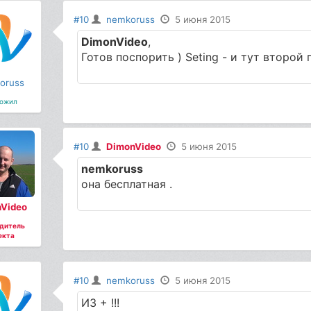
#10
nemkoruss
5 июня 2015
DimonVideo
,
Готов поспорить ) Seting - и тут второй п
oruss
ожил
#10
DimonVideo
5 июня 2015
nemkoruss
она бесплатная .
Video
дитель
екта
#10
nemkoruss
5 июня 2015
ИЗ + !!!