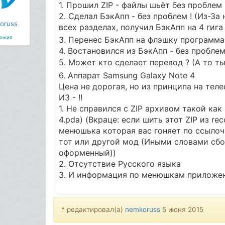
1. Прошил ZIP - файлы шьёт без проблем 
2. Сделал БэкАпп - без проблем ! (Из-За
oruss
всех разделах, получил БэкАпп на 4 гиг
ожил
3. Перенес БэкАпп на флэшку программа 
4. Востановился из БэкАпп - без проблем
5. Может кто сделает перевод ? (А то т
6. Аппарат Samsung Galaxy Note 4
Цена не дорогая, но из принципа на тел
ИЗ - !!
1. Не справился с ZIP архивом такой как
4.pda) (Вкраце: если шить этот ZIP из re
менюшька которая вас гоняет по ссылоч
тот или другой мод (Иными словами сб
оформенный))
2. Отсутствие Русского языка
3. И информация по менюшкам приложен
* редактировал(а)
nemkoruss
5 июня 2015