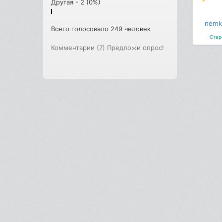
Другая - 2 (0%)
nemk
Всего голосовало 249 человек
Стар
Комментарии (7)
Предложи опрос!