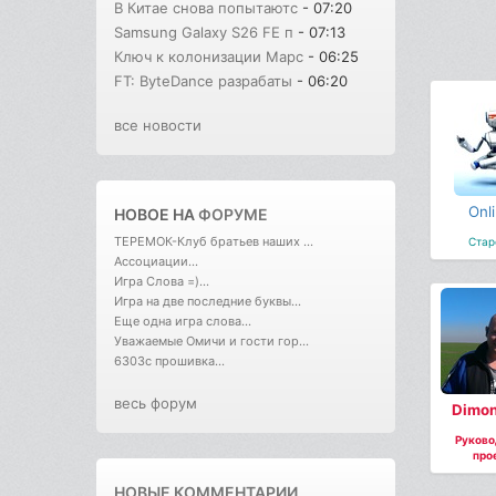
В Китае снова попытаютс
- 07:20
Samsung Galaxy S26 FE п
- 07:13
Ключ к колонизации Марс
- 06:25
FT: ByteDance разрабаты
- 06:20
все новости
Onl
НОВОЕ НА
ФОРУМЕ
ТЕРЕМОК-Клуб братьев наших ...
Стар
Ассоциации...
Игра Слова =)...
Игра на две последние буквы...
Еще одна игра слова...
Уважаемые Омичи и гости гор...
6303с прошивка...
весь форум
Dimon
Руково
про
НОВЫЕ КОММЕНТАРИИ