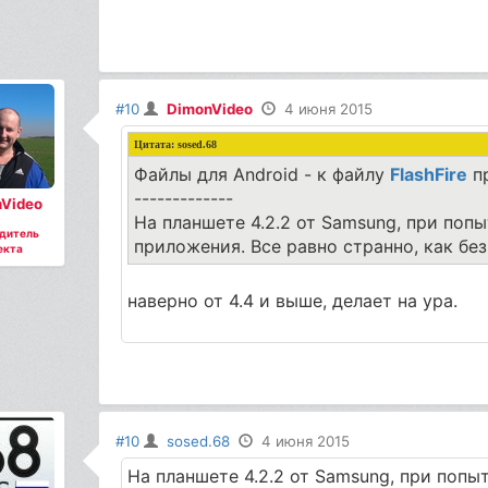
#10
DimonVideo
4 июня 2015
Цитата:
sosed.68
Файлы для Android - к файлу
FlashFire
пр
-------------
Video
На планшете 4.2.2 от Samsung, при попы
дитель
приложения. Все равно странно, как без
екта
наверно от 4.4 и выше, делает на ура.
#10
sosed.68
4 июня 2015
На планшете 4.2.2 от Samsung, при попы