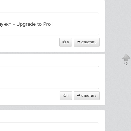
ункт - Upgrade to Pro !
ответить
0
ответить
1