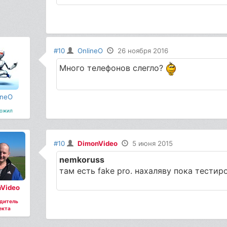
#10
OnlineO
26 ноября 2016
Много телефонов слегло?
ineO
ожил
#10
DimonVideo
5 июня 2015
nemkoruss
там есть fake pro. нахаляву пока тестир
Video
дитель
екта