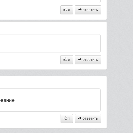
ответить
0
ответить
0
ование
ответить
1