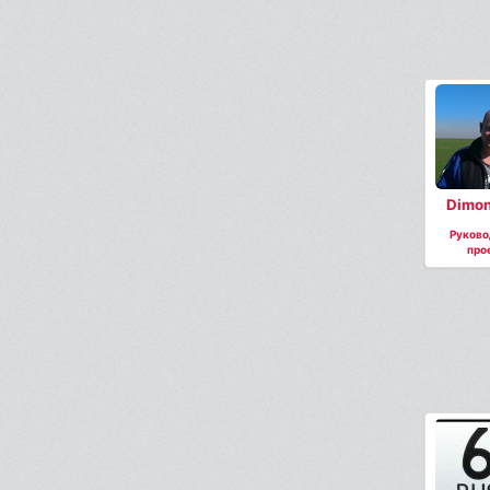
Dimon
Руково
про