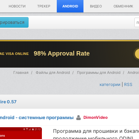
НОВОСТИ
ТРЕКЕР
ANDROID
ВИДЕО
ОБМЕННИК
рироваться
Главная
Файлы для Android
Программы для Android
Andro
категории
|
RSS
ire 0.57
ndroid - системные программы
DimonVideo
Программа для прошивки и бэкапо
продолжение мобильного ODIN)