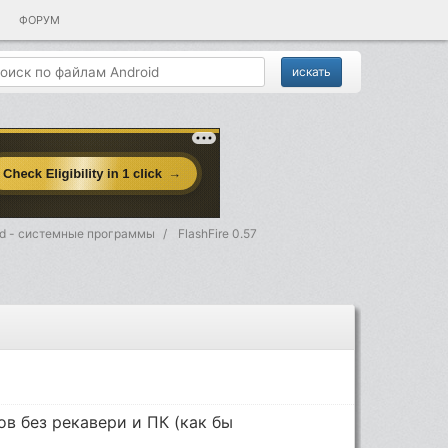
ФОРУМ
id - системные программы
FlashFire 0.57
в без рекавери и ПК (как бы