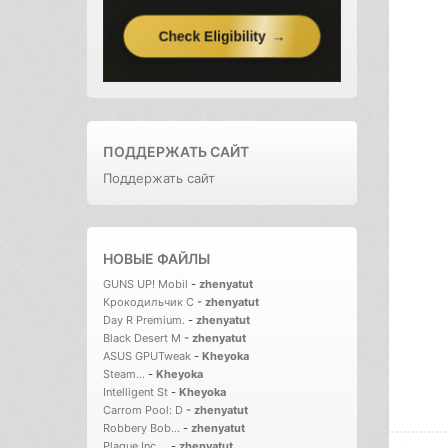
ПОДДЕРЖАТЬ САЙТ
Поддержать сайт
НОВЫЕ ФАЙЛЫ
GUNS UP! Mobil
-
zhenyatut
Крокодильчик С
-
zhenyatut
Day R Premium.
-
zhenyatut
Black Desert M
-
zhenyatut
ASUS GPUTweak
-
Kheyoka
Steam...
-
Kheyoka
Intelligent St
-
Kheyoka
Carrom Pool: D
-
zhenyatut
Robbery Bob...
-
zhenyatut
Plague Inc....
-
zhenyatut