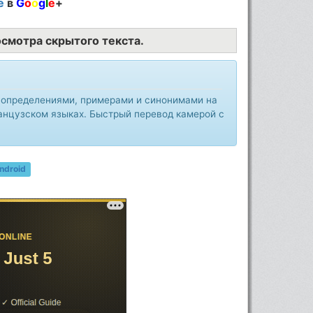
е
в
G
o
o
g
l
e
+
осмотра скрытого текста.
 определениями, примерами и синонимами на
ранцузском языках. Быстрый перевод камерой с
ndroid