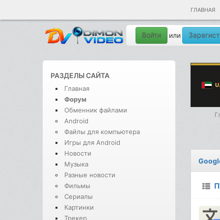
ГЛАВНАЯ
Войти
Зарегист
или
РАЗДЕЛЫ САЙТА
Главная
Форум
Обменник файлами
Г
Android
Файлы для компьютера
Игры для Android
Новости
Googl
Музыка
Разные новости
П
Фильмы
Сериалы
Картинки
Трекер