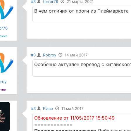
#3
terror76
21 марта 2021
В чем отличия от проги из Плеймаркета
or76
ожил
#3
Robroy
14 май 2017
Особенно актуален перевод с китайског
roy
тер
#3
Flaco
11 май 2017
Обновление от 11/05/2017 15:50:49
============
Причина редактирования:
Добавлена вер