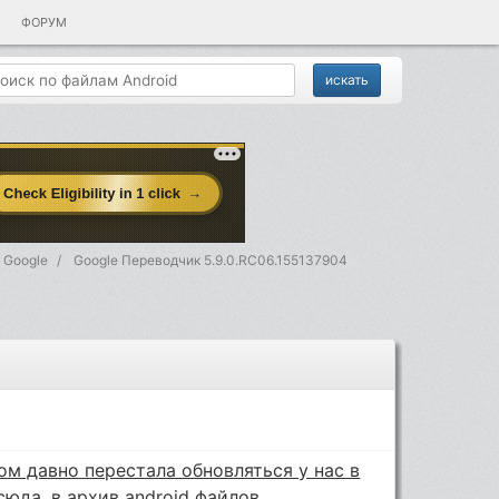
ФОРУМ
 Google
Google Переводчик 5.9.0.RC06.155137904
м давно перестала обновляться у нас в
юда, в архив android файлов.