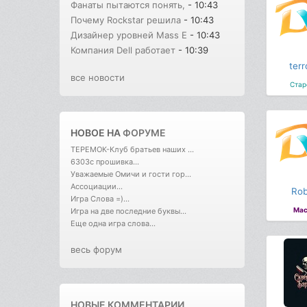
Фанаты пытаются понять,
- 10:43
Почему Rockstar решила
- 10:43
Дизайнер уровней Mass E
- 10:43
Компания Dell работает
- 10:39
terr
все новости
Стар
НОВОЕ НА
ФОРУМЕ
ТЕРЕМОК-Клуб братьев наших ...
6303с прошивка...
Уважаемые Омичи и гости гор...
Ассоциации...
Rob
Игра Слова =)...
Мас
Игра на две последние буквы...
Еще одна игра слова...
весь форум
НОВЫЕ КОММЕНТАРИИ