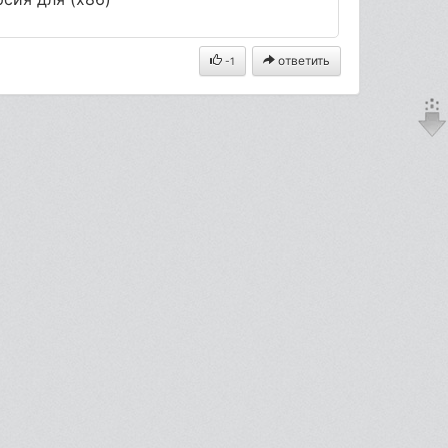
ответить
-1