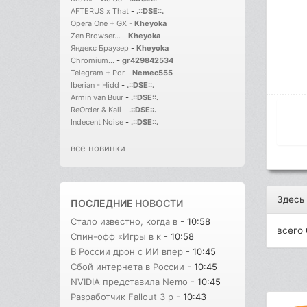
AFTERUS x That
-
.::DSE::.
Opera One + GX
-
Kheyoka
Zen Browser...
-
Kheyoka
Яндекс Браузер
-
Kheyoka
Chromium...
-
gr429842534
Telegram + Por
-
Nemec555
Iberian - Hidd
-
.::DSE::.
Armin van Buur
-
.::DSE::.
ReOrder & Kali
-
.::DSE::.
Indecent Noise
-
.::DSE::.
все новинки
Здесь
ПОСЛЕДНИЕ
НОВОСТИ
Стало известно, когда в
- 10:58
всего 
Спин-офф «Игры в к
- 10:58
В России дрон с ИИ впер
- 10:45
Сбой интернета в России
- 10:45
NVIDIA представила Nemo
- 10:45
Разработчик Fallout 3 р
- 10:43