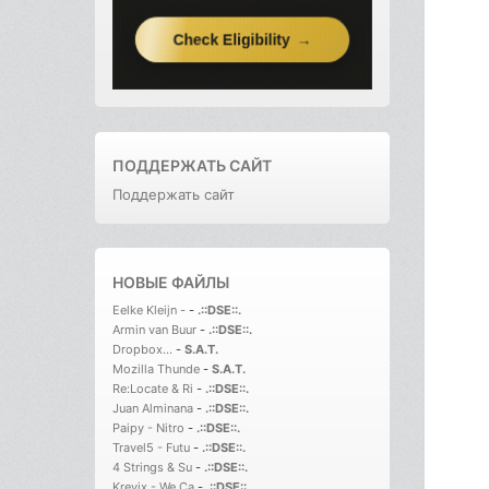
ПОДДЕРЖАТЬ САЙТ
Поддержать сайт
НОВЫЕ ФАЙЛЫ
Eelke Kleijn -
-
.::DSE::.
Armin van Buur
-
.::DSE::.
Dropbox...
-
S.A.T.
Mozilla Thunde
-
S.A.T.
Re:Locate & Ri
-
.::DSE::.
Juan Alminana
-
.::DSE::.
Paipy - Nitro
-
.::DSE::.
Travel5 - Futu
-
.::DSE::.
4 Strings & Su
-
.::DSE::.
Krevix - We Ca
-
.::DSE::.