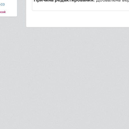
aco
сэй