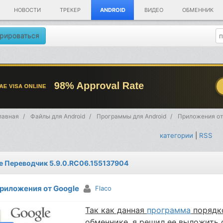
НОВОСТИ
ТРЕКЕР
ANDROID
ВИДЕО
ОБМЕННИК
рироваться
лавная
Файлы для Android
Программы для Android
Приложения от
категории
|
RSS
e Переводчик 5.9.0.RC06.155137904
риложения от Google
Flaco
Так как данная
программа
порядко
обменнике, я решил ее выложить с