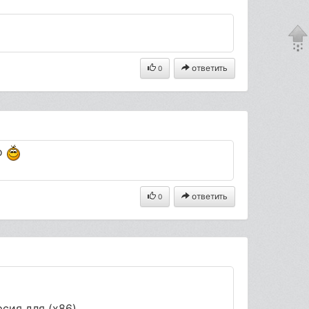
ответить
0
о
ответить
0
сия для (x86)