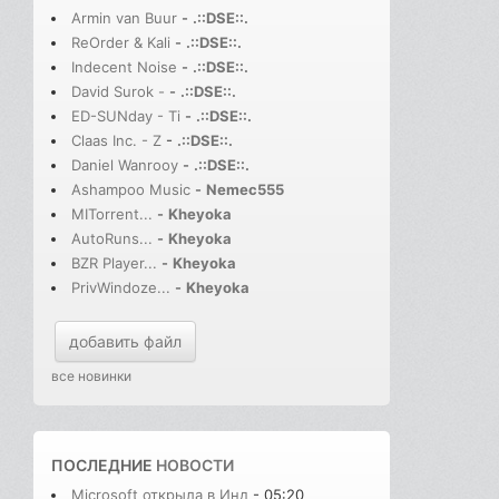
Armin van Buur
-
.::DSE::.
ReOrder & Kali
-
.::DSE::.
Indecent Noise
-
.::DSE::.
David Surok -
-
.::DSE::.
ED-SUNday - Ti
-
.::DSE::.
Claas Inc. - Z
-
.::DSE::.
Daniel Wanrooy
-
.::DSE::.
Ashampoo Music
-
Nemec555
MITorrent...
-
Kheyoka
AutoRuns...
-
Kheyoka
BZR Player...
-
Kheyoka
PrivWindoze...
-
Kheyoka
добавить файл
все новинки
ПОСЛЕДНИЕ
НОВОСТИ
Microsoft открыла в Инд
- 05:20