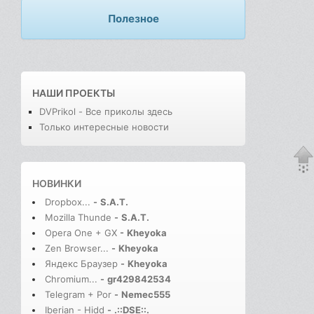
Полезное
НАШИ ПРОЕКТЫ
DVPrikol - Все приколы здесь
Только интересные новости
НОВИНКИ
Dropbox...
-
S.A.T.
Mozilla Thunde
-
S.A.T.
Opera One + GX
-
Kheyoka
Zen Browser...
-
Kheyoka
Яндекс Браузер
-
Kheyoka
Chromium...
-
gr429842534
Telegram + Por
-
Nemec555
Iberian - Hidd
-
.::DSE::.