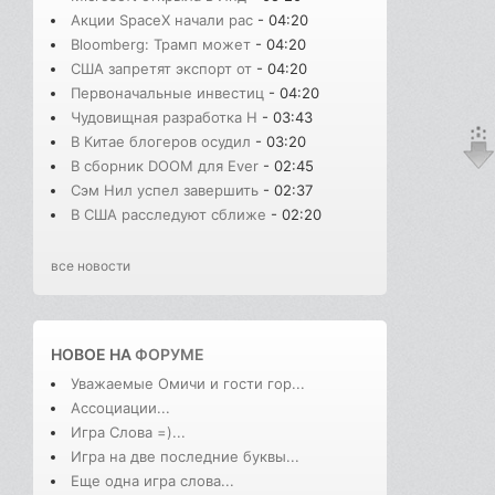
Акции SpaceX начали рас
- 04:20
Bloomberg: Трамп может
- 04:20
США запретят экспорт от
- 04:20
Первоначальные инвестиц
- 04:20
Чудовищная разработка H
- 03:43
В Китае блогеров осудил
- 03:20
В сборник DOOM для Ever
- 02:45
Сэм Нил успел завершить
- 02:37
В США расследуют сближе
- 02:20
все новости
НОВОЕ НА
ФОРУМЕ
Уважаемые Омичи и гости гор...
Ассоциации...
Игра Слова =)...
Игра на две последние буквы...
Еще одна игра слова...