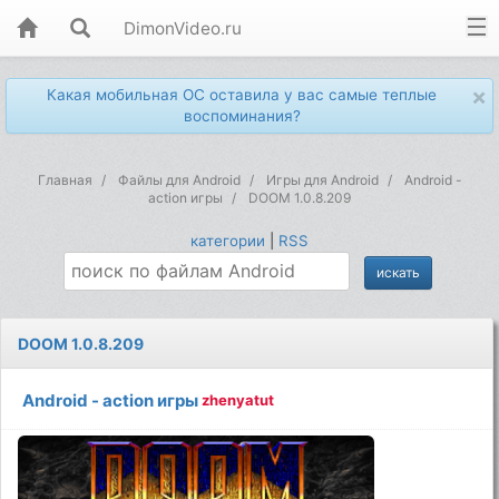
DimonVideo.ru
×
Какая мобильная ОС оставила у вас самые теплые
воспоминания?
Главная
Файлы для Android
Игры для Android
Android -
action игры
DOOM 1.0.8.209
категории
|
RSS
DOOM 1.0.8.209
Android - action игры
zhenyatut