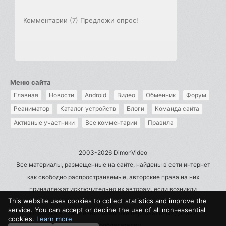
Комментарии (7)
Предложи опрос!
Меню сайта
Главная
Новости
Android
Видео
Обменник
Форум
Реаниматор
Каталог устройств
Блоги
Команда сайта
Активные участники
Все комментарии
Правила
2003-2026 DimonVideo
Все материалы, размещенные на сайте, найдены в сети интернет
как свободно распространяемые, авторские права на них
принадлежат исключительно их авторам, если возникли
This website uses cookies to collect statistics and improve the
претензии - пишите на admin@dimonvideo.ru
service. You can accept or decline the use of all non-essential
Политика в отношении обработки персональных данных
cookies.
Learn more
Правообладателям