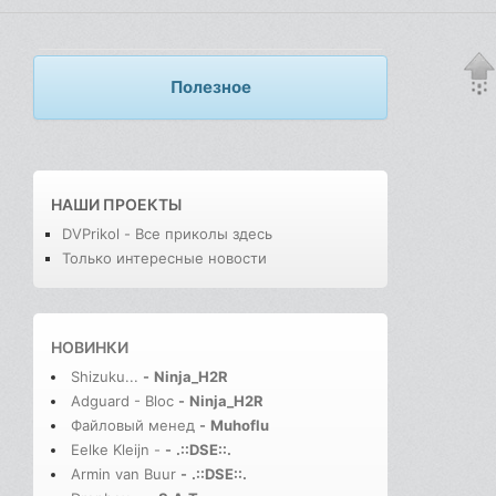
Полезное
НАШИ ПРОЕКТЫ
DVPrikol - Все приколы здесь
Только интересные новости
НОВИНКИ
Shizuku...
-
Ninja_H2R
Adguard - Bloc
-
Ninja_H2R
Файловый менед
-
Muhoflu
Eelke Kleijn -
-
.::DSE::.
Armin van Buur
-
.::DSE::.