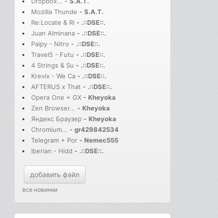
Dropbox...
-
S.A.T.
Mozilla Thunde
-
S.A.T.
Re:Locate & Ri
-
.::DSE::.
Juan Alminana
-
.::DSE::.
Paipy - Nitro
-
.::DSE::.
Travel5 - Futu
-
.::DSE::.
4 Strings & Su
-
.::DSE::.
Krevix - We Ca
-
.::DSE::.
AFTERUS x That
-
.::DSE::.
Opera One + GX
-
Kheyoka
Zen Browser...
-
Kheyoka
Яндекс Браузер
-
Kheyoka
Chromium...
-
gr429842534
Telegram + Por
-
Nemec555
Iberian - Hidd
-
.::DSE::.
добавить файл
все новинки