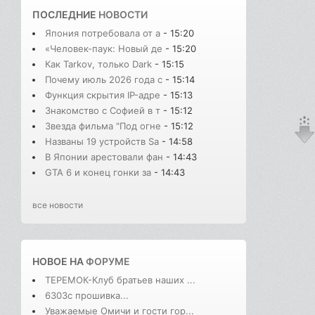
ПОСЛЕДНИЕ
НОВОСТИ
Япония потребовала от а
- 15:20
«Человек-паук: Новый де
- 15:20
Как Tarkov, только Dark
- 15:15
Почему июль 2026 года с
- 15:14
Функция скрытия IP-адре
- 15:13
Знакомство с Софией в т
- 15:12
Звезда фильма "Под огне
- 15:12
Названы 19 устройств Sa
- 14:58
В Японии арестовали фан
- 14:43
GTA 6 и конец гонки за
- 14:43
все новости
НОВОЕ НА
ФОРУМЕ
ТЕРЕМОК-Клуб братьев наших ...
6303с прошивка...
Уважаемые Омичи и гости гор...