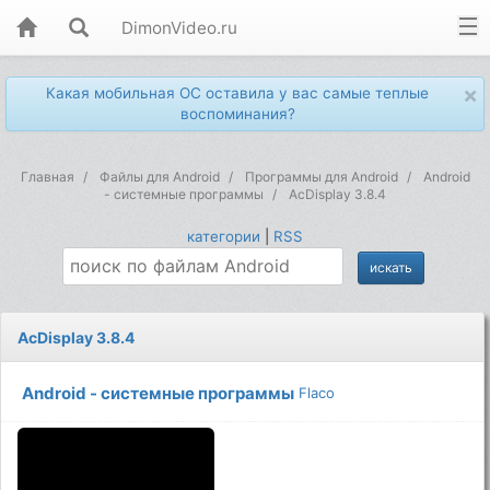
DimonVideo.ru
×
Какая мобильная ОС оставила у вас самые теплые
воспоминания?
Главная
Файлы для Android
Программы для Android
Android
- системные программы
AcDisplay 3.8.4
категории
|
RSS
AcDisplay 3.8.4
Android - системные программы
Flaco