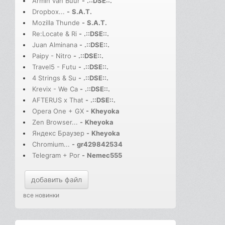
Armin van Buur
-
.::DSE::.
Dropbox...
-
S.A.T.
Mozilla Thunde
-
S.A.T.
Re:Locate & Ri
-
.::DSE::.
Juan Alminana
-
.::DSE::.
Paipy - Nitro
-
.::DSE::.
Travel5 - Futu
-
.::DSE::.
4 Strings & Su
-
.::DSE::.
Krevix - We Ca
-
.::DSE::.
AFTERUS x That
-
.::DSE::.
Opera One + GX
-
Kheyoka
Zen Browser...
-
Kheyoka
Яндекс Браузер
-
Kheyoka
Chromium...
-
gr429842534
Telegram + Por
-
Nemec555
добавить файл
все новинки