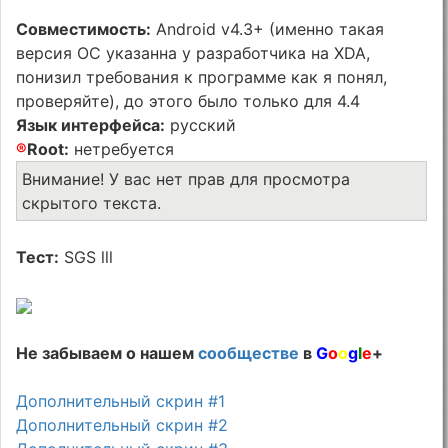
Совместимость:
Android v4.3+ (именно такая
версия ОС указанна у разработчика на XDA,
понизил требования к программе как я понял,
проверяйте), до этого было только для 4.4
Язык интерфейса:
русский
®
Root:
нетребуется
Внимание! У вас нет прав для просмотра
скрытого текста.
Тест:
SGS lll
Не забываем о нашем
сообществе
в
G
o
o
g
l
e
+
Дополнительный скрин #1
Дополнительный скрин #2