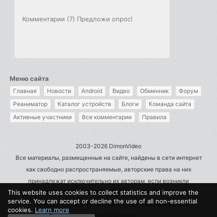
Комментарии (7)
Предложи опрос!
Меню сайта
Главная
Новости
Android
Видео
Обменник
Форум
Реаниматор
Каталог устройств
Блоги
Команда сайта
Активные участники
Все комментарии
Правила
2003-2026 DimonVideo
Все материалы, размещенные на сайте, найдены в сети интернет
как свободно распространяемые, авторские права на них
принадлежат исключительно их авторам, если возникли
This website uses cookies to collect statistics and improve the
претензии - пишите на admin@dimonvideo.ru
service. You can accept or decline the use of all non-essential
Политика в отношении обработки персональных данных
cookies.
Learn more
Правообладателям