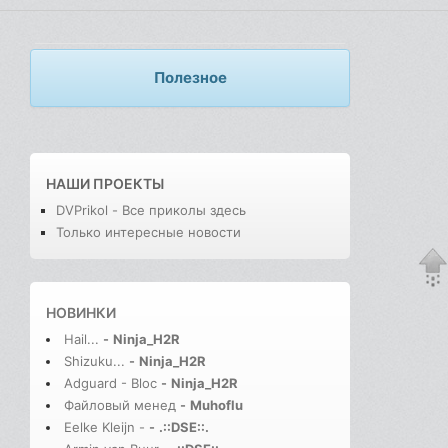
Полезное
НАШИ ПРОЕКТЫ
DVPrikol - Все приколы здесь
Только интересные новости
НОВИНКИ
Hail...
-
Ninja_H2R
Shizuku...
-
Ninja_H2R
Adguard - Bloc
-
Ninja_H2R
Файловый менед
-
Muhoflu
Eelke Kleijn -
-
.::DSE::.