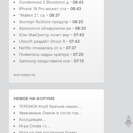
Condemned 2 Bloodshot д
- 08:43
iPhone 18 Pro может ста
- 08:43
"Майкл 2": съ
- 08:37
Эксперт RuStore предупр
- 08:20
Археологи обнаружили ри
- 08:20
Юэн МакГрегор хочет вер
- 07:43
Ubisoft раздаёт Ghost R
- 07:43
Netflix отказалась от а
- 07:37
Появились кадры кратера
- 07:20
Samsung представила нов
- 07:13
все новости
НОВОЕ НА
ФОРУМЕ
ТЕРЕМОК-Клуб братьев наших ...
Уважаемые Омичи и гости гор...
Ассоциации...
Игра Слова =)...
Игра на две последние буквы...