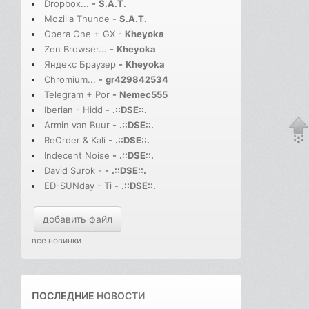
Dropbox...
-
S.A.T.
Mozilla Thunde
-
S.A.T.
Opera One + GX
-
Kheyoka
Zen Browser...
-
Kheyoka
Яндекс Браузер
-
Kheyoka
Chromium...
-
gr429842534
Telegram + Por
-
Nemec555
Iberian - Hidd
-
.::DSE::.
Armin van Buur
-
.::DSE::.
ReOrder & Kali
-
.::DSE::.
Indecent Noise
-
.::DSE::.
David Surok -
-
.::DSE::.
ED-SUNday - Ti
-
.::DSE::.
добавить файл
все новинки
ПОСЛЕДНИЕ
НОВОСТИ