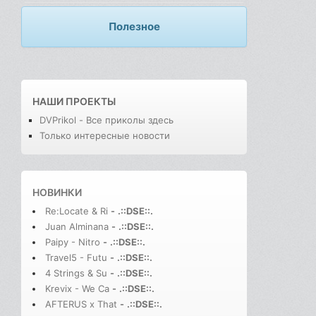
Полезное
НАШИ ПРОЕКТЫ
DVPrikol - Все приколы здесь
Только интересные новости
НОВИНКИ
Re:Locate & Ri
-
.::DSE::.
Juan Alminana
-
.::DSE::.
Paipy - Nitro
-
.::DSE::.
Travel5 - Futu
-
.::DSE::.
4 Strings & Su
-
.::DSE::.
Krevix - We Ca
-
.::DSE::.
AFTERUS x That
-
.::DSE::.