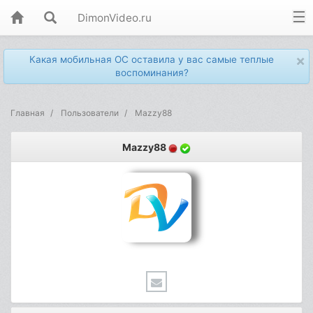
DimonVideo.ru
×
Какая мобильная ОС оставила у вас самые теплые
воспоминания?
Главная
Пользователи
Mazzy88
Mazzy88