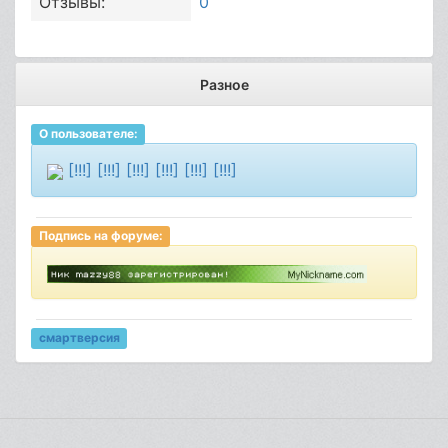
Отзывы:
0
Разное
О пользователе:
[!!!] [!!!] [!!!] [!!!] [!!!] [!!!]
Подпись на форуме:
смартверсия