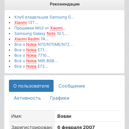
Рекомендации
Клуб владельцев Samsung G...
Xiaomi
13T...
Прошивки MIUI от
Xiaomi
...
Samsung Galaxy
Note
10.1,...
Xiaomi
Redmi
7A...
Все о
Nokia
N70/N70ME/N72...
Все о
Nokia
E71...
Все о
Nokia
7710...
Всё о
Nokia
N95 8GB...
Все о
Nokia
E72...
О пользователе
Сообщение
Активность
Графики
Имя:
Вован
Зарегистрирован:
6 февраля 2007