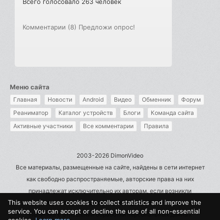
Всего голосовало 263 человек
Комментарии (8)
Предложи опрос!
Меню сайта
Главная
Новости
Android
Видео
Обменник
Форум
Реаниматор
Каталог устройств
Блоги
Команда сайта
Активные участники
Все комментарии
Правила
2003-2026 DimonVideo
Все материалы, размещенные на сайте, найдены в сети интернет
как свободно распространяемые, авторские права на них
принадлежат исключительно их авторам, если возникли
This website uses cookies to collect statistics and improve the
претензии - пишите на admin@dimonvideo.ru
service. You can accept or decline the use of all non-essential
Политика в отношении обработки персональных данных