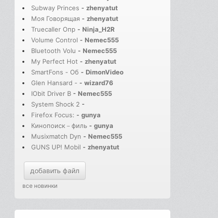
Subway Princes
-
zhenyatut
Моя Говорящая
-
zhenyatut
Truecaller Опр
-
Ninja_H2R
Volume Control
-
Nemec555
Bluetooth Volu
-
Nemec555
My Perfect Hot
-
zhenyatut
SmartFons - Об
-
DimonVideo
Glen Hansard -
-
wizard76
IObit Driver B
-
Nemec555
System Shock 2
-
Firefox Focus:
-
gunya
Кинопоиск－филь
-
gunya
Musixmatch Dyn
-
Nemec555
GUNS UP! Mobil
-
zhenyatut
добавить файл
все новинки