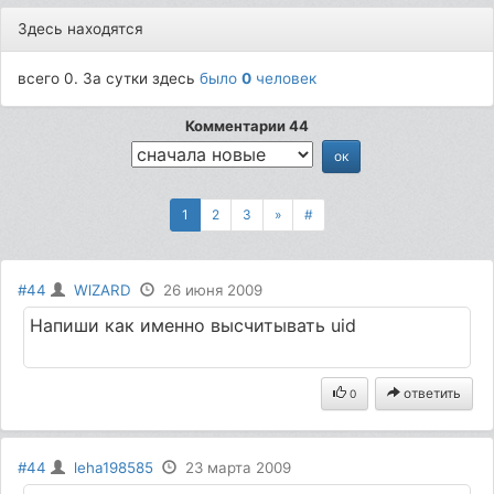
Здесь находятся
всего 0. За сутки здесь
было
0
человек
Комментарии 44
1
2
3
»
#
#44
WlZARD
26 июня 2009
Напиши как именно высчитывать uid
ответить
0
#44
leha198585
23 марта 2009