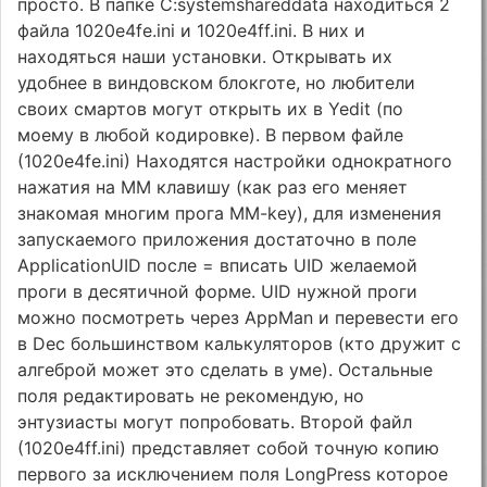
просто. В папке C:systemshareddata находиться 2
файла 1020e4fe.ini и 1020e4ff.ini. В них и
находяться наши установки. Открывать их
удобнее в виндовском блокготе, но любители
своих смартов могут открыть их в Yedit (по
моему в любой кодировке). В первом файле
(1020e4fe.ini) Находятся настройки однократного
нажатия на ММ клавишу (как раз его меняет
знакомая многим прога MM-key), для изменения
запускаемого приложения достаточно в поле
ApplicationUID после = вписать UID желаемой
проги в десятичной форме. UID нужной проги
можно посмотреть через AppMan и перевести его
в Dec большинством калькуляторов (кто дружит с
алгеброй может это сделать в уме). Остальные
поля редактировать не рекомендую, но
энтузиасты могут попробовать. Второй файл
(1020e4ff.ini) представляет собой точную копию
первого за исключением поля LongPress которое