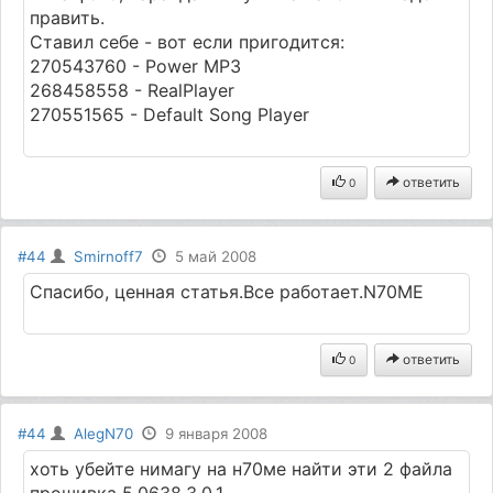
править.
Ставил себе - вот если пригодится:
270543760 - Power MP3
268458558 - RealPlayer
270551565 - Default Song Player
ответить
0
#44
Smirnoff7
5 май 2008
Спасибо, ценная статья.Все работает.N70ME
ответить
0
#44
AlegN70
9 января 2008
хоть убейте нимагу на н70ме найти эти 2 файла