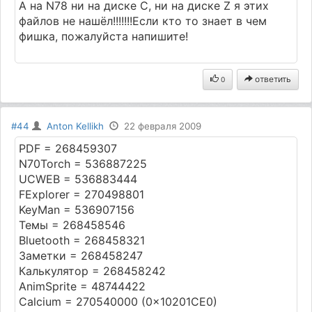
А на N78 ни на диске С, ни на диске Z я этих
файлов не нашёл!!!!!!!Если кто то знает в чем
фишка, пожалуйста напишите!
ответить
0
#44
Anton Kellikh
22 февраля 2009
PDF = 268459307
N70Torch = 536887225
UCWEB = 536883444
FExplorer = 270498801
KeyMan = 536907156
Темы = 268458546
Bluetooth = 268458321
Заметки = 268458247
Калькулятор = 268458242
AnimSprite = 48744422
Calcium = 270540000 (0x10201CE0)