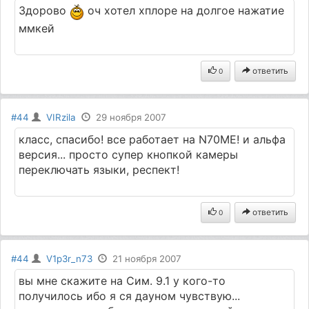
Здорово
оч хотел хплоре на долгое нажатие
ммкей
ответить
0
#44
VIRzila
29 ноября 2007
класс, спасибо! все работает на N70ME! и альфа
версия... просто супер кнопкой камеры
переключать языки, респект!
ответить
0
#44
V1p3r_n73
21 ноября 2007
вы мне скажите на Сим. 9.1 у кого-то
получилось ибо я ся дауном чувствую...