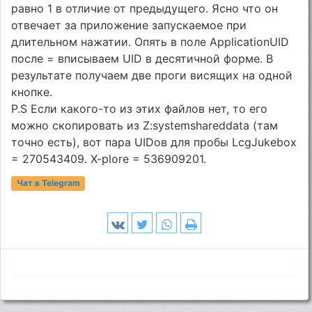
равно 1 в отличие от предыдущего. Ясно что он
отвечает за приложение запускаемое при
длительном нажатии. Опять в поле ApplicationUID
после = вписываем UID в десятичной форме. В
результате получаем две проги висящих на одной
кнопке.
P.S Если какого-то из этих файлов нет, то его
можно скопировать из Z:systemshareddata (там
точно есть), вот пара UIDов для пробы LcgJukebox
= 270543409. X-plore = 536909201.
Чат в Telegram