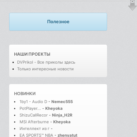
Полезное
НАШИ ПРОЕКТЫ
DVPrikol - Все приколы здесь
Только интересные новости
НОВИНКИ
1by1 - Audio D
-
Nemec555
PotPlayer...
-
Kheyoka
ShizuCallRecor
-
Ninja_H2R
MSI Afterburne
-
Kheyoka
Интеллект из г
-
EA SPORTS™ NBA
-
zhenyatut