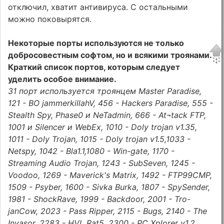
отключил, хватит антивируса. С остальными
можно поковырятся.
Некоторые порты используются не только
добросовестным софтом, но и всякими троянами.
Краткий список портов, которым следует
уделить особое внимание.
31 порт используется троянцем Master Paradise,
121 - ВО jammerkillahV, 456 - Hackers Paradise, 555 -
Stealth Spy, Phase0 и NeTadmin, 666 - At¬tack FTP,
1001 и Silencer и WebEx, 1010 - Doly trojan v1.35,
1011 - Doly Trojan, 1015 - Doly trojan v1.5,1033 -
Netspy, 1042 - Bla1.1,1080 - Win-gate, 1170 -
Streaming Audio Trojan, 1243 - SubSeven, 1245 -
Voodoo, 1269 - Maverick's Matrix, 1492 - FTP99CMP,
1509 - Psyber, 1600 - Sivka Burka, 1807 - SpySender,
1981 - ShockRave, 1999 - Backdoor, 2001 - Tro-
janCow, 2023 - Pass Ripper, 2115 - Bugs, 2140 - The
Invasor, 2283 - HVL Rat5, 2300 - PC Xplorer v1.2,