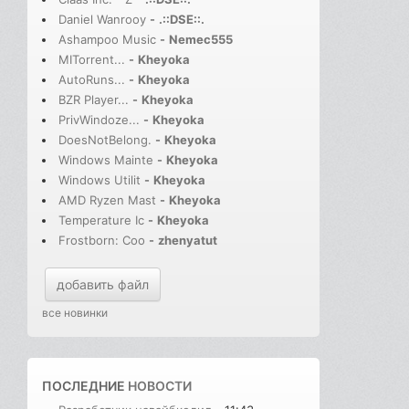
Daniel Wanrooy
-
.::DSE::.
Ashampoo Music
-
Nemec555
MITorrent...
-
Kheyoka
AutoRuns...
-
Kheyoka
BZR Player...
-
Kheyoka
PrivWindoze...
-
Kheyoka
DoesNotBelong.
-
Kheyoka
Windows Mainte
-
Kheyoka
Windows Utilit
-
Kheyoka
AMD Ryzen Mast
-
Kheyoka
Temperature Ic
-
Kheyoka
Frostborn: Coo
-
zhenyatut
добавить файл
все новинки
ПОСЛЕДНИЕ
НОВОСТИ