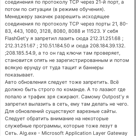
соединения по протоколу TCP через 21-й порт, а
потом по ситуации (в режиме обучения).
Менеджеру закачек разрешить исходящее
соединения по протоколу TCP через порты 21, 80-
83, 443, 1080, 3128, 8080, 8088 и 11523. У себя
FlashGet'y я запретил лазить сюда 212.31.251.68 ;
212.31.251.67 ; 210.51.184.50 и сюда 208.184.39.132.
;208.185.54.9, а то он гад ключи там проверяет,
становится опять не зарегистрированным и потом
всякую ерунду от туда тащит и баннеры
показывает.
Авто обновления следует тоже запретить. Всё
должно быть строго по команде. А то лазают где
попало и трафик зря сжирают. Самому Outpost'у я
запретил вылазить в сеть, ему там делать не чего.
Для обновлений существуют варезные сайты.
Следует обратить внимание на некоторые
служебные программы, которые тоже лезут в
Сеть. Alg.exe - Microsoft Application Layer Gateway