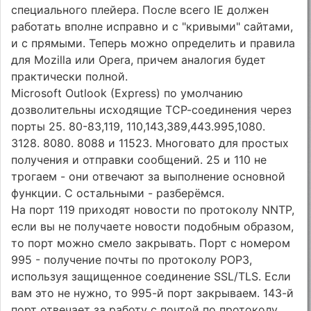
специального плейера. После всего IE должен
работать вполне исправно и с "кривыми" сайтами,
и с прямыми. Теперь можно определить и правила
для Mozilla или Opera, причем аналогия будет
практически полной.
Microsoft Outlook (Express) пo умолчанию
дозволительны исходящие ТСР-соединения через
порты 25. 80-83,119, 110,143,389,443.995,1080.
3128. 8080. 8088 и 11523. Многовато для простых
получения и отправки сообщений. 25 и 110 не
трогаем - они отвечают за выполнение основной
функции. С остальными - разберёмся.
На порт 119 приходят новости по протоколу NNTP,
если вы не получаете новости подобным образом,
то порт можно смело закрывать. Порт с номером
995 - получение почты по протоколу РОРЗ,
используя защищенное соединение SSL/TLS. Если
вам это не нужно, то 995-й порт закрываем. 143-й
порт отвечает за работу с почтой по протоколу