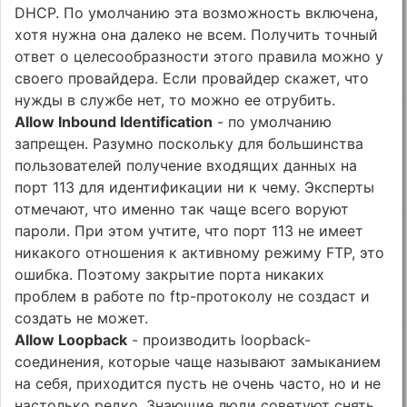
DHCP. По умолчанию эта возможность включена,
хотя нужна она далеко не всем. Получить точный
ответ о целесообразности этого правила можно у
своего провайдера. Если провайдер скажет, что
нужды в службе нет, то можно ее отрубить.
Allow Inbound Identification
- пo умолчанию
запрещен. Разумно поскольку для большинства
пользователей получение входящих данных на
порт 113 для идентификации ни к чему. Эксперты
отмечают, что именно так чаще всего воруют
пароли. При этом учтите, что порт 113 не имеет
никакого отношения к активному режиму FTP, это
ошибка. Поэтому закрытие порта никаких
проблем в работе по ftp-протоколу не создаст и
создать не может.
Allow Loopback
- производить loopback-
соединения, которые чаще называют замыканием
на себя, приходится пусть не очень часто, но и не
настолько редко. Знающие люди советуют снять