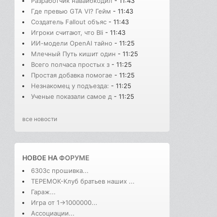
Разработчик навайбкодил
- 11:43
Где превью GTA VI? Гейм
- 11:43
Создатель Fallout объяс
- 11:43
Игроки считают, что Bli
- 11:43
ИИ-модели OpenAI тайно
- 11:25
Млечный Путь кишит один
- 11:25
Всего полчаса простых з
- 11:25
Простая добавка помогае
- 11:25
Незнакомец у подъезда:
- 11:25
Ученые показали самое д
- 11:25
все новости
НОВОЕ НА
ФОРУМЕ
6303с прошивка...
ТЕРЕМОК-Клуб братьев наших ...
Гараж...
Игра от 1->1000000...
Ассоциации...