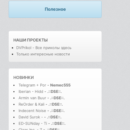
Полезное
НАШИ ПРОЕКТЫ
DVPrikol - Все приколы здесь
Только интересные новости
НОВИНКИ
Telegram + Por
-
Nemec555
Iberian - Hidd
-
.::DSE::.
Armin van Buur
-
.::DSE::.
ReOrder & Kali
-
.::DSE::.
Indecent Noise
-
.::DSE::.
David Surok -
-
.::DSE::.
ED-SUNday - Ti
-
.::DSE::.
Claas Inc. - Z
-
.::DSE::.