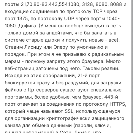
порты 21,70,80-83.443,554,1080, 3128, 8080, 8088 и
входящие соединения по протоколу TCP через
порт 1375, по протоколу UDP через порты 1040-
1050. Дофига. (У меня он вообще выходит в сеть
только домой за апдейтами, что бы залатать в
системе старые дырки и получить новые - все).
Ставим Лисицу или Оперу по умолчанию и
порядок. При этом я не призываю к радикальным
мерам - полному запрету этого браузера. Много
веб-страниц заточены под него. Таковы реалии.
Исходя из этих соображений, 21-й порт
блокируется сразу и без раздумий, для загрузки
файлов с ftp-серверов существуют специальные
программы, более удобные, чем браузер. 443-й
порт отвечает за соединения по протоколу HTTPS,
который чаще называют SSL, использующемуся
для организации криптографически защищенного
канала для обмена данными (пароли, ключи,
личная информация) в Сети. Думаю, что,