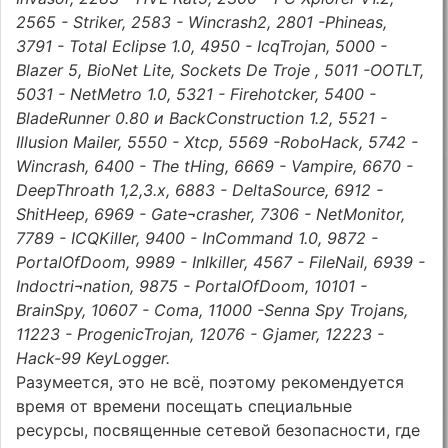
2565 - Striker, 2583 - Wincrash2, 2801 -Phineas,
3791 - Total Eclipse 1.0, 4950 - IcqTrojan, 5000 -
Blazer 5, BioNet Lite, Sockets De Troje , 5011 -OOTLT,
5031 - NetMetro 1.0, 5321 - Firehotcker, 5400 -
BladeRunner 0.80 и BackConstruction 1.2, 5521 -
Illusion Mailer, 5550 - Xtcp, 5569 -RoboHack, 5742 -
Wincrash, 6400 - The tHing, 6669 - Vampire, 6670 -
DeepThroath 1,2,3.x, 6883 - DeltaSource, 6912 -
ShitHeep, 6969 - Gate¬crasher, 7306 - NetMonitor,
7789 - ICQKiller, 9400 - InCommand 1.0, 9872 -
PortalOfDoom, 9989 - Inlkiller, 4567 - FileNail, 6939 -
Indoctri¬nation, 9875 - PortalOfDoom, 10101 -
BrainSpy, 10607 - Coma, 11000 -Senna Spy Trojans,
11223 - ProgenicTrojan, 12076 - Gjamer, 12223 -
Hack-99 KeyLogger.
Разумеется, это не всё, поэтому рекомендуется
время от времени посещать специальные
ресурсы, посвященные сетевой безопасности, где