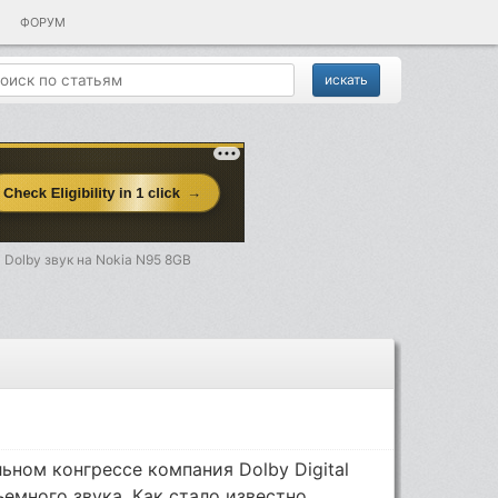
ФОРУМ
Dolby звук на Nokia N95 8GB
ьном конгрессе компания Dolby Digital
емного звука. Как стало известно,