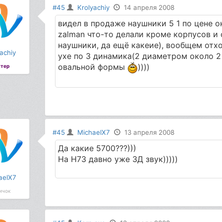
#45
Krolyachiy
14 апреля 2008
видел в продаже наушники 5 1 по цене о
zalman что-то делали кроме корпусов и 
наушники, да ещё какеие), вообщем отхо
achiy
ухе по 3 динамика(2 диаметром около 2
овальной формы
))))
тер
#45
MichaelX7
13 апреля 2008
Да какие 5700???)))
На Н73 давно уже 3Д звук)))))
aelX7
ичок