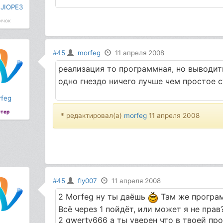
JIOPE3
ичок
#45
morfeg
11 апреля 2008
реализация то программная, но выводить 
одно гнездо ничего лучше чем простое с
feg
тер
* редактировал(а)
morfeg
11 апреля 2008
#45
fly007
11 апреля 2008
2 Morfeg ну ты даёшь
Там же програм
Всё через 1 пойдёт, или может я не прав
2 qwerty666 а ты уверен что в твоей про