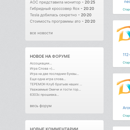
neo
AOC представила монитор
- 20:25
Гибридный кроссовер Rox
- 20:20
Стар
Tesla добилась секретно
- 20:20
Стоимость программы ато
- 20:20
все новости
112
НОВОЕ НА
ФОРУМЕ
Стар
Ассоциации...
Игра Слова =)...
Игра на две последние буквы...
Еще одна игра слова...
ТЕРЕМОК-Клуб братьев наших ...
Уважаемые Омичи и гости гор...
6303с прошивка...
весь форум
Aro
Стар
НОВЫЕ КОММЕНТАРИИ