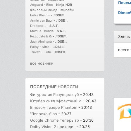
Поче
Adguard - Bloc
-
Ninja_H2R
Файловый менед
-
Muhoflu
DimonV
Eelke Kleijn -
-
.::DSE::.
Armin van Buur
-
.::DSE::.
Dropbox...
-
S.A.T.
Mozilla Thunde
-
S.A.T.
Здесь
Re:Locate & Ri
-
.::DSE::.
Juan Alminana
-
.::DSE::.
Paipy - Nitro
-
.::DSE::.
всего 
Travel5 - Futu
-
.::DSE::.
все новинки
ПОСЛЕДНИЕ
НОВОСТИ
Фигуристая Рапунцель уб
- 20:43
Ютубер снял эффектный И
- 20:43
В новом тизере Phantom
- 20:43
"Лепрекон" во
- 20:37
Google Chrome теперь тр
- 20:36
Dolby Vision 2 приходит
- 20:25