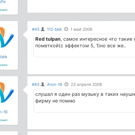
fix
ожил
#45
112-bbk
1 май 2008
Red tulpan
, самое интересное что такие
пометкой(с эффектом 5, 1)но все же..
-bbk
ожил
#45
Aron-16
23 апреля 2008
слушал я один раз музыку в таких наушн
фирму не помню
n-16
ожил