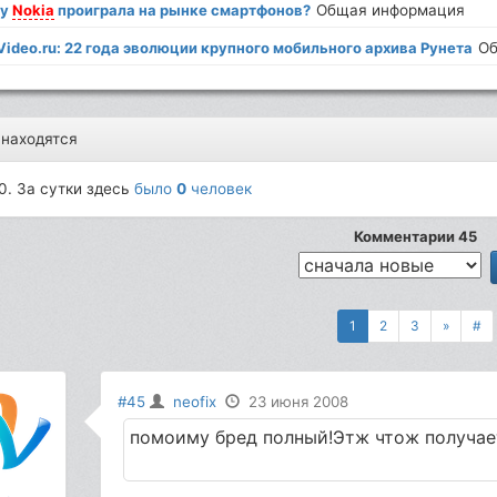
му
Nokia
проиграла на рынке смартфонов?
Общая информация
ideo.ru: 22 года эволюции крупного мобильного архива Рунета
Об
 находятся
0. За сутки здесь
было
0
человек
Комментарии 45
1
2
3
»
#
#45
neofix
23 июня 2008
помоиму бред полный!Этж чтож получает