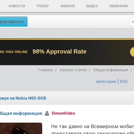
НОВОСТИ
ТРЕКЕР
ANDROID
ВИДЕО
ОБМЕННИК
рироваться
Главная
Каталог статей
Общая информация
категории
|
RSS
 звук на Nokia N95 8GB
бщая информация
DimonVideo
Не так давно на Всемирном мобил
представила свою технологию объ