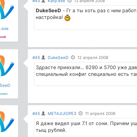
#45
Karp.exe
13 апреля 2008
DukeSeeD
- Гг а ты хоть раз с ним рабо
настройка!
.exe
сэй
#45
DukeSeeD
12 апреля 2008
Здрасте приехали... 6290 и 5700 уже да
специальный конфиг специально есть та
SeeD
ожил
#45
METAJIJIOPE3
11 апреля 2008
Я даже видел уши 7.1 от сони. Причем у
тыщ рублей.