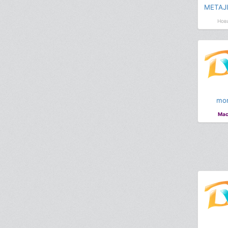
METAJI
Нов
mor
Мас