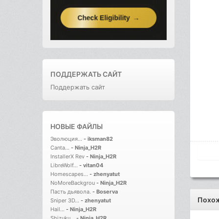
ПОДДЕРЖАТЬ САЙТ
Поддержать сайт
НОВЫЕ ФАЙЛЫ
Эволюция...
-
iksman82
Canta...
-
Ninja_H2R
InstallerX Rev
-
Ninja_H2R
LibreWolf...
-
vitan04
Homescapes...
-
zhenyatut
NoMoreBackgrou
-
Ninja_H2R
Пасть дьявола.
-
Boserva
Похо
Sniper 3D...
-
zhenyatut
Hail...
-
Ninja_H2R
Shizuku...
-
Ninja_H2R