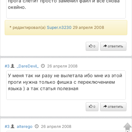
прога слетит просто заменил файл и все снова
окейно.
* редактировал(а)
Super.n3230
29 апреля 2008
ответить
0
#3
_DareDevil_
26 апреля 2008
У меня так ни разу не вылетала ибо мне из этой
проги нужна только фишка с переключением
языка ) а так статья полезная
ответить
0
#3
alterego
26 апреля 2008