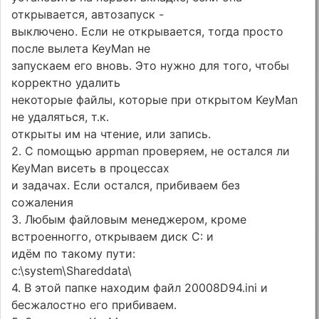
открывается, автозапуск -
выключено. Если не открывается, тогда просто
после вылета KeyMan не
запускаем его вновь. Это нужно для того, чтобы
корректно удалить
некоторые файлы, которые при открытом KeyMan
не удаляться, т.к.
открыты им на чтение, или запись.
2. С помощью appman проверяем, не остался ли
KeyMan висеть в процессах
и задачах. Если остался, прибиваем без
сожаления
3. Любым файловым менеджером, кроме
встроенногго, открываем диск C: и
идём по такому пути:
c:\system\Shareddata\
4. В этой папке находим файл 20008D94.ini и
бесжалостно его прибиваем.