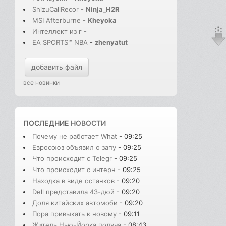
ShizuCallRecor
-
Ninja_H2R
MSI Afterburne
-
Kheyoka
Интеллект из г
-
EA SPORTS™ NBA
-
zhenyatut
добавить файл
все новинки
ПОСЛЕДНИЕ
НОВОСТИ
Почему не работает What
- 09:25
Евросоюз объявил о запу
- 09:25
Что происходит с Telegr
- 09:25
Что происходит с интерн
- 09:25
Находка в виде останков
- 09:20
Dell представила 43-дюй
- 09:20
Доля китайских автомоби
- 09:20
Пора привыкать к новому
- 09:11
Житель Нью-Йорка получа
- 08:43