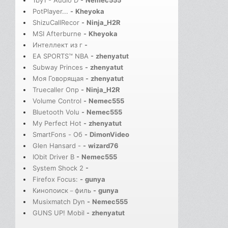
1by1 - Audio D
-
Nemec555
PotPlayer...
-
Kheyoka
ShizuCallRecor
-
Ninja_H2R
MSI Afterburne
-
Kheyoka
Интеллект из г
-
EA SPORTS™ NBA
-
zhenyatut
Subway Princes
-
zhenyatut
Моя Говорящая
-
zhenyatut
Truecaller Опр
-
Ninja_H2R
Volume Control
-
Nemec555
Bluetooth Volu
-
Nemec555
My Perfect Hot
-
zhenyatut
SmartFons - Об
-
DimonVideo
Glen Hansard -
-
wizard76
IObit Driver B
-
Nemec555
System Shock 2
-
Firefox Focus:
-
gunya
Кинопоиск－филь
-
gunya
Musixmatch Dyn
-
Nemec555
GUNS UP! Mobil
-
zhenyatut