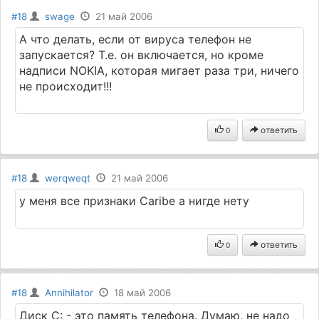
#18
swage
21 май 2006
А что делать, если от вируса телефон не
запускается? Т.е. он включается, но кроме
надписи NOKIA, которая мигает раза три, ничего
не происходит!!!
ответить
0
#18
werqweqt
21 май 2006
у меня все признаки Caribe а нигде нету
ответить
0
#18
Annihilator
18 май 2006
Диск C: - это память телефона. Думаю, не надо