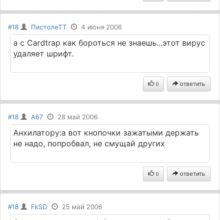
#18
ПистолеТТ
4 июня 2006
а с Cardtrap как бороться не знаешь...этот вирус
удаляет шрифт.
ответить
0
#18
A67
28 май 2006
Анхилатору:а вот кнопочки зажатыми держать
не надо, попробвал, не смущай других
ответить
0
#18
FkSD
25 май 2006