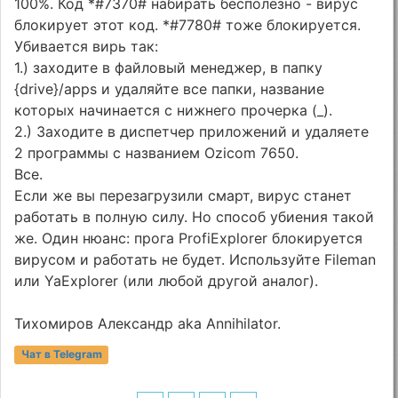
100%. Код *#7370# набирать бесполезно - вирус
блокирует этот код. *#7780# тоже блокируется.
Убивается вирь так:
1.) заходите в файловый менеджер, в папку
{drive}/apps и удаляйте все папки, название
которых начинается с нижнего прочерка (_).
2.) Заходите в диспетчер приложений и удаляете
2 программы с названием Ozicom 7650.
Все.
Если же вы перезагрузили смарт, вирус станет
работать в полную силу. Но способ убиения такой
же. Один нюанс: прога ProfiExplorer блокируется
вирусом и работать не будет. Используйте Fileman
или YaExplorer (или любой другой аналог).
Тихомиров Александр aka Annihilator.
Чат в Telegram