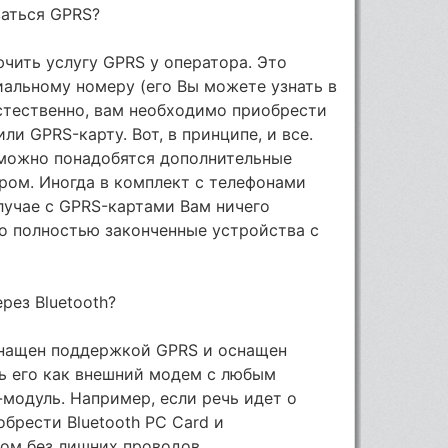
ваться GPRS?
чить услугу GPRS у оператора. Это
иальному номеру (его Вы можете узнать в
стественно, вам необходимо приобрести
и GPRS-карту. Вот, в принципе, и все.
зможно понадобятся дополнительные
ром. Иногда в комплект с телефонами
случае с GPRS-картами Вам ничего
то полностью законченные устройства с
рез Bluetooth?
оснащен поддержкой GPRS и оснащен
ть его как внешний модем с любым
модуль. Например, если речь идет о
брести Bluetooth PC Card и
ом без лишних проводов.