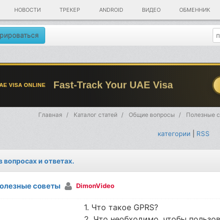
НОВОСТИ
ТРЕКЕР
ANDROID
ВИДЕО
ОБМЕННИК
рироваться
Главная
Каталог статей
Общие вопросы
Полезные 
категории
|
RSS
в вопросах и ответах.
олезные советы
DimonVideo
1. Что такое GPRS?
2. Что необходимо, чтобы пользо