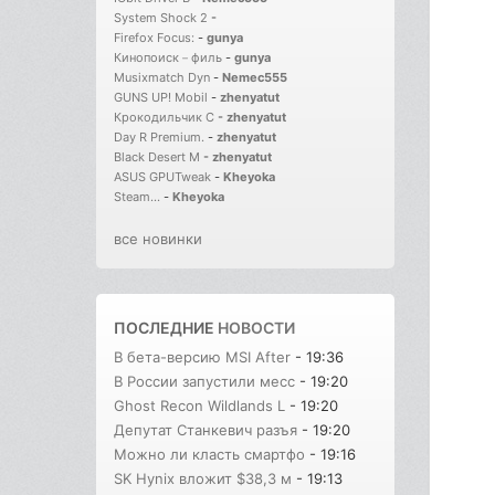
System Shock 2
-
Firefox Focus:
-
gunya
Кинопоиск－филь
-
gunya
Musixmatch Dyn
-
Nemec555
GUNS UP! Mobil
-
zhenyatut
Крокодильчик С
-
zhenyatut
Day R Premium.
-
zhenyatut
Black Desert M
-
zhenyatut
ASUS GPUTweak
-
Kheyoka
Steam...
-
Kheyoka
все новинки
ПОСЛЕДНИЕ
НОВОСТИ
В бета-версию MSI After
- 19:36
В России запустили месс
- 19:20
Ghost Recon Wildlands L
- 19:20
Депутат Станкевич разъя
- 19:20
Можно ли класть смартфо
- 19:16
SK Hynix вложит $38,3 м
- 19:13