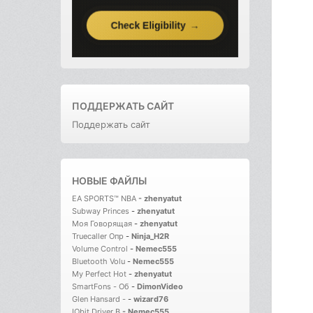
ПОДДЕРЖАТЬ САЙТ
Поддержать сайт
НОВЫЕ ФАЙЛЫ
EA SPORTS™ NBA
-
zhenyatut
Subway Princes
-
zhenyatut
Моя Говорящая
-
zhenyatut
Truecaller Опр
-
Ninja_H2R
Volume Control
-
Nemec555
Bluetooth Volu
-
Nemec555
My Perfect Hot
-
zhenyatut
SmartFons - Об
-
DimonVideo
Glen Hansard -
-
wizard76
IObit Driver B
-
Nemec555