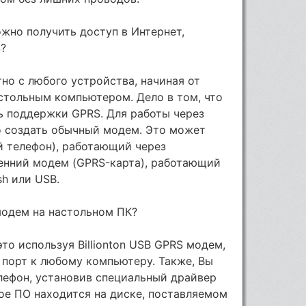
жно получить доступ в Интернет,
S?
но с любого устройства, начиная от
астольным компьютером. Дело в том, что
ь поддержки GPRS. Для работы через
 создать обычный модем. Это может
й телефон), работающий через
тренний модем (GPRS-карта), работающий
sh или USB.
модем на настольном ПК?
то используя Billionton USB GPRS модем,
 порт к любому компьютеру. Также, Вы
лефон, установив специальный драйвер
е ПО находится на диске, поставляемом