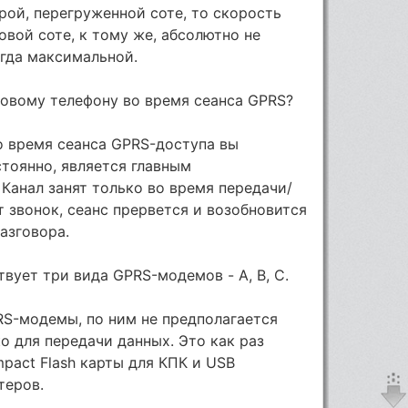
рой, перегруженной соте, то скорость
овой соте, к тому же, абсолютно не
егда максимальной.
товому телефону во время сеанса GPRS?
во время сеанса GPRS-доступа вы
стоянно, является главным
Канал занят только во время передачи/
т звонок, сеанс прервется и возобновится
азговора.
вует три вида GPRS-модемов - A, B, C.
PRS-модемы, по ним не предполагается
о для передачи данных. Это как раз
pact Flash карты для КПК и USB
теров.