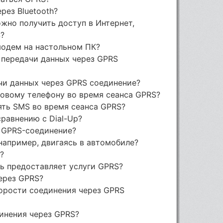
рез Bluetooth?
жно получить доступ в Интернет,
S?
модем на настольном ПК?
 передачи данных через GPRS
ачи данных через GPRS соединение?
товому телефону во время сеанса GPRS?
лять SMS во время сеанса GPRS?
сравнению с Dial-Up?
я GPRS-соединение?
 например, двигаясь в автомобиле?
?
ть предоставляет услуги GPRS?
ерез GPRS?
корости соединения через GPRS
динения через GPRS?