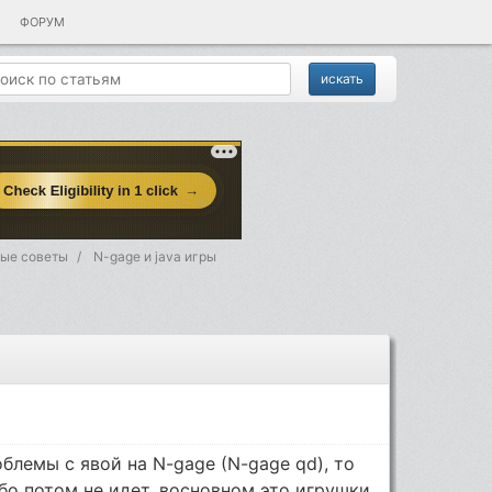
ФОРУМ
ые советы
N-gage и java игры
облемы с явой на N-gage (N-gage qd), то
ибо потом не идет, восновном это игрушки