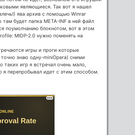
таковыми являющиеся. Так вот я нашел
влечь!) ява архив с помощью Winrar
 то там будет папка META-INF в ней файл
ся поумолчанию блокнотом, вот в этом
rofile: MIDP-2.0 нужно поменять на
тречаются игры и проги которые
 точно знаю одну-miniOpera) сними
о таких игр я встречал очень мало,
 я перепробывал идет с этим способом.