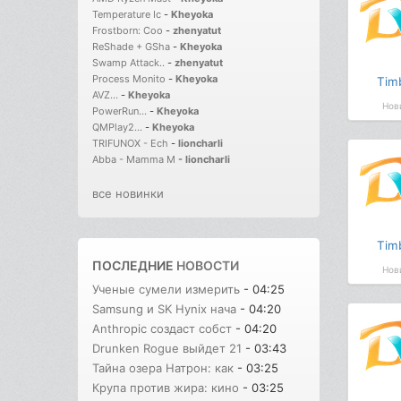
Temperature Ic
-
Kheyoka
Frostborn: Coo
-
zhenyatut
ReShade + GSha
-
Kheyoka
Swamp Attack..
-
zhenyatut
Process Monito
-
Kheyoka
Tim
AVZ...
-
Kheyoka
Нов
PowerRun...
-
Kheyoka
QMPlay2...
-
Kheyoka
TRIFUNOX - Ech
-
lioncharli
Abba - Mamma M
-
lioncharli
все новинки
Tim
ПОСЛЕДНИЕ
НОВОСТИ
Нов
Ученые сумели измерить
- 04:25
Samsung и SK Hynix нача
- 04:20
Anthropic создаст собст
- 04:20
Drunken Rogue выйдет 21
- 03:43
Тайна озера Натрон: как
- 03:25
Крупа против жира: кино
- 03:25