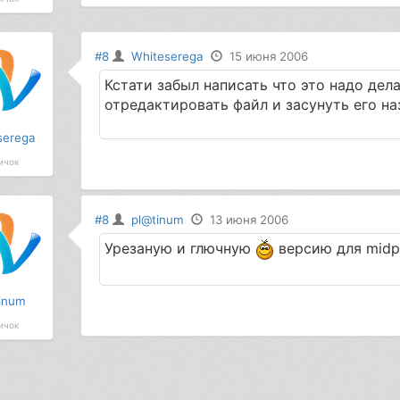
#8
Whiteserega
15 июня 2006
Кстати забыл написать что это надо дел
отредактировать файл и засунуть его наз
serega
ичок
#8
pl@tinum
13 июня 2006
Урезаную и глючную
версию для midp
inum
ичок