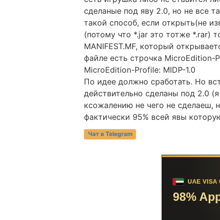
сделаные под яву 2.0, но не все 
такой способ, если открыть(не из
(потому что *.jar это тотже *.rar)
MANIFEST.MF, который открывает
файле есть строчка MicroEdition-P
MicroEdition-Profile: MIDP-1.0
По идее должно сработать. Но вс
действительно сделаны под 2.0 (я
ксожалению не чего не сделаеш, н
фактически 95% всей явы которую
Чат в Telegram