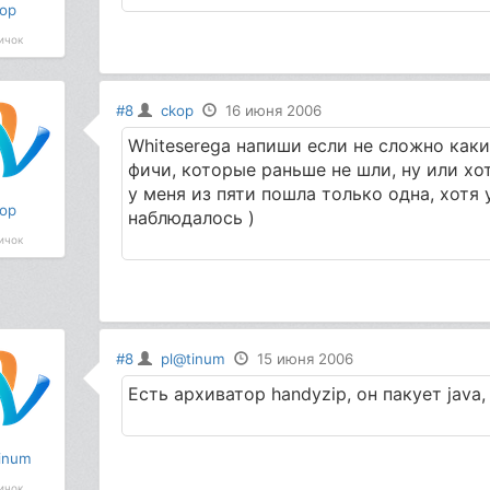
op
ичок
#8
ckop
16 июня 2006
Whiteserega напиши если не сложно как
фичи, которые раньше не шли, ну или хот
у меня из пяти пошла только одна, хотя 
op
наблюдалось )
ичок
#8
pl@tinum
15 июня 2006
Есть архиватор handyzip, он пакует java, 
inum
ичок