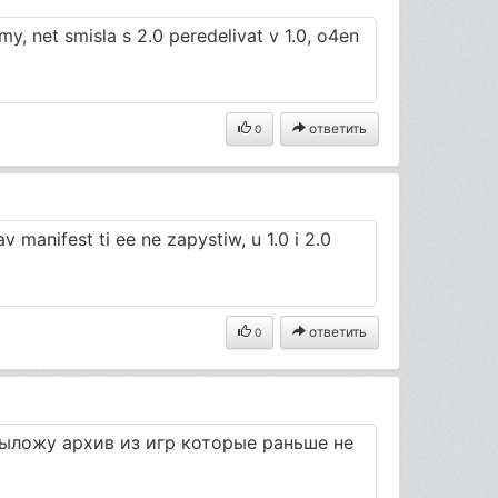
y, net smisla s 2.0 peredelivat v 1.0, o4en
ответить
0
v manifest ti ee ne zapystiw, u 1.0 i 2.0
ответить
0
выложу архив из игр которые раньше не