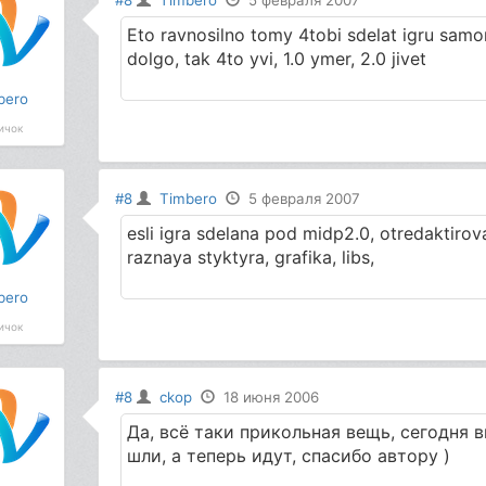
#8
Timbero
5 февраля 2007
Eto ravnosilno tomy 4tobi sdelat igru samom
dolgo, tak 4to yvi, 1.0 ymer, 2.0 jivet
bero
ичок
#8
Timbero
5 февраля 2007
esli igra sdelana pod midp2.0, otredaktirova
raznaya styktyra, grafika, libs,
bero
ичок
#8
ckop
18 июня 2006
Да, всё таки прикольная вещь, сегодня 
шли, а теперь идут, спасибо автору )