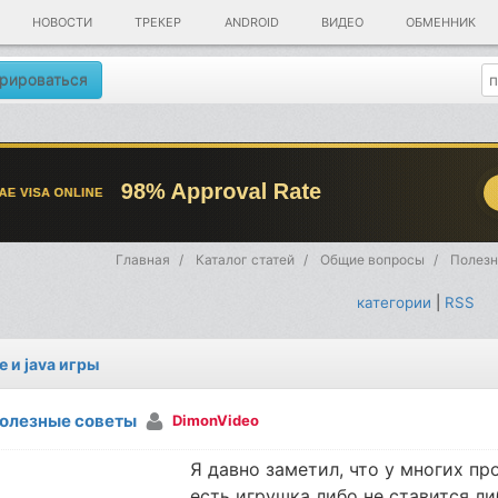
НОВОСТИ
ТРЕКЕР
ANDROID
ВИДЕО
ОБМЕННИК
рироваться
Главная
Каталог статей
Общие вопросы
Полезн
категории
|
RSS
e и java игры
олезные советы
DimonVideo
Я давно заметил, что у многих пр
есть игрушка либо не ставится л