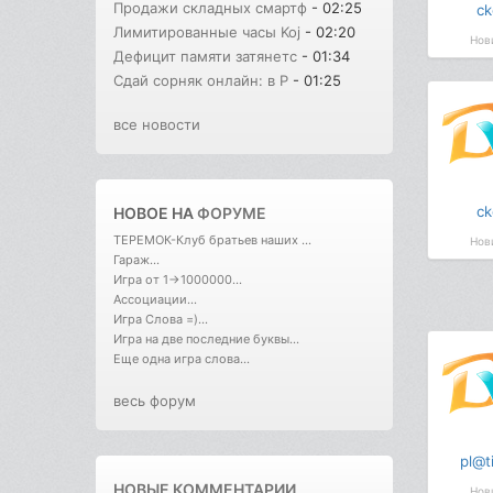
Продажи складных смартф
- 02:25
ck
Лимитированные часы Koj
- 02:20
Нов
Дефицит памяти затянетс
- 01:34
Сдай сорняк онлайн: в Р
- 01:25
все новости
ck
НОВОЕ НА
ФОРУМЕ
ТЕРЕМОК-Клуб братьев наших ...
Нов
Гараж...
Игра от 1->1000000...
Ассоциации...
Игра Слова =)...
Игра на две последние буквы...
Еще одна игра слова...
весь форум
pl@t
НОВЫЕ КОММЕНТАРИИ
Нов