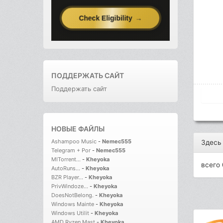
ПОДДЕРЖАТЬ САЙТ
Поддержать сайт
НОВЫЕ ФАЙЛЫ
Ashampoo Music
-
Nemec555
Здесь
Telegram + Por
-
Nemec555
MITorrent...
-
Kheyoka
всего 
AutoRuns...
-
Kheyoka
BZR Player...
-
Kheyoka
PrivWindoze...
-
Kheyoka
DoesNotBelong.
-
Kheyoka
Windows Mainte
-
Kheyoka
Windows Utilit
-
Kheyoka
AMD Ryzen Mast
-
Kheyoka