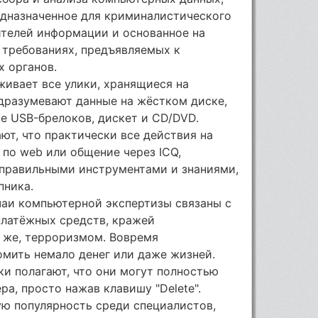
едназначенное для криминалистического
телей информации и основанное на
требованиях, предъявляемых к
х органов.
ивает все улики, хранящиеся на
дразумевают данные на жёстком диске,
е USB-брелоков, дискет и CD/DVD.
ют, что практически все действия на
 по web или общение через ICQ,
правильными инструментами и знаниями,
пника.
аи компьютерной экспертизы связаны с
платёжных средств, кражей
о же, терроризмом. Вовремя
омить немало денег или даже жизней.
и полагают, что они могут полностью
а, просто нажав клавишу "Delete".
ую популярность среди специалистов,