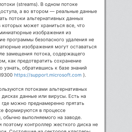
токи (streams). В одном потоке
оступа, а во втором — реальные данные
ать потоки альтернативных данных
 в которых может храниться все, что
я миниатюрные изображения из
гие программы безопасного удаления не
атюрные изображения могут оставаться
ле замещения потока, содержащего
ом, как предотвратить сохранение
 узнать, обратившись к базе знаний
319300
https://support.microsoft.com
).
пользуются потоками альтернативных
 дисках данные или вирусы. Есть на
, где можно преднамеренно прятать
ке формируются в процессе
, обычно выполняемого на заводе.
и поэтому контроллер жесткого диска не
иси. Состоящие из секторов кластеры