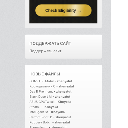
ПОДДЕРЖАТЬ САЙТ
Поддержать сайт
НОВЫЕ ФАЙЛЫ
GUNS UP! Mobil
-
zhenyatut
Крокодильчик С
-
zhenyatut
Day R Premium.
-
zhenyatut
Black Desert M
-
zhenyatut
ASUS GPUTweak
-
Kheyoka
Steam...
-
Kheyoka
Intelligent St
-
Kheyoka
Carrom Pool: D
-
zhenyatut
Robbery Bob...
-
zhenyatut
Plague Inc....
-
zhenyatut