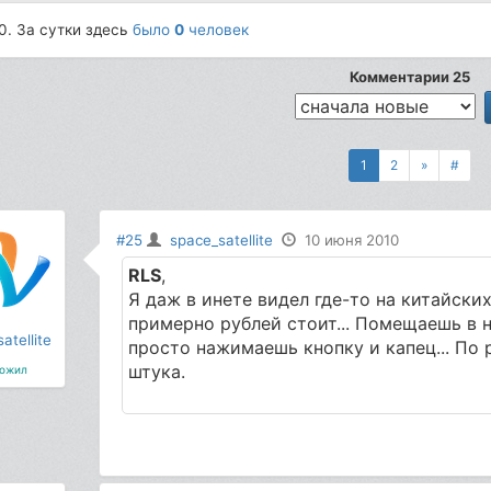
0. За сутки здесь
было
0
человек
Комментарии 25
1
2
»
#
#25
space_satellite
10 июня 2010
RLS
,
Я даж в инете видел где-то на китайски
примерно рублей стоит... Помещаешь в не
atellite
просто нажимаешь кнопку и капец... По 
штука.
ожил