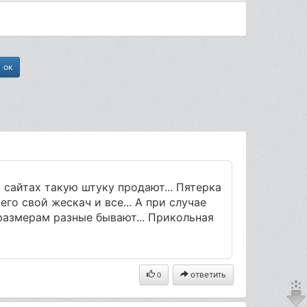
х сайтах такую штуку продают... Пятерка
го свой жескач и все... А при случае
размерам разные бывают... Прикольная
ответить
0