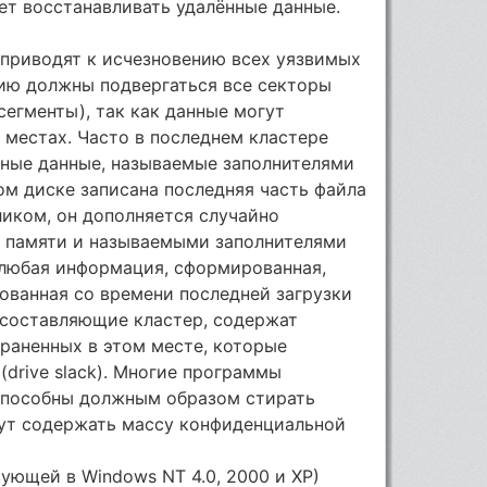
ет восстанавливать удалённые данные.
 приводят к исчезновению всех уязвимых
нию должны подвергаться все секторы
сегменты), так как данные могут
местах. Часто в последнем кластере
йные данные, называемые заполнителями
тком диске записана последняя часть файла
ликом, он дополняется случайно
 памяти и называемыми заполнителями
 любая информация, сформированная,
ованная со времени последней загрузки
 составляющие кластер, содержат
храненных в этом месте, которые
(drive slack). Многие программы
 способны должным образом стирать
гут содержать массу конфиденциальной
ующей в Windows NT 4.0, 2000 и XP)