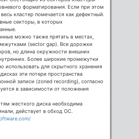
вневого форматирования. Если при этом
 весь кластер помечается как дефектный.
вные секторы, в которых
анные.
нные можно также прятать в местах,
жутками (sector gap). Все дорожки
оров, но длина окружности внешних
внутренних. Более широкие промежутки
 использовать для скрытного хранения
дисках эти потери пространства
нной записи (zoned recording), согласно
руется в зависимости от положения
стям жесткого диска необходима
инали, действует в обход ОС.
oftware.com/