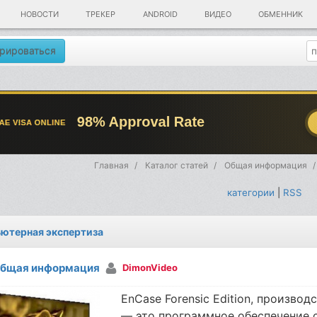
НОВОСТИ
ТРЕКЕР
ANDROID
ВИДЕО
ОБМЕННИК
рироваться
Главная
Каталог статей
Общая информация
категории
|
RSS
ютерная экспертиза
бщая информация
DimonVideo
EnCase Forensic Edition, производ
— это программное обеспечение 