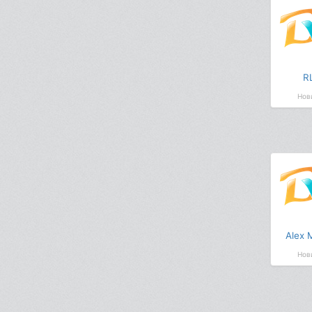
R
Нов
Alex 
Нов