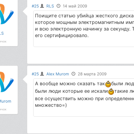
#25
RLS
14 май 2009
Поищите статью убийца жесткого диска
которое мощным электромагнитным импу
и всю электронную начинку за секунду. 
LS
его сертифицировало.
ичок
#25
Alex Murom
28 марта 2009
А вообще можно сказать так
были люд
были люди которые ее искали
такие л
все осуществить можно при определенн
Murom
множество=)
ичок