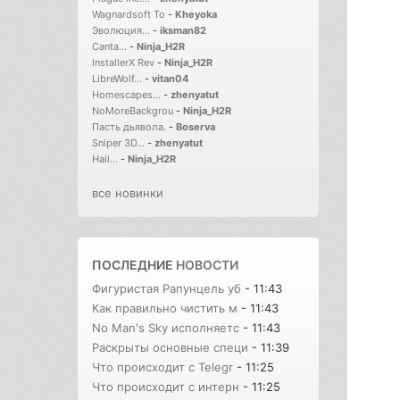
Wagnardsoft To
-
Kheyoka
Эволюция...
-
iksman82
Canta...
-
Ninja_H2R
InstallerX Rev
-
Ninja_H2R
LibreWolf...
-
vitan04
Homescapes...
-
zhenyatut
NoMoreBackgrou
-
Ninja_H2R
Пасть дьявола.
-
Boserva
Sniper 3D...
-
zhenyatut
Hail...
-
Ninja_H2R
все новинки
ПОСЛЕДНИЕ
НОВОСТИ
Фигуристая Рапунцель уб
- 11:43
Как правильно чистить м
- 11:43
No Man's Sky исполняетс
- 11:43
Раскрыты основные специ
- 11:39
Что происходит с Telegr
- 11:25
Что происходит с интерн
- 11:25