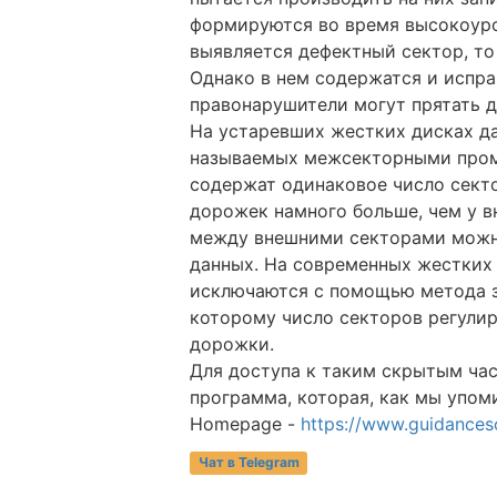
формируются во время высокоуро
выявляется дефектный сектор, то
Однако в нем содержатся и испра
правонарушители могут прятать д
На устаревших жестких дисках да
называемых межсекторными проме
содержат одинаковое число сект
дорожек намного больше, чем у 
между внешними секторами можно
данных. На современных жестких 
исключаются с помощью метода зо
которому число секторов регули
дорожки.
Для доступа к таким скрытым ча
программа, которая, как мы упом
Homepage -
https://www.guidances
Чат в Telegram