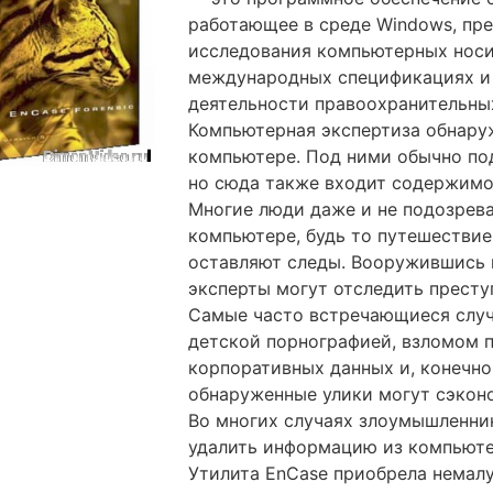
работающее в среде Windows, пр
исследования компьютерных носи
международных спецификациях и 
деятельности правоохранительны
Компьютерная экспертиза обнаруж
компьютере. Под ними обычно по
но сюда также входит содержимо
Многие люди даже и не подозрева
компьютере, будь то путешествие
оставляют следы. Вооружившись 
эксперты могут отследить престу
Самые часто встречающиеся случ
детской порнографией, взломом 
корпоративных данных и, конечн
обнаруженные улики могут сэкон
Во многих случаях злоумышленник
удалить информацию из компьютер
Утилита EnCase приобрела немал