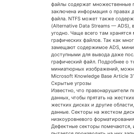
файлы содержат множественные по
заключена информация о правах д
файла. NTFS может также содерж
(Alternative Data Streams — ADS),
угодно. Чаще всего там хранятс
графических файлов. Так как мно
замещают содержимое ADS, мини
доступными для вывода даже пос
графический файл. Подробнее о т
миниатюрных изображений, можно
Microsoft Knowledge Base Article 
Скрытые угрозы
Известно, что правонарушители 
данных, чтобы прятать на жестких
жестких дисках и другие области
данные. Секторы на жестком дис
низкоуровневого форматирования
Дефектные секторы помечаются, 
пытается производить на них зап