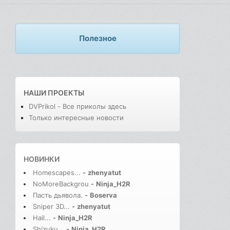
Полезное
НАШИ ПРОЕКТЫ
DVPrikol - Все приколы здесь
Только интересные новости
НОВИНКИ
Homescapes...
-
zhenyatut
NoMoreBackgrou
-
Ninja_H2R
Пасть дьявола.
-
Boserva
Sniper 3D...
-
zhenyatut
Hail...
-
Ninja_H2R
Shizuku...
-
Ninja_H2R