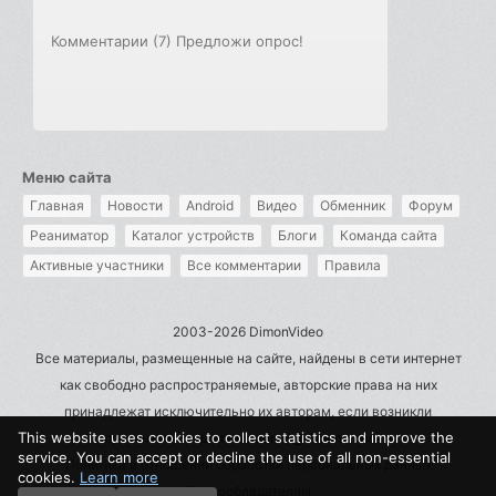
Комментарии (7)
Предложи опрос!
Меню сайта
Главная
Новости
Android
Видео
Обменник
Форум
Реаниматор
Каталог устройств
Блоги
Команда сайта
Активные участники
Все комментарии
Правила
2003-2026 DimonVideo
Все материалы, размещенные на сайте, найдены в сети интернет
как свободно распространяемые, авторские права на них
принадлежат исключительно их авторам, если возникли
This website uses cookies to collect statistics and improve the
претензии - пишите на admin@dimonvideo.ru
service. You can accept or decline the use of all non-essential
Политика в отношении обработки персональных данных
cookies.
Learn more
Правообладателям