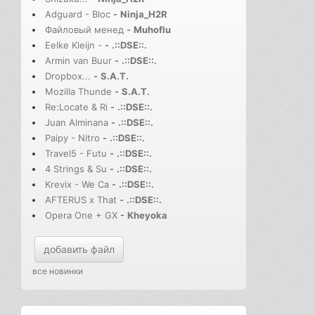
Adguard - Bloc
-
Ninja_H2R
Файловый менед
-
Muhoflu
Eelke Kleijn -
-
.::DSE::.
Armin van Buur
-
.::DSE::.
Dropbox...
-
S.A.T.
Mozilla Thunde
-
S.A.T.
Re:Locate & Ri
-
.::DSE::.
Juan Alminana
-
.::DSE::.
Paipy - Nitro
-
.::DSE::.
Travel5 - Futu
-
.::DSE::.
4 Strings & Su
-
.::DSE::.
Krevix - We Ca
-
.::DSE::.
AFTERUS x That
-
.::DSE::.
Opera One + GX
-
Kheyoka
добавить файл
все новинки