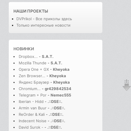
НАШИ ПРОЕКТЫ
DVPrikol - Все приколы здесь
Только интересные новости
НОВИНКИ
Dropbox...
-
S.A.T.
Mozilla Thunde
-
S.A.T.
Opera One + GX
-
Kheyoka
Zen Browser...
-
Kheyoka
Яндекс Браузер
-
Kheyoka
Chromium...
-
gr429842534
Telegram + Por
-
Nemec555
Iberian - Hidd
-
.::DSE::.
Armin van Buur
-
.::DSE::.
ReOrder & Kali
-
.::DSE::.
Indecent Noise
-
.::DSE::.
David Surok -
-
.::DSE::.