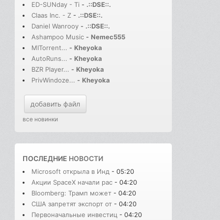
ED-SUNday - Ti
-
.::DSE::.
Claas Inc. - Z
-
.::DSE::.
Daniel Wanrooy
-
.::DSE::.
Ashampoo Music
-
Nemec555
MITorrent...
-
Kheyoka
AutoRuns...
-
Kheyoka
BZR Player...
-
Kheyoka
PrivWindoze...
-
Kheyoka
добавить файл
все новинки
ПОСЛЕДНИЕ
НОВОСТИ
Microsoft открыла в Инд
- 05:20
Акции SpaceX начали рас
- 04:20
Bloomberg: Трамп может
- 04:20
США запретят экспорт от
- 04:20
Первоначальные инвестиц
- 04:20