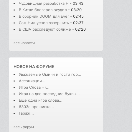
Чудовищная разработка H
- 03:43
В Китае блогеров осудил
- 03:20
В сборник DOOM для Ever
- 02:45
Сэм Нил успел завершить
- 02:37
В США расследуют сближе
- 02:20
все новости
НОВОЕ НА
ФОРУМЕ
Уважаемые Омичи и гости гор...
Ассоциации...
Игра Слова =)...
Игра на две последние буквы...
Еще одна игра слова...
6303с прошивка...
Гараж...
весь форум