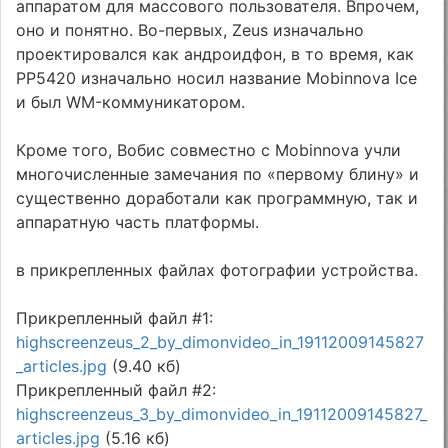
аппаратом для массового пользователя. Впрочем,
оно и понятно. Во-первых, Zeus изначально
проектировался как андроидфон, в то время, как
PP5420 изначально носил название Mobinnova Ice
и был WM-коммуникатором.
Кроме того, Вобис совместно с Mobinnova учли
многочисленные замечания по «первому блину» и
существенно доработали как программную, так и
аппаратную часть платформы.
в прикрепленных файлах фотографии устройства.
Прикрепленный файл #1:
highscreenzeus_2_by_dimonvideo_in_19112009145827
_articles.jpg
(9.40 кб)
Прикрепленный файл #2:
highscreenzeus_3_by_dimonvideo_in_19112009145827_
articles.jpg
(5.16 кб)