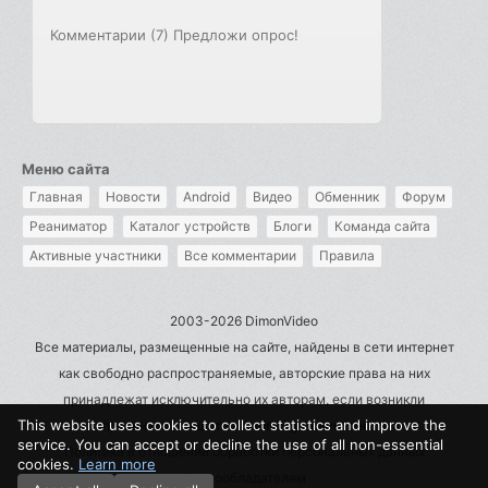
Комментарии (7)
Предложи опрос!
Меню сайта
Главная
Новости
Android
Видео
Обменник
Форум
Реаниматор
Каталог устройств
Блоги
Команда сайта
Активные участники
Все комментарии
Правила
2003-2026 DimonVideo
Все материалы, размещенные на сайте, найдены в сети интернет
как свободно распространяемые, авторские права на них
принадлежат исключительно их авторам, если возникли
This website uses cookies to collect statistics and improve the
претензии - пишите на admin@dimonvideo.ru
service. You can accept or decline the use of all non-essential
Политика в отношении обработки персональных данных
cookies.
Learn more
Правообладателям