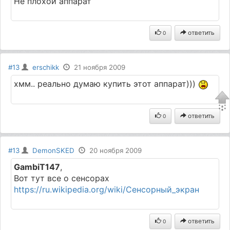
Не плохой аппарат
ответить
0
#13
erschikk
21 ноября 2009
хмм.. реально думаю купить этот аппарат)))
ответить
0
#13
DemonSKED
20 ноября 2009
GambiT147
,
Вот тут все о сенсорах
https://ru.wikipedia.org/wiki/Сенсорный_экран
ответить
0