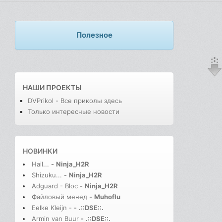
Полезное
НАШИ ПРОЕКТЫ
DVPrikol - Все приколы здесь
Только интересные новости
НОВИНКИ
Hail...
-
Ninja_H2R
Shizuku...
-
Ninja_H2R
Adguard - Bloc
-
Ninja_H2R
Файловый менед
-
Muhoflu
Eelke Kleijn -
-
.::DSE::.
Armin van Buur
-
.::DSE::.