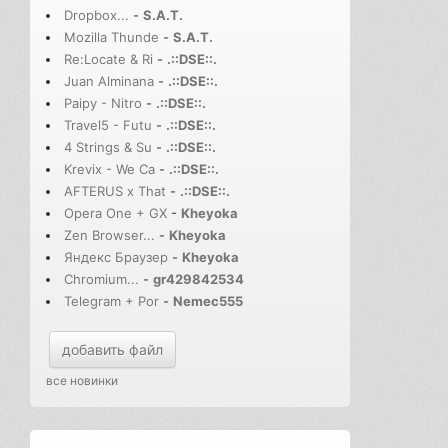
Dropbox...
-
S.A.T.
Mozilla Thunde
-
S.A.T.
Re:Locate & Ri
-
.::DSE::.
Juan Alminana
-
.::DSE::.
Paipy - Nitro
-
.::DSE::.
Travel5 - Futu
-
.::DSE::.
4 Strings & Su
-
.::DSE::.
Krevix - We Ca
-
.::DSE::.
AFTERUS x That
-
.::DSE::.
Opera One + GX
-
Kheyoka
Zen Browser...
-
Kheyoka
Яндекс Браузер
-
Kheyoka
Chromium...
-
gr429842534
Telegram + Por
-
Nemec555
добавить файл
все новинки