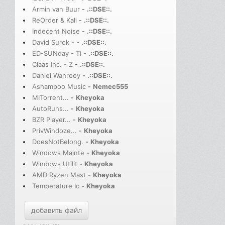
Armin van Buur
-
.::DSE::.
ReOrder & Kali
-
.::DSE::.
Indecent Noise
-
.::DSE::.
David Surok -
-
.::DSE::.
ED-SUNday - Ti
-
.::DSE::.
Claas Inc. - Z
-
.::DSE::.
Daniel Wanrooy
-
.::DSE::.
Ashampoo Music
-
Nemec555
MITorrent...
-
Kheyoka
AutoRuns...
-
Kheyoka
BZR Player...
-
Kheyoka
PrivWindoze...
-
Kheyoka
DoesNotBelong.
-
Kheyoka
Windows Mainte
-
Kheyoka
Windows Utilit
-
Kheyoka
AMD Ryzen Mast
-
Kheyoka
Temperature Ic
-
Kheyoka
добавить файл