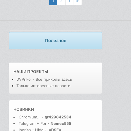
1
2
»
#
Полезное
НАШИ ПРОЕКТЫ
DVPrikol - Все приколы здесь
Только интересные новости
НОВИНКИ
Chromium...
-
gr429842534
Telegram + Por
-
Nemec555
Iberian - Hidd
-
.::DSE::.