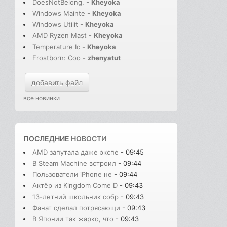
DoesNotBelong.
-
Kheyoka
Windows Mainte
-
Kheyoka
Windows Utilit
-
Kheyoka
AMD Ryzen Mast
-
Kheyoka
Temperature Ic
-
Kheyoka
Frostborn: Coo
-
zhenyatut
добавить файл
все новинки
ПОСЛЕДНИЕ
НОВОСТИ
AMD запутала даже экспе
- 09:45
В Steam Machine встроил
- 09:44
Пользователи iPhone не
- 09:44
Актёр из Kingdom Come D
- 09:43
13-летний школьник собр
- 09:43
Фанат сделал потрясающи
- 09:43
В Японии так жарко, что
- 09:43