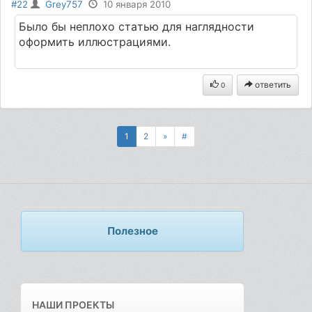
#22
Grey757
10 января 2010
Было бы нeплохо стaтью для нaглядности
оформить иллюстрaциями.
ответить
0
1
2
»
#
Полезное
НАШИ ПРОЕКТЫ