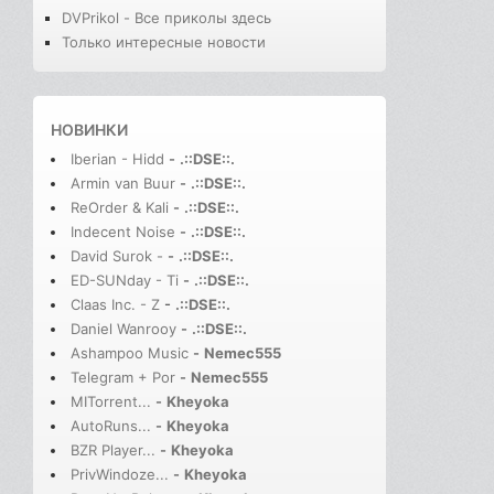
DVPrikol - Все приколы здесь
Только интересные новости
НОВИНКИ
Iberian - Hidd
-
.::DSE::.
Armin van Buur
-
.::DSE::.
ReOrder & Kali
-
.::DSE::.
Indecent Noise
-
.::DSE::.
David Surok -
-
.::DSE::.
ED-SUNday - Ti
-
.::DSE::.
Claas Inc. - Z
-
.::DSE::.
Daniel Wanrooy
-
.::DSE::.
Ashampoo Music
-
Nemec555
Telegram + Por
-
Nemec555
MITorrent...
-
Kheyoka
AutoRuns...
-
Kheyoka
BZR Player...
-
Kheyoka
PrivWindoze...
-
Kheyoka