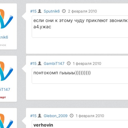
#15
Sputnik6
2 февраля 2010
если они к этому чуду приклеют звонил
а4.ужас
nik6
ичок
#15
GambiT147
1 февраля 2010
понтокомп гыыыы)))))))))
iT147
перт
#15
Glebon_2009
1 февраля 2010
verhovin