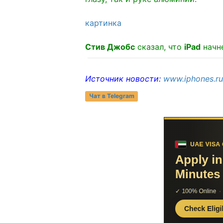
картинка
Стив Джобс
сказал, что
iPad
начне
Источник новости:
www.iphones.r
Чат в Telegram