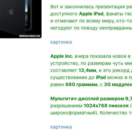
Вот и закончилась презентация р
доступного
Apple iPad
, фанаты т
и отмечают по всему миру, кто-то
негодуют по поводу неоправданны
картинка
Apple Inc.
вчера показала новое в 
устройство, по размерам чуть м
составляет
13,4мм
, и это рекорд
существовании до
iPad
можно в п
равен
680 граммам
, с
3G модуле
Мультитач-дисплей размером 9,
разрешением
1024х768 пикселя
(
широкоформатный). Количество т
картинка