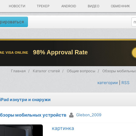
НОВОСТИ
ТРЕКЕР
ANDROID
ВИДЕО
ОБМЕННИК
рироваться
Главная
Каталог статей
Общие вопросы
Обзоры мобильных
категории
|
RSS
 iPad изнутри и снаружи
бзоры мобильных устройств
Glebon_2009
картинка