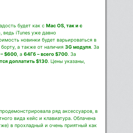
адость будет как с
Mac OS, так и с
, ведь iTunes уже давно
оимость новинки будет варьироваться в
 борту, а также от наличия
3G модуля
. За
 – $600
, а
64Гб – всего $700
. За
тся доплатить $130
. Цены указаны,
продемонстрировала ряд аксессуаров, в
тного вида кейс и клавиатура. Облачена
 уже) в прохладный и очень приятный как