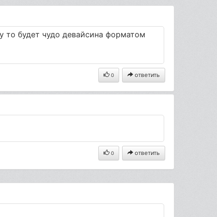
ку то будет чудо девайсина форматом
ответить
0
ответить
0