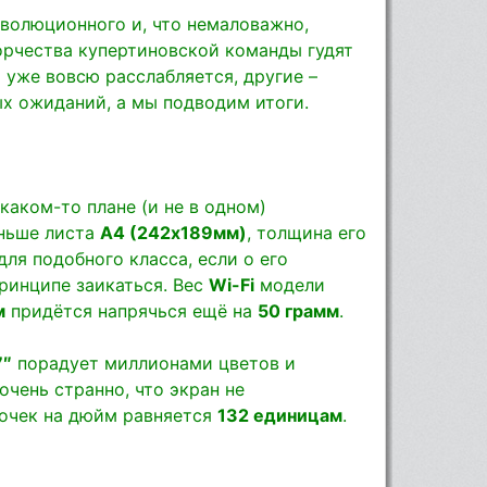
еволюционного и, что немаловажно,
ворчества купертиновской команды гудят
 уже вовсю расслабляется, другие –
х ожиданий, а мы подводим итоги.
каком-то плане (и не в одном)
еньше листа
А4 (242х189мм)
, толщина его
 для подобного класса, если о его
ринципе заикаться. Вес
Wi-Fi
модели
м
придётся напрячься ещё на
50 грамм
.
7″
порадует миллионами цветов и
очень странно, что экран не
очек на дюйм равняется
132 единицам
.