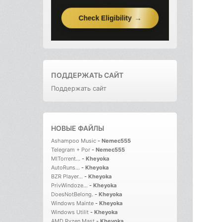
ПОДДЕРЖАТЬ САЙТ
Поддержать сайт
НОВЫЕ ФАЙЛЫ
Ashampoo Music
-
Nemec555
Telegram + Por
-
Nemec555
MITorrent...
-
Kheyoka
AutoRuns...
-
Kheyoka
BZR Player...
-
Kheyoka
PrivWindoze...
-
Kheyoka
DoesNotBelong.
-
Kheyoka
Windows Mainte
-
Kheyoka
Windows Utilit
-
Kheyoka
AMD Ryzen Mast
-
Kheyoka