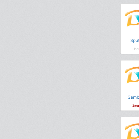
Sput
Нов
Gamb
Экс