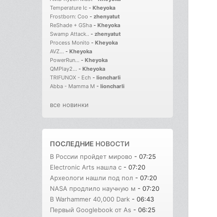
Temperature Ic
-
Kheyoka
Frostborn: Coo
-
zhenyatut
ReShade + GSha
-
Kheyoka
Swamp Attack..
-
zhenyatut
Process Monito
-
Kheyoka
AVZ...
-
Kheyoka
PowerRun...
-
Kheyoka
QMPlay2...
-
Kheyoka
TRIFUNOX - Ech
-
lioncharli
Abba - Mamma M
-
lioncharli
все новинки
ПОСЛЕДНИЕ
НОВОСТИ
В России пройдет мирово
- 07:25
Electronic Arts нашла с
- 07:20
Археологи нашли под пол
- 07:20
NASA продлило научную м
- 07:20
В Warhammer 40,000 Dark
- 06:43
Первый Googlebook от As
- 06:25