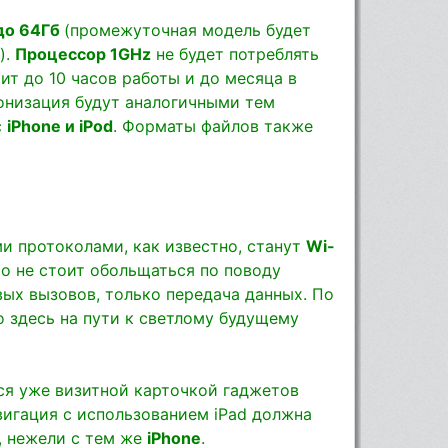
 до 64Гб
(промежуточная модель будет
).
Процессор 1GHz
не будет потреблять
ит до 10 часов работы и до месяца в
онизация будут аналогичными тем
с
iPhone и iPod
. Форматы файлов также
 протоколами, как известно, станут
Wi-
Но не стоит обольщаться по поводу
ых вызовов, только передача данных. По
о здесь на пути к светлому будущему
ся уже визитной карточкой гаджетов
авигация с использованием iPad должна
, нежели с тем же
iPhone
.