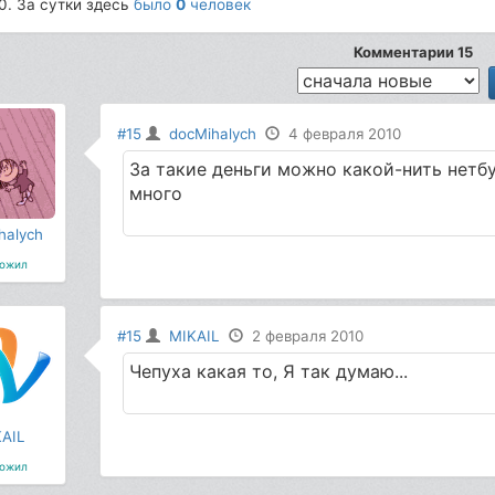
0. За сутки здесь
было
0
человек
Комментарии 15
#15
docMihalych
4 февраля 2010
За такие деньги можно какой-нить нетбу
много
halych
ожил
#15
MIKAIL
2 февраля 2010
Чепуха какая то, Я так думаю...
AIL
ожил