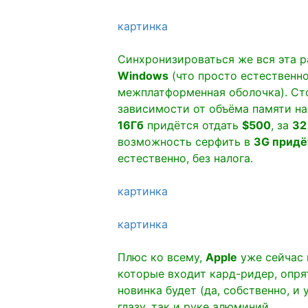
картинка
Синхронизироваться же вся эта р
Windows
(что просто естественно
межплатформенная оболочка). Ст
зависимости от объёма памяти на
16Гб
придётся отдать
$500
, за
32
возможность серфить в
3G придё
естественно, без налога.
картинка
картинка
Плюс ко всему,
Apple
уже сейчас 
которые входит кард-ридер, опря
новинка будет (да, собственно, и
глазу, так и руке алюминий.