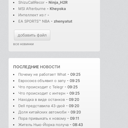
ShizuCallRecor
-
Ninja_H2R
MSI Afterburne
-
Kheyoka
Интеллект из г
-
EA SPORTS™ NBA
-
zhenyatut
добавить файл
все новинки
ПОСЛЕДНИЕ
НОВОСТИ
Почему не работает What
- 09:25
Евросоюз объявил о запу
- 09:25
Что происходит с Telegr
- 09:25
Что происходит с интерн
- 09:25
Находка в виде останков
- 09:20
Dell представила 43-дюй
- 09:20
Доля китайских автомоби
- 09:20
Пора привыкать к новому
- 09:11
Житель Нью-Йорка получа
- 08:43