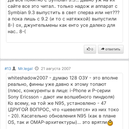
сайте все это читал.. только надож и аппарат с
Symbian 9.3 выпустить в свет сперва или нет???
а пока лишь с 9.2 (и то с натяжкой) выпустили
8-) ох, джунтельмены как енто усе далеко для
нас.. 8-(
ответить
0
#13
Mr.legal
21 августа 2007
whiteshadow2007 - думаю 128 ОЗУ - это вполне
реально, финны уже давно к этому топают
(плюс, конкуренты в лице: i-Phone и P-серии
Sony Ericsson - дают им волшебного пиндюля)
Ко всему, на той же N95, установлено - 47
(ДРУГОЙ ВОПРОС, что «шевелятся» из них токо
- 20). Касательно обновления N95 (как в плане
OS, так и OMAP-архитектуры)… это врятли