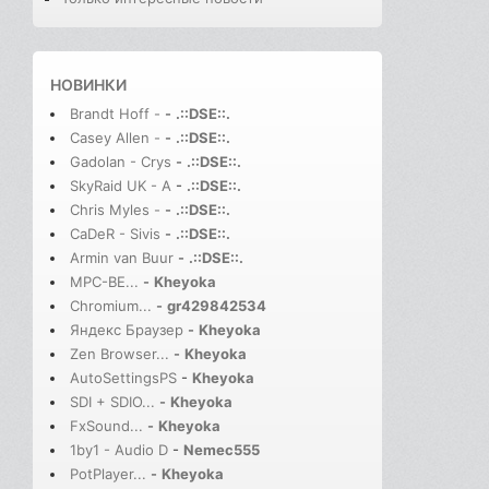
НОВИНКИ
Brandt Hoff -
-
.::DSE::.
Casey Allen -
-
.::DSE::.
Gadolan - Crys
-
.::DSE::.
SkyRaid UK - A
-
.::DSE::.
Chris Myles -
-
.::DSE::.
CaDeR - Sivis
-
.::DSE::.
Armin van Buur
-
.::DSE::.
MPC-BE...
-
Kheyoka
Chromium...
-
gr429842534
Яндекс Браузер
-
Kheyoka
Zen Browser...
-
Kheyoka
AutoSettingsPS
-
Kheyoka
SDI + SDIO...
-
Kheyoka
FxSound...
-
Kheyoka
1by1 - Audio D
-
Nemec555
PotPlayer...
-
Kheyoka