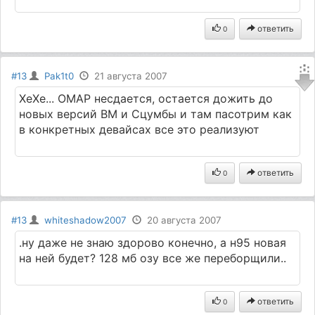
ответить
0
#13
Pak1t0
21 августа 2007
ХеХе... OMAP несдается, остается дожить до
новых версий ВМ и Сцумбы и там пасотрим как
в конкретных девайсах все это реализуют
ответить
0
#13
whiteshadow2007
20 августа 2007
.ну даже не знаю здорово конечно, а н95 новая
на ней будет? 128 мб озу все же переборщили..
ответить
0