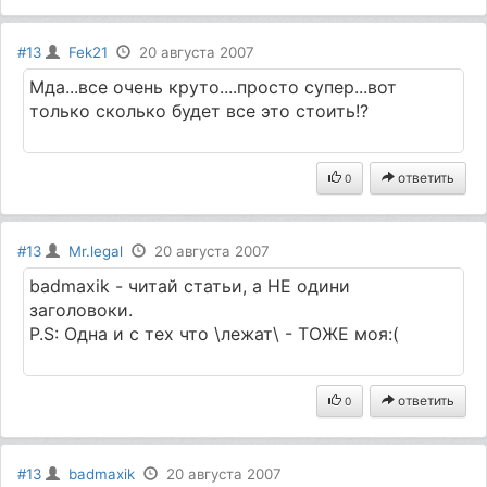
#13
Fek21
20 августа 2007
Мда...все очень круто....просто супер...вот
только сколько будет все это стоить!?
ответить
0
#13
Mr.legal
20 августа 2007
badmaxik - читай статьи, а НЕ одини
заголовоки.
P.S: Одна и с тех что \лежат\ - ТОЖЕ моя:(
ответить
0
#13
badmaxik
20 августа 2007