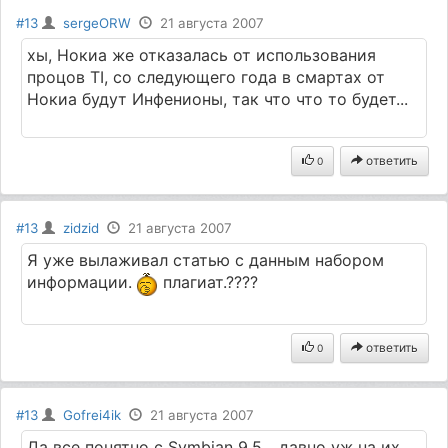
#13
sergeORW
21 августа 2007
хы, Нокиа же отказалась от использования
процов TI, со следующего года в смартах от
Нокиа будут Инфенионы, так что что то будет...
ответить
0
#13
zidzid
21 августа 2007
Я уже вылаживал статью с данным набором
информации.
плагиат.????
ответить
0
#13
Gofrei4ik
21 августа 2007
Да все понятно с Symbian 9.5... давно уж на их