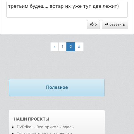
третьим будеш... афтар их уже тут две лежит)
ответить
0
«
1
2
#
Полезное
НАШИ ПРОЕКТЫ
DVPrikol - Все приколы здесь
Только интересные новости