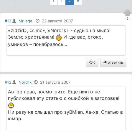
«
1
2
#
#13
Mr.legal
22 августа 2007
«zidzid», «slmc», «Nord1k» - судью на мыло!
Землю христьянам!
И где вас, стоко,
умников – понабралось…
ответить
0
#13
Nord1k
21 августа 2007
Автор прав, посмотрите. Еще никто не
публиковал эту статью с ошибкой в заголовке!
Ни разу не слышал про syBMian. Ха-ха. Статью в
юмор.