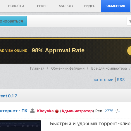
НОВОСТИ
ТРЕКЕР
ANDROID
ВИДЕО
ОБМЕННИК
рироваться
Главная
Обменник файлами
Все для компьютера
категории
|
RSS
ent 0.1.7
нтернет - ПК
Kheyoka
(
Администратор
) Реп.
2775
-
/
+
Быстрый и удобный торрент-клие