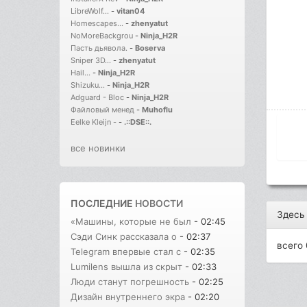
LibreWolf...
-
vitan04
Homescapes...
-
zhenyatut
NoMoreBackgrou
-
Ninja_H2R
Пасть дьявола.
-
Boserva
Sniper 3D...
-
zhenyatut
Hail...
-
Ninja_H2R
Shizuku...
-
Ninja_H2R
Adguard - Bloc
-
Ninja_H2R
Файловый менед
-
Muhoflu
Eelke Kleijn -
-
.::DSE::.
все новинки
ПОСЛЕДНИЕ
НОВОСТИ
Здесь
«Машины, которые не был
- 02:45
Сэди Синк рассказала о
- 02:37
всего 
Telegram впервые стал с
- 02:35
Lumilens вышла из скрыт
- 02:33
Люди станут погрешность
- 02:25
Дизайн внутреннего экра
- 02:20