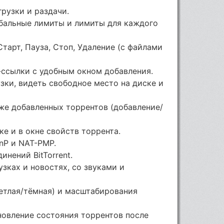
рузки и раздачи.
обальные лимиты и лимиты для каждого
тарт, Пауза, Стоп, Удаление (с файлами
t-ссылки с удобным окном добавления.
зки, видеть свободное место на диске и
же добавленных торрентов (добавление/
е и в окне свойств торрента.
nP и NAT-PMP.
нений BitTorrent.
зках и новостях, со звуками и
етлая/тёмная) и масштабирования
новление состояния торрентов после