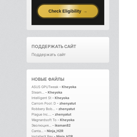
ПОДДЕРЖАТЬ САЙТ
Поддержать сайт
НОВЫЕ ФАЙЛЫ
ASUS GPUTweak
-
Kheyoka
Steam...
-
Kheyoka
Intelligent St
-
Kheyoka
Carrom Pool: D
-
zhenyatut
Robbery Bob...
-
zhenyatut
Plague Inc....
-
zhenyatut
Wagnardsoft To
-
Kheyoka
Эволюция...
-
iksman82
Canta...
-
Ninja_H2R
InstallerX Rev
-
Ninja_H2R