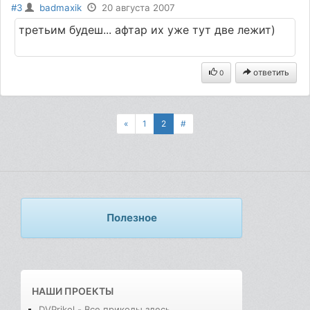
#3
badmaxik
20 августа 2007
третьим будеш... афтар их уже тут две лежит)
ответить
0
«
1
2
#
Полезное
НАШИ ПРОЕКТЫ
DVPrikol - Все приколы здесь