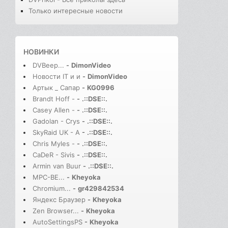
Только интересные новости
НОВИНКИ
DVBeep...
-
DimonVideo
Новости IT и и
-
DimonVideo
Артык _ Сапар
-
KG0996
Brandt Hoff -
-
.::DSE::.
Casey Allen -
-
.::DSE::.
Gadolan - Crys
-
.::DSE::.
SkyRaid UK - A
-
.::DSE::.
Chris Myles -
-
.::DSE::.
CaDeR - Sivis
-
.::DSE::.
Armin van Buur
-
.::DSE::.
MPC-BE...
-
Kheyoka
Chromium...
-
gr429842534
Яндекс Браузер
-
Kheyoka
Zen Browser...
-
Kheyoka
AutoSettingsPS
-
Kheyoka