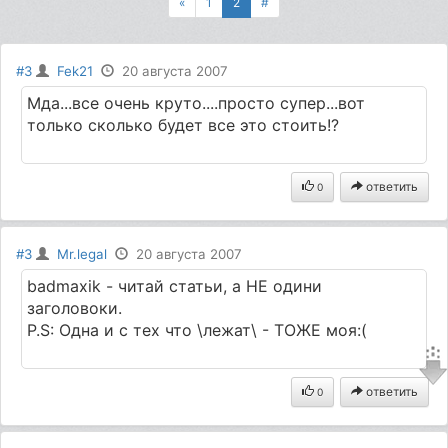
«
1
2
#
#3
Fek21
20 августа 2007
Мда...все очень круто....просто супер...вот
только сколько будет все это стоить!?
ответить
0
#3
Mr.legal
20 августа 2007
badmaxik - читай статьи, а НЕ одини
заголовоки.
P.S: Одна и с тех что \лежат\ - ТОЖЕ моя:(
ответить
0