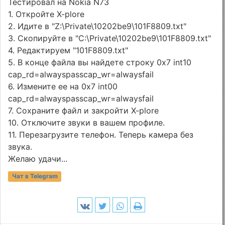
Тестировал на Nokia N73
1. Откройте X-plore
2. Идите в "Z:\Private\10202be9\101F8809.txt"
3. Скопируйте в "C:\Private\10202be9\101F8809.txt"
4. Редактируем "101F8809.txt"
5. В конце файла вы найдете строку 0x7 int10
cap_rd=alwayspasscap_wr=alwaysfail
6. Измените ее на 0x7 int00
cap_rd=alwayspasscap_wr=alwaysfail
7. Сохраните файл и закройти X-plore
10. Отключите звуки в вашем профиле.
11. Перезагрузите телефон. Теперь камера без
звука.
Желаю удачи...
Чат в Telegram