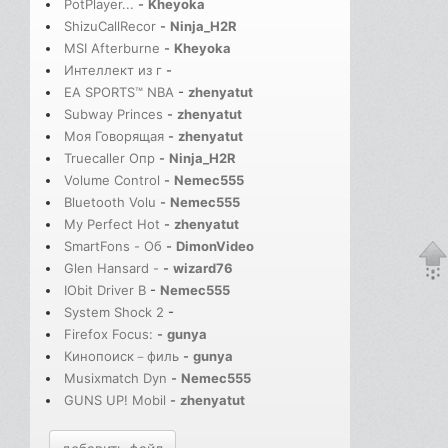
PotPlayer...
-
Kheyoka
ShizuCallRecor
-
Ninja_H2R
MSI Afterburne
-
Kheyoka
Интеллект из г
-
EA SPORTS™ NBA
-
zhenyatut
Subway Princes
-
zhenyatut
Моя Говорящая
-
zhenyatut
Truecaller Опр
-
Ninja_H2R
Volume Control
-
Nemec555
Bluetooth Volu
-
Nemec555
My Perfect Hot
-
zhenyatut
SmartFons - Об
-
DimonVideo
Glen Hansard -
-
wizard76
IObit Driver B
-
Nemec555
System Shock 2
-
Firefox Focus:
-
gunya
Кинопоиск－филь
-
gunya
Musixmatch Dyn
-
Nemec555
GUNS UP! Mobil
-
zhenyatut