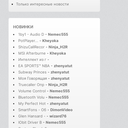
Только интересные новости
НОВИНКИ
1by1 - Audio D
-
Nemec555
PotPlayer...
-
Kheyoka
ShizuCallRecor
-
Ninja_H2R
MSI Afterburne
-
Kheyoka
Интеллект из г
-
EA SPORTS™ NBA
-
zhenyatut
Subway Princes
-
zhenyatut
Моя Говорящая
-
zhenyatut
Truecaller Опр
-
Ninja_H2R
Volume Control
-
Nemec555
Bluetooth Volu
-
Nemec555
My Perfect Hot
-
zhenyatut
SmartFons - Об
-
DimonVideo
Glen Hansard -
-
wizard76
IObit Driver B
-
Nemec555