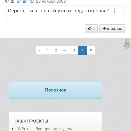
#7
Shrim
23 ноября 2008
Серёга, ты что в ней уже отредактировал? =(
ответить
0
«
1
2
--
3
4
#
Полезное
НАШИ ПРОЕКТЫ
DVPrikol - Все приколы здесь