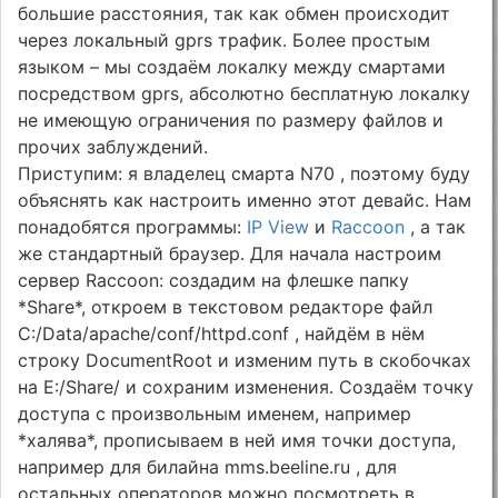
большие расстояния, так как обмен происходит
через локальный gprs трафик. Более простым
языком – мы создаём локалку между смартами
посредством gprs, абсолютно бесплатную локалку
не имеющую ограничения по размеру файлов и
прочих заблуждений.
Приступим: я владелец смарта N70 , поэтому буду
объяснять как настроить именно этот девайс. Нам
понадобятся программы:
IP View
и
Raccoon
, а так
же стандартный браузер. Для начала настроим
сервер Raccoon: создадим на флешке папку
*Share*, откроем в текстовом редакторе файл
C:/Data/apache/conf/httpd.conf , найдём в нём
строку DocumentRoot и изменим путь в скобочках
на E:/Share/ и сохраним изменения. Создаём точку
доступа с произвольным именем, например
*халява*, прописываем в ней имя точки доступа,
например для билайна mms.beeline.ru , для
остальных операторов можно посмотреть в