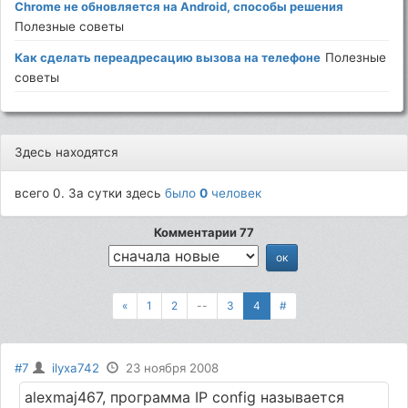
Chrome не обновляется на Android, способы решения
Полезные советы
Как сделать переадресацию вызова на телефоне
Полезные
советы
Здесь находятся
всего 0. За сутки здесь
было
0
человек
Комментарии 77
«
1
2
--
3
4
#
#7
ilyxa742
23 ноября 2008
alexmaj467, программа IP config называется