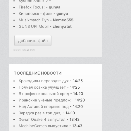
System Shock 2
-
Firefox Focus:
-
gunya
Кинопоиск－филь
-
gunya
Musixmatch Dyn
-
Nemec555
GUNS UP! Mobil
-
zhenyatut
добавить файл
все новинки
ПОСЛЕДНИЕ
НОВОСТИ
Крокодилы переводят дух
- 14:25
Прямая осанка улучшает
- 14:25
В профессиональной сред
- 14:20
Иранские учёные предлож
- 14:20
Над Астаной впервые под
- 14:20
Зарядка раз в три дня,
- 14:10
Фанат Quake 4 выпустил
- 13:43
MachineGames выпустила
- 13:43