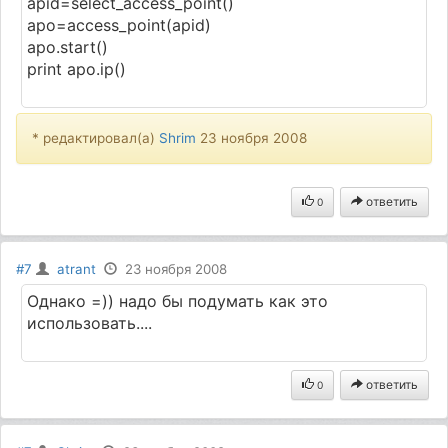
apid=select_access_point()
apo=access_point(apid)
apo.start()
print apo.ip()
* редактировал(а)
Shrim
23 ноября 2008
ответить
0
#7
atrant
23 ноября 2008
Однако =)) надо бы подумать как это
использовать....
ответить
0