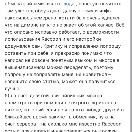
обмена файлами взял
отсюда
, советую почитать,
там уже год обсуждают данную тему и инфы
накопилось немерено, кстати был очень удивлён
что на димоне ни кто не знает об этой халяве. Всё
что описано исправно работает, о возможности
использования Raccoon и его настройки
додумался сам. Критику и исправления попрошу
оставить при себе, я прекрасно понимаю что
написал не совсем понятным языком и многое в
вышенаписанном можно переделать, поэтому
попрошу не поправлять меня, не нравиться –
напишите свою статью, может она получиться
лучше.
5) на счёт девятой оси: айпишник можно
посмотреть при помощи нехитрого скрипта на
питоне, который если не я то кто нибудь другой в
ближайшее время закинет в обменник, ну а на
счет сервера – на сколько мне известно Raccoon
есть и для девятки и настраиваться он должен