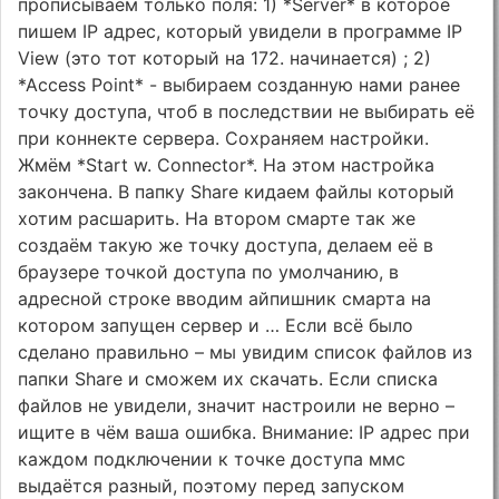
прописываем только поля: 1) *Server* в которое
пишем IP адрес, который увидели в программе IP
View (это тот который на 172. начинается) ; 2)
*Access Point* - выбираем созданную нами ранее
точку доступа, чтоб в последствии не выбирать её
при коннекте сервера. Сохраняем настройки.
Жмём *Start w. Connector*. На этом настройка
закончена. В папку Share кидаем файлы который
хотим расшарить. На втором смарте так же
создаём такую же точку доступа, делаем её в
браузере точкой доступа по умолчанию, в
адресной строке вводим айпишник смарта на
котором запущен сервер и … Если всё было
сделано правильно – мы увидим список файлов из
папки Share и сможем их скачать. Если списка
файлов не увидели, значит настроили не верно –
ищите в чём ваша ошибка. Внимание: IP адрес при
каждом подключении к точке доступа ммс
выдаётся разный, поэтому перед запуском