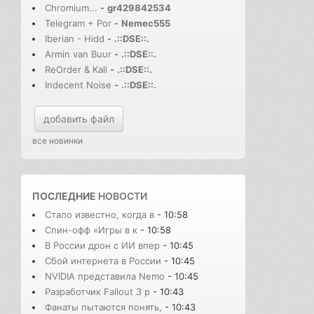
Chromium...
-
gr429842534
Telegram + Por
-
Nemec555
Iberian - Hidd
-
.::DSE::.
Armin van Buur
-
.::DSE::.
ReOrder & Kali
-
.::DSE::.
Indecent Noise
-
.::DSE::.
добавить файл
все новинки
ПОСЛЕДНИЕ
НОВОСТИ
Стало известно, когда в
- 10:58
Спин-офф «Игры в к
- 10:58
В России дрон с ИИ впер
- 10:45
Сбой интернета в России
- 10:45
NVIDIA представила Nemo
- 10:45
Разработчик Fallout 3 р
- 10:43
Фанаты пытаются понять,
- 10:43