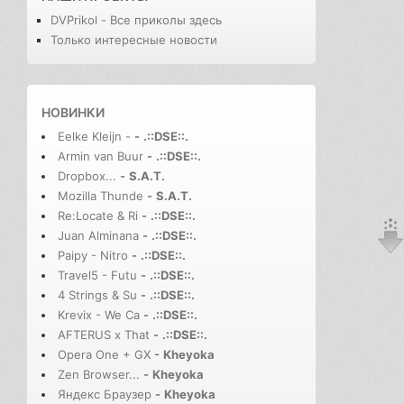
DVPrikol - Все приколы здесь
Только интересные новости
НОВИНКИ
Eelke Kleijn -
-
.::DSE::.
Armin van Buur
-
.::DSE::.
Dropbox...
-
S.A.T.
Mozilla Thunde
-
S.A.T.
Re:Locate & Ri
-
.::DSE::.
Juan Alminana
-
.::DSE::.
Paipy - Nitro
-
.::DSE::.
Travel5 - Futu
-
.::DSE::.
4 Strings & Su
-
.::DSE::.
Krevix - We Ca
-
.::DSE::.
AFTERUS x That
-
.::DSE::.
Opera One + GX
-
Kheyoka
Zen Browser...
-
Kheyoka
Яндекс Браузер
-
Kheyoka