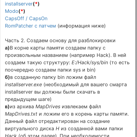
installserver
(
*
)
Modo
(
*
)
CapsOff / CapsOn
RomPatcher с патчем
(информация ниже)
Часть 2. Создаем основу для разблокировки
а)
В корне карты памяти создаем папку с
произвольным названием (например Hack). В ней
создаем такую структуру:
E:/Hack/sys/bin
(то есть
поочередно создаем папки sys и bin)
б)
в созданную папку bin ложим файл
installserver.exe
(необходимый для вашего смарта
installserver вы должны были скачать в
предыдущем шаге)
в)
из архива
MapDrives
извлекаем файл
MapDrives.txt
и ложим его в корень карты памяти.
Данный файл отредактирован на создание
виртуального диска
H
из созданной вами папки
Hack
(об этом далее). При необходимости