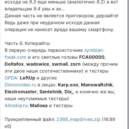
исхода на
9.3
еще меньше (аналогично
9.2
) а вот
владельцам
9.4
увы и ах...
Данная часть не является приговором, дерзайте!
Ведь даже при неудачном исходе данная
операция не нанесет вреда вашему смартфону.
Часть 6. Копирайты
В первую очередь первоисточник
symbian-
freak.com
и его светлые головы
FCA00000
,
Deltafox
,
wadowice
,
swmail
,
zorn
(между прочим
эти двое наши соотечественники) и тестеры
OPDA
:
LeftUp
и другие
Dimonvideo.ru
в лицах:
Karp.exe
,
ManowaRchik
,
Electromaster
,
Santehnik
,
Dix_
и конечно же вы,
наши неутомимые тестеры!
Allnokia.ru
:
Мабэка
и тестеры
Прикрепленный файл:
2368_mapdrives.zip
(16.89
кб)