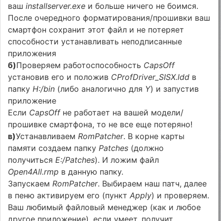
ваш
installserver.exe
и больше ничего не боимся.
После очередного форматирования/прошивки ваш
смартфон сохранит этот файл и не потеряет
способности устанавливать неподписанные
приложения
б)
Проверяем работоспособность
CapsOff
установив его и положив
CProfDriver_SISX.ldd
в
папку
H:/bin
(либо аналогично для
Y
) и запустив
приложение
Если
CapsOff
не работает на вашей модели/
прошивке смартфона, то не все еще потеряно!
в)
Устанавливаем
RomPatcher
. В корне карты
памяти создаем папку
Patches
(должно
получиться
E:/Patches
). И ложим файл
Open4All.rmp
в данную папку.
Запускаем
RomPatcher
. Выбираем наш патч, далее
в пеню активируем его (пункт
Apply
) и проверяем.
Ваш любимый файловый менеджер (как и любое
другое приложение), если умеет, получит