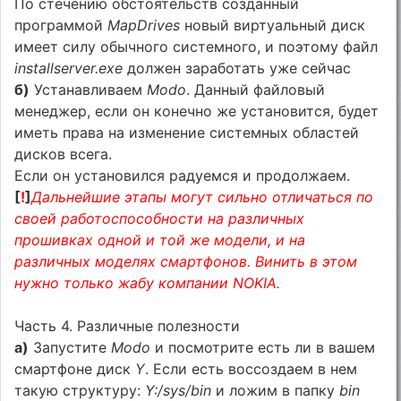
По стечению обстоятельств созданный
программой
MapDrives
новый виртуальный диск
имеет силу обычного системного, и поэтому файл
installserver.exe
должен заработать уже сейчас
б)
Устанавливаем
Modo
. Данный файловый
менеджер, если он конечно же установится, будет
иметь права на изменение системных областей
дисков всега.
Если он установился радуемся и продолжаем.
[
!
]
Дальнейшие этапы могут сильно отличаться по
своей работоспособности на различных
прошивках одной и той же модели, и на
различных моделях смартфонов. Винить в этом
нужно только жабу компании NOKIA.
Часть 4. Различные полезности
а)
Запустите
Modo
и посмотрите есть ли в вашем
смартфоне диск
Y
. Если есть воссоздаем в нем
такую структуру:
Y:/sys/bin
и ложим в папку
bin