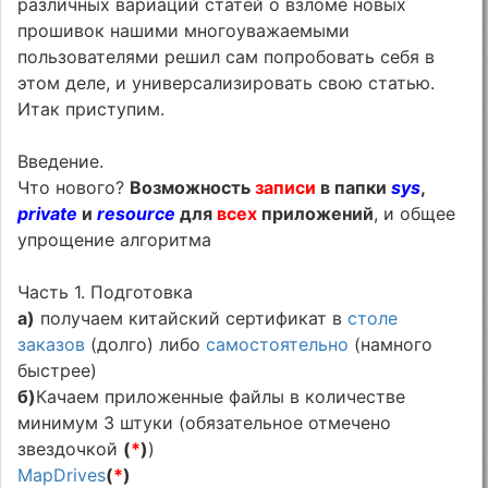
различных вариаций статей о взломе новых
прошивок нашими многоуважаемыми
пользователями решил сам попробовать себя в
этом деле, и универсализировать свою статью.
Итак приступим.
Введение.
Что нового?
Возможность
записи
в папки
sys
,
private
и
resource
для
всех
приложений
, и общее
упрощение алгоритма
Часть 1. Подготовка
a)
получаем китайский сертификат в
столе
заказов
(долго) либо
самостоятельно
(намного
быстрее)
б)
Качаем приложенные файлы в количестве
минимум 3 штуки (обязательное отмечено
звездочкой
(
*
)
)
MapDrives
(
*
)