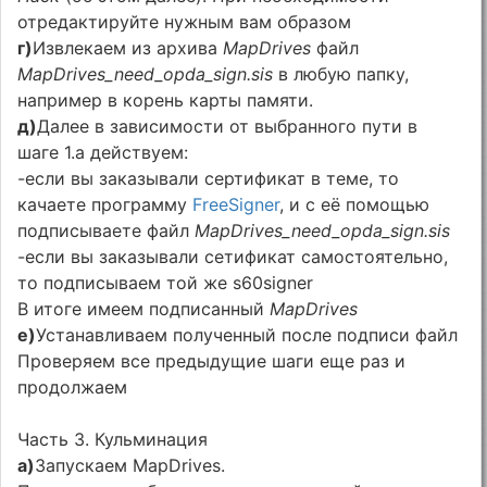
отредактируйте нужным вам образом
г)
Извлекаем из архива
MapDrives
файл
MapDrives_need_opda_sign.sis
в любую папку,
например в корень карты памяти.
д)
Далее в зависимости от выбранного пути в
шаге 1.а действуем:
-если вы заказывали сертификат в теме, то
качаете программу
FreeSigner
, и с её помощью
подписываете файл
MapDrives_need_opda_sign.sis
-если вы заказывали сетификат самостоятельно,
то подписываем той же s60signer
В итоге имеем подписанный
MapDrives
е)
Устанавливаем полученный после подписи файл
Проверяем все предыдущие шаги еще раз и
продолжаем
Часть 3. Кульминация
а)
Запускаем MapDrives.