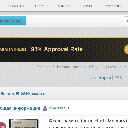
НОВОСТИ
ТРЕКЕР
ANDROID
ВИДЕО
ОБМЕННИК
рироваться
Главная
Каталог статей
Общая информация
категории
|
RSS
аботает FLASH-память
бщая информация
operator101
Флеш-память (англ. Flash-Memory
полупроводниковой энергонезави