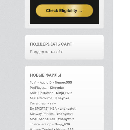
ПОДДЕРЖАТЬ САЙТ
Поддержать сайт
НОВЫЕ ФАЙЛЫ
1by1 - Audio D
-
Nemec555
PotPlayer...
-
Kheyoka
ShizuCallRecor
-
Ninja_H2R
MSI Afterburne
-
Kheyoka
Интеллект из г
-
EA SPORTS™ NBA
-
zhenyatut
Subway Princes
-
zhenyatut
Моя Говорящая
-
zhenyatut
Truecaller Опр
-
Ninja_H2R
Volume Control
-
Nemec555