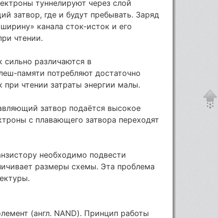
лектроны туннелируют через слой
й затвор, где и будут пребывать. Заряд
ширину» канала сток-исток и его
при чтении.
к сильно различаются в
флеш-памяти потребляют достаточно
к при чтении затраты энергии малы.
авляющий затвор подаётся высокое
ктроны с плавающего затвора переходят
анзистору необходимо подвести
личивает размеры схемы. Эта проблема
ектуры.
лемент (англ. NAND). Принцип работы