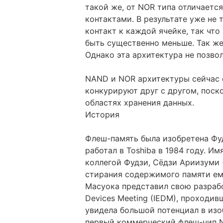
такой же, от NOR типа отличаетс
контактами. В результате уже не
контакт к каждой ячейке, так чт
быть существенно меньше. Так же
Однако эта архитектура не позво
NAND и NOR архитектуры сейчас 
конкурируют друг с другом, поск
областях хранения данных.
История
Флеш-память была изобретена Фудз
работал в Toshiba в 1984 году. И
коллегой Фудзи, Сёдзи Ариизуми (S
стирания содержимого памяти ему
Масуока представил свою разработк
Devices Meeting (IEDM), проходив
увидела большой потенциал в изо
первый коммерческий флеш-чип 