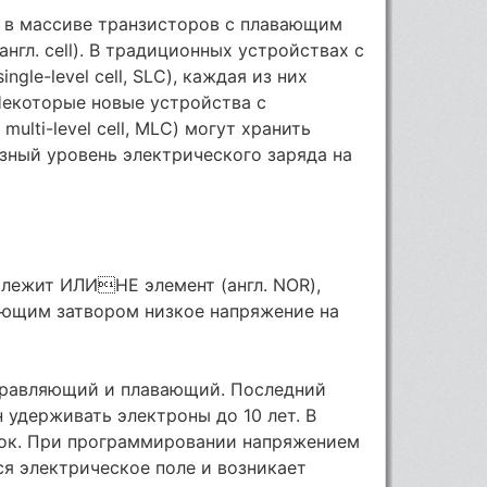
 в массиве транзисторов с плавающим
нгл. cell). В традиционных устройствах с
gle-level cell, SLC), каждая из них
Некоторые новые устройства с
ulti-level cell, MLC) могут хранить
азный уровень электрического заряда на
 лежит ИЛИНЕ элемент (англ. NOR),
вающим затвором низкое напряжение на
управляющий и плавающий. Последний
 удерживать электроны до 10 лет. В
ток. При программировании напряжением
я электрическое поле и возникает