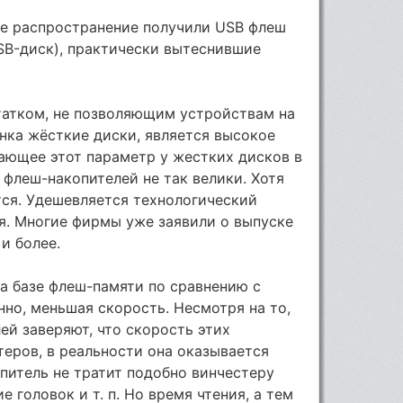
ое распространение получили USB флеш
SB-диск), практически вытеснившие
татком, не позволяющим устройствам на
нка жёсткие диски, является высокое
ающее этот параметр у жестких дисков в
ы флеш-накопителей не так велики. Хотя
тся. Удешевляется технологический
я. Многие фирмы уже заявили о выпуске
и более.
а базе флеш-памяти по сравнению с
но, меньшая скорость. Несмотря на то,
ей заверяют, что скорость этих
еров, в реальности она оказывается
питель не тратит подобно винчестеру
 головок и т. п. Но время чтения, а тем