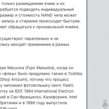
я только размещением ячеек и их
 требуется подводить индивидуальный
о размер и стоимость NAND чипа может
 запись и стирание происходит быстрее.
ляет обращаться к произвольной ячейке.
существуют параллельно и не
ольку находят применение в разных
и Масуока (Fujio Masuoka), когда он
мя «флеш» было придумано также в Toshiba
hoji Ariizumi), потому что процесс
 напомнил фотовспышку (англ. flash).
у на IEEE 1984 International Electron
шей в Сан-Франциско, Калифорния. Intel
бретении и в 1988 году выпустила
NOR-типа.