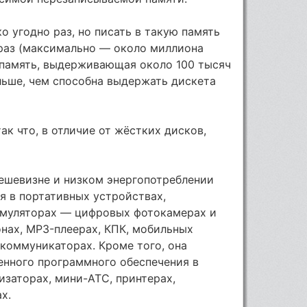
о угодно раз, но писать в такую память
раз (максимально — около миллиона
-память, выдерживающая около 100 тысяч
льше, чем способна выдержать дискета
к что, в отличие от жёстких дисков,
дешевизне и низком энергопотреблении
я в портативных устройствах,
умуляторах — цифровых фотокамерах и
нах, MP3-плеерах, КПК, мобильных
 коммуникаторах. Кроме того, она
енного программного обеспечения в
заторах, мини-АТС, принтерах,
х.