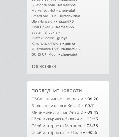
Bluetooth Volu
-
Nemec555
My Perfect Hot
-
zhenyatut
SmartFons - Об
-
DimonVideo
Glen Hansard -
-
wizard76
IObit Driver B
-
Nemec555
System Shock 2
-
Firefox Focus:
-
gunya
Кинопоиск－филь
-
gunya
Musixmatch Dyn
-
Nemec555
GUNS UP! Mobil
-
zhenyatut
все новинки
ПОСЛЕДНИЕ
НОВОСТИ
OSCAL начинает продажи
- 09:20
Больше никакого Китая?
- 09:11
Минималистичная Arise D
- 08:43
Сбой интернета билайн с
- 08:25
Сбой интернета Мегафон
- 08:25
Сбой интернета T2 (Теле
- 08:25