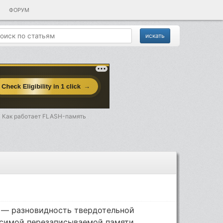
ФОРУМ
Как работает FLASH-память
) — разновидность твердотельной
симой перезаписываемой памяти.