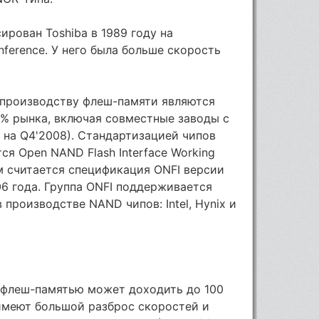
рован Toshiba в 1989 году на
 Conference. У него была больше скорость
 производству флеш-памяти являются
19% рынка, включая совместные заводы с
ly на Q4'2008). Стандартизацией чипов
я Open NAND Flash Interface Working
м считается спецификация ONFI версии
06 года. Группа ONFI поддерживается
 производстве NAND чипов: Intel, Hynix и
 флеш-памятью может доходить до 100
имеют большой разброс скоростей и