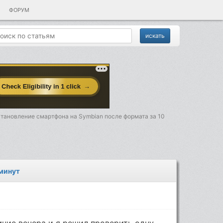
ФОРУМ
тановление смартфона на Symbian после формата за 10
 минут
мние вечера и я решил проверить одну