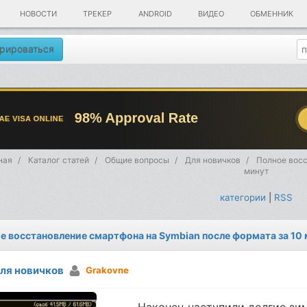
НОВОСТИ
ТРЕКЕР
ANDROID
ВИДЕО
ОБМЕННИК
рироваться
ная
Каталог статей
Общие вопросы
Для новичков
Полное восс
минут
категории
|
RSS
е восстановление смартфона на Symbian после формата за 10
ля новичков
Grakovne
Наконец наступили долгие зи