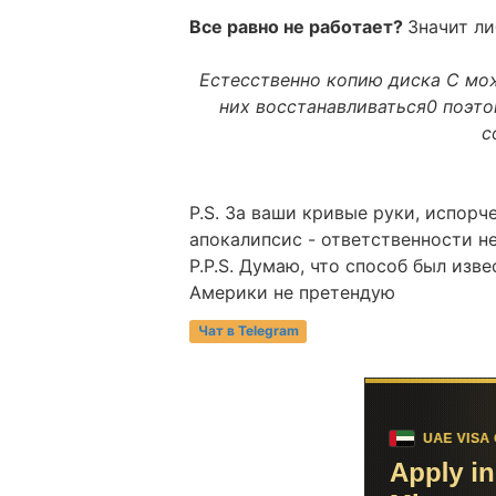
Все равно не работает?
Значит л
Естесственно копию диска C мож
них восстанавливаться0 поэто
с
P.S. За ваши кривые руки, испор
апокалипсис - ответственности н
P.P.S. Думаю, что способ был изв
Америки не претендую
Чат в Telegram