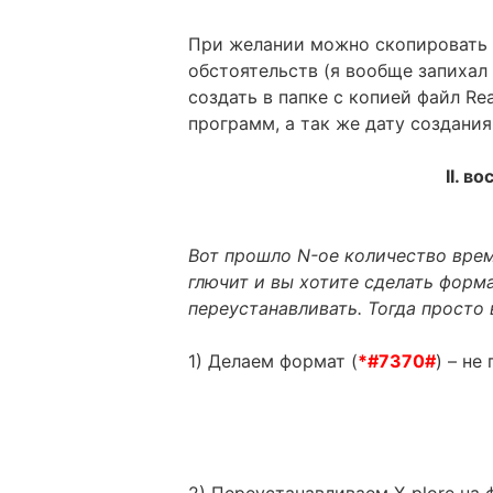
При желании можно скопировать 
обстоятельств (я вообще запихал 
создать в папке с копией файл R
программ, а так же дату создания
II. в
Вот прошло N-ое количество врем
глючит и вы хотите сделать формат
переустанавливать. Тогда просто
1) Делаем формат (
*#7370#
) – не
2) Переустанавливаем X-plore на 