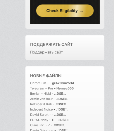
ПОДДЕРЖАТЬ САЙТ
Поддержать сайт
НОВЫЕ ФАЙЛЫ
Chromium...
-
gr429842534
Telegram + Por
-
Nemec555
Iberian - Hidd
-
.::DSE::.
Armin van Buur
-
.::DSE::.
ReOrder & Kali
-
.::DSE::.
Indecent Noise
-
.::DSE::.
David Surok -
-
.::DSE::.
ED-SUNday - Ti
-
.::DSE::.
Claas Inc. - Z
-
.::DSE::.
Daniel Wanrooy
-
.::DSE::.