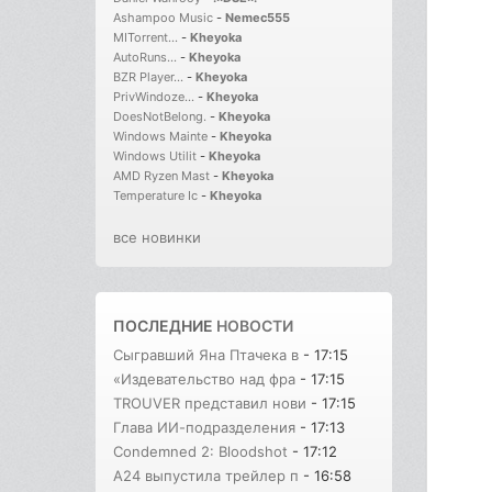
Ashampoo Music
-
Nemec555
MITorrent...
-
Kheyoka
AutoRuns...
-
Kheyoka
BZR Player...
-
Kheyoka
PrivWindoze...
-
Kheyoka
DoesNotBelong.
-
Kheyoka
Windows Mainte
-
Kheyoka
Windows Utilit
-
Kheyoka
AMD Ryzen Mast
-
Kheyoka
Temperature Ic
-
Kheyoka
все новинки
ПОСЛЕДНИЕ
НОВОСТИ
Сыгравший Яна Птачека в
- 17:15
«Издевательство над фра
- 17:15
TROUVER представил нови
- 17:15
Глава ИИ-подразделения
- 17:13
Condemned 2: Bloodshot
- 17:12
A24 выпустила трейлер п
- 16:58