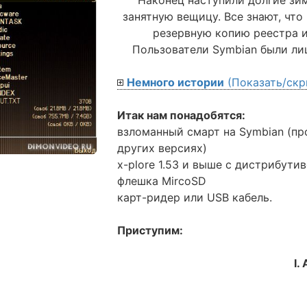
занятную вещицу. Все знают, чт
резервную копию реестра и
Пользователи Symbian были л
Немного истории
(Показать/скр
Итак нам понадобятся:
взломанный смарт на Symbian (пр
других версиях)
x-plore 1.53 и выше с дистрибутив
флешка MircoSD
карт-ридер или USB кабель.
Приступим:
I.