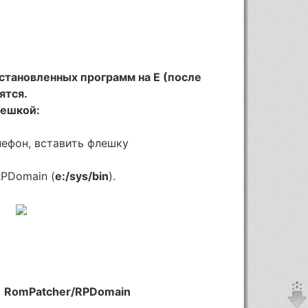
становленных программ на E (после
ятся.
лешкой:
лефон, вставить флешку
RPDomain (
e:/sys/bin
).
ь
RomPatcher/RPDomain