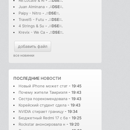
Re:Locate & Ri
-
.::DSE::.
Juan Alminana
-
.::DSE::.
Paipy - Nitro
-
.::DSE::.
Travel5 - Futu
-
.::DSE::.
4 Strings & Su
-
.::DSE::.
Krevix - We Ca
-
.::DSE::.
добавить файл
все новинки
ПОСЛЕДНИЕ
НОВОСТИ
Новый iPhone может стат
- 19:45
Почему жители Тамриэля
- 19:43
Сестра порекомендовала
- 19:43
Корейский студент сдела
- 19:43
NVIDIA стирает границу
- 19:34
Бюджетный Redmi 17 с ба
- 19:25
Rockstar анонсировала н
- 19:20