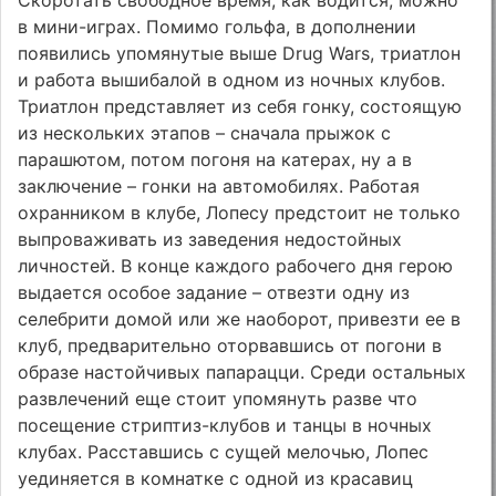
Скоротать свободное время, как водится, можно
в мини-играх. Помимо гольфа, в дополнении
появились упомянутые выше Drug Wars, триатлон
и работа вышибалой в одном из ночных клубов.
Триатлон представляет из себя гонку, состоящую
из нескольких этапов – сначала прыжок с
парашютом, потом погоня на катерах, ну а в
заключение – гонки на автомобилях. Работая
охранником в клубе, Лопесу предстоит не только
выпроваживать из заведения недостойных
личностей. В конце каждого рабочего дня герою
выдается особое задание – отвезти одну из
селебрити домой или же наоборот, привезти ее в
клуб, предварительно оторвавшись от погони в
образе настойчивых папарацци. Среди остальных
развлечений еще стоит упомянуть разве что
посещение стриптиз-клубов и танцы в ночных
клубах. Расставшись с сущей мелочью, Лопес
уединяется в комнатке с одной из красавиц