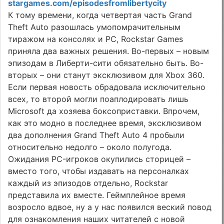
stargames.com/episodesfromlibertycity
К тому времени, когда четвертая часть Grand
Theft Auto разошлась умопомрачительным
тиражом на консолях и PC, Rockstar Games
приняла два важных решения. Во-первых – новым
эпизодам в Либерти-сити обязательно быть. Во-
вторых – они станут эксклюзивом для Xbox 360.
Если первая новость обрадовала исключительно
всех, то второй могли поаплодировать лишь
Microsoft да хозяева боксоприставки. Впрочем,
как это модно в последнее время, эксклюзивом
два дополнения Grand Theft Auto 4 пробыли
относительно недолго – около полугода.
Ожидания PC-игроков окупились сторицей –
вместо того, чтобы издавать на персоналках
каждый из эпизодов отдельно, Rockstar
представила их вместе. Геймплейное время
возросло вдвое, ну а у нас появился веский повод
для ознакомления наших читателей с новой