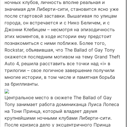
ночных клубов, личность вполне реальная и
значимая для Либерти-сити, становится ясно уже
после стартовой заставки. Вышагивая по улицам
города, он встречается и с Нико Беличем, и с
Джонни Клебицем – несмотря на эпизодичность
этих моментов, в ходе истории ему предстоит
познакомиться с ними поближе. Более того,
Rockstar, объявившая, что The Ballad of Gay Tony
окажется последним мотивом на тему Grand Theft
Auto 4, решила расставить все точки над «i» в
трилогии – свое логичное завершение получили
многие истории, в том числе и памятная борьба
за бриллианты.
Центральное место в сюжете The Ballad of Gay
Tony занимает работа доминиканца Луиса Лопеса
на Тони Принца, который владеет двумя
крупнейшими ночными клубами Либерти-сити.
После кризиса дело у эксцентричного Принца