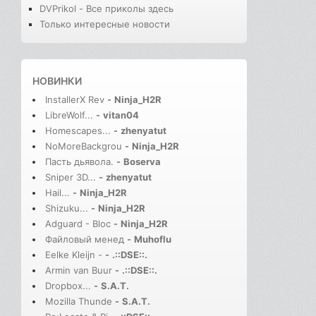
DVPrikol - Все приколы здесь
Только интересные новости
НОВИНКИ
InstallerX Rev
-
Ninja_H2R
LibreWolf...
-
vitan04
Homescapes...
-
zhenyatut
NoMoreBackgrou
-
Ninja_H2R
Пасть дьявола.
-
Boserva
Sniper 3D...
-
zhenyatut
Hail...
-
Ninja_H2R
Shizuku...
-
Ninja_H2R
Adguard - Bloc
-
Ninja_H2R
Файловый менед
-
Muhoflu
Eelke Kleijn -
-
.::DSE::.
Armin van Buur
-
.::DSE::.
Dropbox...
-
S.A.T.
Mozilla Thunde
-
S.A.T.