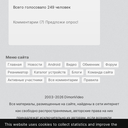
Всего голосовало 249 человек
Комментарии (7)
Предложи опрос!
Меню сайта
Главная
Новости
Android
Видео
Обменник
Форум
Реаниматор
Каталог устройств
Блоги
Команда сайта
Активные участники
Все комментарии
Правила
2003-2026 DimonVideo
Все материалы, размещенные на сайте, найдены в сети интернет
как свободно распространяемые, авторские права на них
принадлежат исключительно их авторам, если возникли
This website uses cookies to collect statistics and improve the
претензии - пишите на admin@dimonvideo.ru