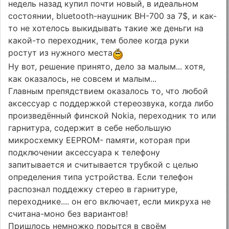
недель назад купил почти новый, в идеальном
состоянии, bluetooth-наушник BH-700 за 7$, и как-
то не хотелось выкидывать такие же деньги на
какой-то переходник, тем более когда руки
ростут из нужного места
Ну вот, решение принято, дело за малым... хотя,
как оказалось, не совсем и малым...
Главным препядствием оказалось то, что любой
аксессуар с поддержкой стереозвука, когда либо
произведённый финской Nokia, переходник то или
гарнитура, содержит в себе небольшую
микросхемку EEPROM- памяти, которая при
подключении аксессуара к телефону
запитывается и считывается трубкой с целью
определения типа устройства. Если телефон
распознал поддежку стерео в гарнитуре,
переходнике.... он его включает, если микруха не
считана-моно без вариантов!
Пришлось немножко порытся в своём