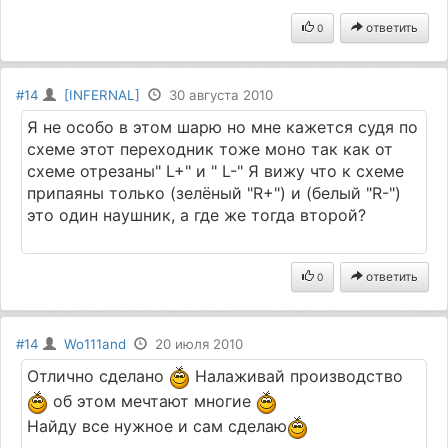
ответить
0
#14
[INFERNAL]
30 августа 2010
Я не особо в этом шарю но мне кажется судя по
схеме этот переходник тоже моно так как от
схеме отрезаны" L+" и " L-" Я вижу что к схеме
припаяны только (зелёный "R+") и (белый "R-")
это один наушник, а где же тогда второй?
ответить
0
#14
Wo111and
20 июля 2010
Отлично сделано
Налаживай производство
об этом мечтают многие
Найду все нужное и сам сделаю