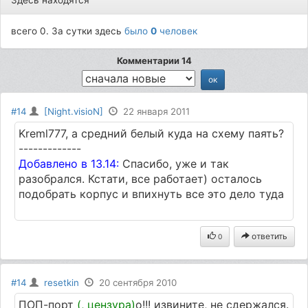
всего 0. За сутки здесь
было
0
человек
Комментарии 14
#14
[Night.visioN]
22 января 2011
Kreml777, а средний белый куда на схему паять?
-------------
Добавлено в 13.14:
Спасибо, уже и так
разобрался. Кстати, все работает) осталось
подобрать корпус и впихнуть все это дело туда
ответить
0
#14
resetkin
20 сентября 2010
ПОП-порт
(, цензура)
о!!! извините, не сдержался.