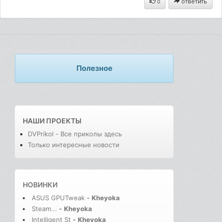
ответить
0
Полезное
НАШИ ПРОЕКТЫ
DVPrikol - Все приколы здесь
Только интересные новости
НОВИНКИ
ASUS GPUTweak
-
Kheyoka
Steam...
-
Kheyoka
Intelligent St
-
Kheyoka