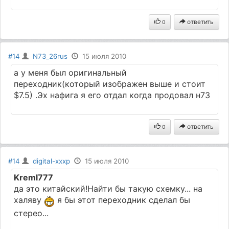
ответить
0
#14
N73_26rus
15 июля 2010
а у меня был оригинальный
переходник(который изображен выше и стоит
$7.5) .Эх нафига я его отдал когда продовал н73
ответить
0
#14
digital-xxxp
15 июля 2010
Kreml777
да это китайский!Найти бы такую схемку... на
халяву
я бы этот переходник сделал бы
стерео...