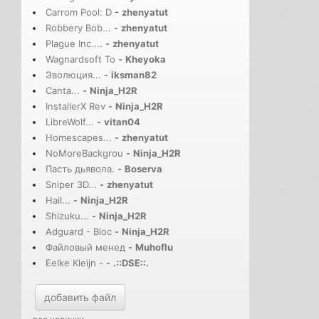
Carrom Pool: D
-
zhenyatut
Robbery Bob...
-
zhenyatut
Plague Inc....
-
zhenyatut
Wagnardsoft To
-
Kheyoka
Эволюция...
-
iksman82
Canta...
-
Ninja_H2R
InstallerX Rev
-
Ninja_H2R
LibreWolf...
-
vitan04
Homescapes...
-
zhenyatut
NoMoreBackgrou
-
Ninja_H2R
Пасть дьявола.
-
Boserva
Sniper 3D...
-
zhenyatut
Hail...
-
Ninja_H2R
Shizuku...
-
Ninja_H2R
Adguard - Bloc
-
Ninja_H2R
Файловый менед
-
Muhoflu
Eelke Kleijn -
-
.::DSE::.
добавить файл