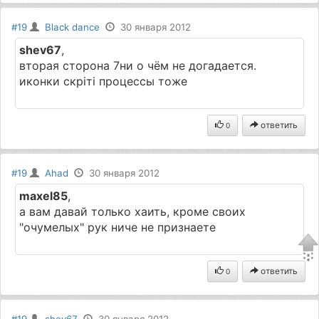
#19
Black dance
30 января 2012
shev67
,
вторая сторона 7ни о чём не догадается.
иконки скріті процессы тоже
ответить
0
#19
Ahad
30 января 2012
maxel85
,
а вам давай только хаить, кроме своих
"очумелых" рук ниче не признаете
ответить
0
#19
shev67
30 января 2012