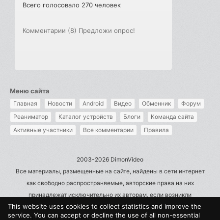
Всего голосовало 270 человек
Комментарии (8)
Предложи опрос!
Меню сайта
Главная
Новости
Android
Видео
Обменник
Форум
Реаниматор
Каталог устройств
Блоги
Команда сайта
Активные участники
Все комментарии
Правила
2003-2026 DimonVideo
Все материалы, размещенные на сайте, найдены в сети интернет
как свободно распространяемые, авторские права на них
принадлежат исключительно их авторам, если возникли
This website uses cookies to collect statistics and improve the
претензии - пишите на admin@dimonvideo.ru
service. You can accept or decline the use of all non-essential
Политика в отношении обработки персональных данных