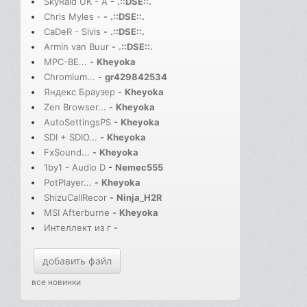
SkyRaid UK - A
-
.::DSE::.
Chris Myles -
-
.::DSE::.
CaDeR - Sivis
-
.::DSE::.
Armin van Buur
-
.::DSE::.
MPC-BE...
-
Kheyoka
Chromium...
-
gr429842534
Яндекс Браузер
-
Kheyoka
Zen Browser...
-
Kheyoka
AutoSettingsPS
-
Kheyoka
SDI + SDIO...
-
Kheyoka
FxSound...
-
Kheyoka
1by1 - Audio D
-
Nemec555
PotPlayer...
-
Kheyoka
ShizuCallRecor
-
Ninja_H2R
MSI Afterburne
-
Kheyoka
Интеллект из г
-
добавить файл
все новинки