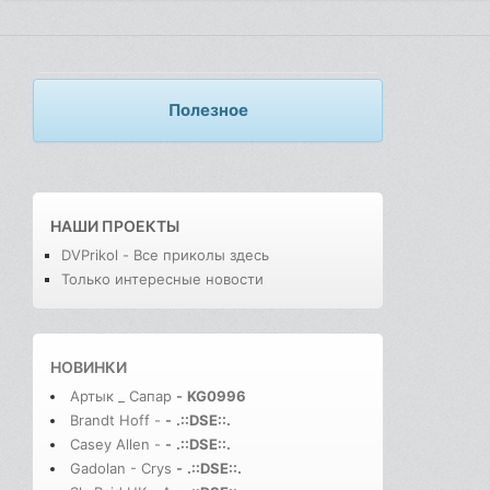
Полезное
НАШИ ПРОЕКТЫ
DVPrikol - Все приколы здесь
Только интересные новости
НОВИНКИ
Артык _ Сапар
-
KG0996
Brandt Hoff -
-
.::DSE::.
Casey Allen -
-
.::DSE::.
Gadolan - Crys
-
.::DSE::.