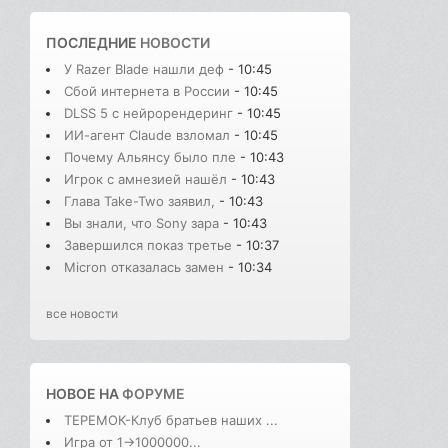
ПОСЛЕДНИЕ
НОВОСТИ
У Razer Blade нашли деф
- 10:45
Сбой интернета в России
- 10:45
DLSS 5 с нейрорендеринг
- 10:45
ИИ-агент Claude взломал
- 10:45
Почему Альянсу было пле
- 10:43
Игрок с амнезией нашёл
- 10:43
Глава Take-Two заявил,
- 10:43
Вы знали, что Sony зара
- 10:43
Завершился показ третье
- 10:37
Micron отказалась замен
- 10:34
все новости
НОВОЕ НА
ФОРУМЕ
ТЕРЕМОК-Клуб братьев наших ...
Игра от 1->1000000...