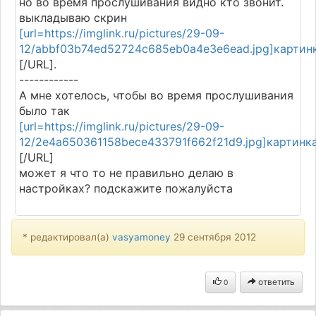
но во время прослушивания видно кто звонит.
выкладываю скрин
[url=https://imglink.ru/pictures/29-09-
12/abbf03b74ed52724c685eb0a4e3e6ead.jpg]картин
[/URL].
------------
А мне хотелось, чтобы во время прослушивания
было так
[url=https://imglink.ru/pictures/29-09-
12/2e4a650361158bece433791f662f21d9.jpg]картинк
[/URL]
может я что то не правильно делаю в
настройках? подскажите пожалуйста
* редактировал(а)
vasyamoney
29 сентября 2012
ответить
0