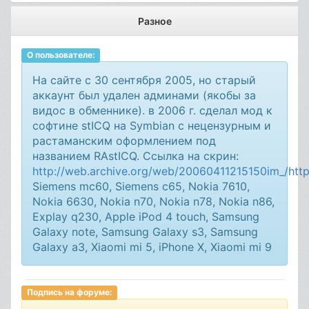
Разное
О пользователе:
На сайте с 30 сентября 2005, но старый
аккаунт был удален админами (якобы за
видос в обменнике). в 2006 г. cделал мод к
софтине stICQ на Symbian с нецензурным и
растаманским оформлением под
названием RAstICQ. Ссылка на скрин:
http://web.archive.org/web/20060411215150im_/http
Siemens mc60, Siemens c65, Nokia 7610,
Nokia 6630, Nokia n70, Nokia n78, Nokia n86,
Explay q230, Apple iPod 4 touch, Samsung
Galaxy note, Samsung Galaxy s3, Samsung
Galaxy a3, Xiaomi mi 5, iPhone X, Xiaomi mi 9
Подпись на форуме: