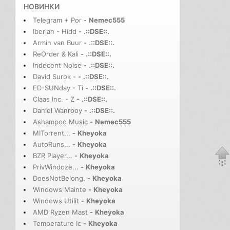
НОВИНКИ
Telegram + Por
-
Nemec555
Iberian - Hidd
-
.::DSE::.
Armin van Buur
-
.::DSE::.
ReOrder & Kali
-
.::DSE::.
Indecent Noise
-
.::DSE::.
David Surok -
-
.::DSE::.
ED-SUNday - Ti
-
.::DSE::.
Claas Inc. - Z
-
.::DSE::.
Daniel Wanrooy
-
.::DSE::.
Ashampoo Music
-
Nemec555
MITorrent...
-
Kheyoka
AutoRuns...
-
Kheyoka
BZR Player...
-
Kheyoka
PrivWindoze...
-
Kheyoka
DoesNotBelong.
-
Kheyoka
Windows Mainte
-
Kheyoka
Windows Utilit
-
Kheyoka
AMD Ryzen Mast
-
Kheyoka
Temperature Ic
-
Kheyoka