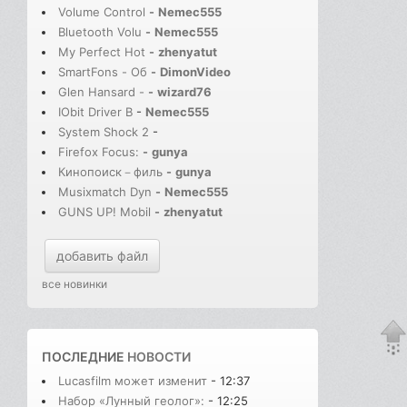
Volume Control
-
Nemec555
Bluetooth Volu
-
Nemec555
My Perfect Hot
-
zhenyatut
SmartFons - Об
-
DimonVideo
Glen Hansard -
-
wizard76
IObit Driver B
-
Nemec555
System Shock 2
-
Firefox Focus:
-
gunya
Кинопоиск－филь
-
gunya
Musixmatch Dyn
-
Nemec555
GUNS UP! Mobil
-
zhenyatut
добавить файл
все новинки
ПОСЛЕДНИЕ
НОВОСТИ
Lucasfilm может изменит
- 12:37
Набор «Лунный геолог»:
- 12:25