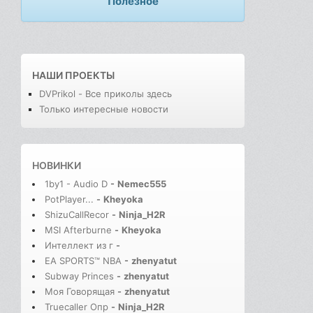
Полезное
НАШИ ПРОЕКТЫ
DVPrikol - Все приколы здесь
Только интересные новости
НОВИНКИ
1by1 - Audio D
-
Nemec555
PotPlayer...
-
Kheyoka
ShizuCallRecor
-
Ninja_H2R
MSI Afterburne
-
Kheyoka
Интеллект из г
-
EA SPORTS™ NBA
-
zhenyatut
Subway Princes
-
zhenyatut
Моя Говорящая
-
zhenyatut
Truecaller Опр
-
Ninja_H2R