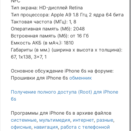
NFC
Тип экрана: HD-дисплей Retina
Тип процессора: Apple A9 1.8 Ггц 2 ядра 64 бита
Тактовая частота (МГц): 1, 8
Оперативная память (Мб): 2048
Встроенная память (Мб): от 16 Гб
Емкость АКБ (в мАч.): 1810
Габариты (в мм.) (ширина х высота х толщина):
67, 1x138, 3x7, 1
Основное обсуждение iPhone 6s на форуме:
Прошивки для iPhone 6s
обменник
Получение полного доступа (Root) для iPhone
6s
Программы для iPhone 6s в архиве файлов
системные
,
мультимедия
,
интернет
,
разные
,
офисные
,
навигация
,
работа с телефонной