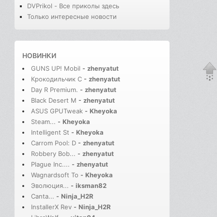
DVPrikol - Все приколы здесь
Только интересные новости
НОВИНКИ
GUNS UP! Mobil
-
zhenyatut
Крокодильчик С
-
zhenyatut
Day R Premium.
-
zhenyatut
Black Desert M
-
zhenyatut
ASUS GPUTweak
-
Kheyoka
Steam...
-
Kheyoka
Intelligent St
-
Kheyoka
Carrom Pool: D
-
zhenyatut
Robbery Bob...
-
zhenyatut
Plague Inc....
-
zhenyatut
Wagnardsoft To
-
Kheyoka
Эволюция...
-
iksman82
Canta...
-
Ninja_H2R
InstallerX Rev
-
Ninja_H2R