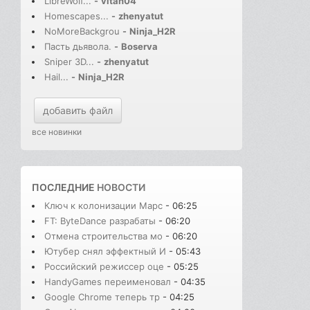
LibreWolf...
-
vitan04
Homescapes...
-
zhenyatut
NoMoreBackgrou
-
Ninja_H2R
Пасть дьявола.
-
Boserva
Sniper 3D...
-
zhenyatut
Hail...
-
Ninja_H2R
добавить файл
все новинки
ПОСЛЕДНИЕ
НОВОСТИ
Ключ к колонизации Марс
- 06:25
FT: ByteDance разрабаты
- 06:20
Отмена строительства мо
- 06:20
Ютубер снял эффектный И
- 05:43
Российский режиссер оце
- 05:25
HandyGames переименовал
- 04:35
Google Chrome теперь тр
- 04:25