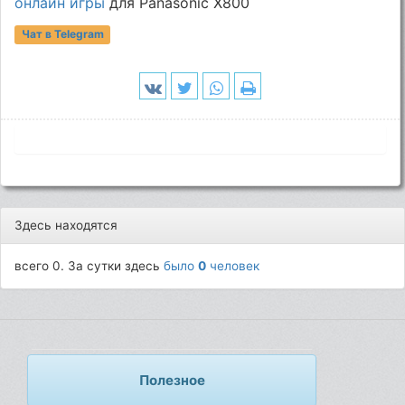
онлайн игры
для Panasonic X800
Чат в Telegram
Здесь находятся
всего 0. За сутки здесь
было
0
человек
Полезное