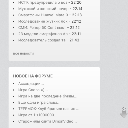
НСПК предупредила о воз
- 22:20
Мужской и женский почер
- 22:14
Смартфоны Huawei Mate 9
- 22:13
Исследование жутких лок
- 22:12
СМИ: Рэпер 50 Cent выст
- 22:12
23 модели смартфонов Ap
- 22:11
Исследователь создал та
- 21:43
все новости
НОВОЕ НА
ФОРУМЕ
Ассоциации...
Игра Слова =)...
Игра на две последние буквы...
Еще одна игра слова...
ТЕРЕМОК-Клуб братьев наших ...
Игра от 1->1000000...
Старожилы сайта DimonVideo...