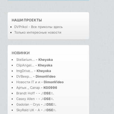
НАШИ ПРОЕКТЫ
DVPrikol - Все приколы здесь
Только интересные новости
НОВИНКИ
Stellarium...
-
Kheyoka
ClipAngel...
-
Kheyoka
ImgDrive...
-
Kheyoka
DVBeep...
-
DimonVideo
Новости IT и и
-
DimonVideo
Артык _ Сапар
-
KG0996
Brandt Hoff -
-
.::DSE::.
Casey Allen -
-
.::DSE::.
Gadolan - Crys
-
.::DSE::.
SkyRaid UK - A
-
.::DSE::.