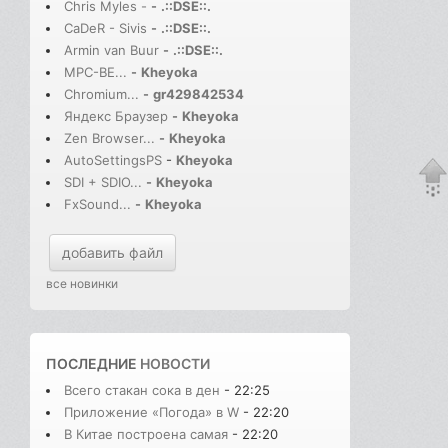
Chris Myles -
-
.::DSE::.
CaDeR - Sivis
-
.::DSE::.
Armin van Buur
-
.::DSE::.
MPC-BE...
-
Kheyoka
Chromium...
-
gr429842534
Яндекс Браузер
-
Kheyoka
Zen Browser...
-
Kheyoka
AutoSettingsPS
-
Kheyoka
SDI + SDIO...
-
Kheyoka
FxSound...
-
Kheyoka
добавить файл
все новинки
ПОСЛЕДНИЕ
НОВОСТИ
Всего стакан сока в ден
- 22:25
Приложение «Погода» в W
- 22:20
В Китае построена самая
- 22:20