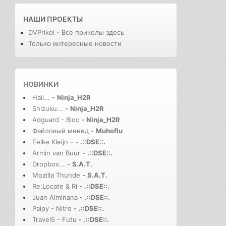
НАШИ ПРОЕКТЫ
DVPrikol - Все приколы здесь
Только интересные новости
НОВИНКИ
Hail...
-
Ninja_H2R
Shizuku...
-
Ninja_H2R
Adguard - Bloc
-
Ninja_H2R
Файловый менед
-
Muhoflu
Eelke Kleijn -
-
.::DSE::.
Armin van Buur
-
.::DSE::.
Dropbox...
-
S.A.T.
Mozilla Thunde
-
S.A.T.
Re:Locate & Ri
-
.::DSE::.
Juan Alminana
-
.::DSE::.
Paipy - Nitro
-
.::DSE::.
Travel5 - Futu
-
.::DSE::.