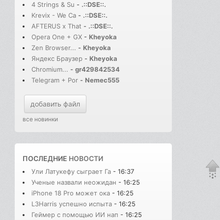
4 Strings & Su
-
.::DSE::.
Krevix - We Ca
-
.::DSE::.
AFTERUS x That
-
.::DSE::.
Opera One + GX
-
Kheyoka
Zen Browser...
-
Kheyoka
Яндекс Браузер
-
Kheyoka
Chromium...
-
gr429842534
Telegram + Por
-
Nemec555
добавить файл
все новинки
ПОСЛЕДНИЕ
НОВОСТИ
Ули Латукефу сыграет Га
- 16:37
Ученые назвали неожидан
- 16:25
iPhone 18 Pro может ока
- 16:25
L3Harris успешно испыта
- 16:25
Геймер с помощью ИИ нап
- 16:25