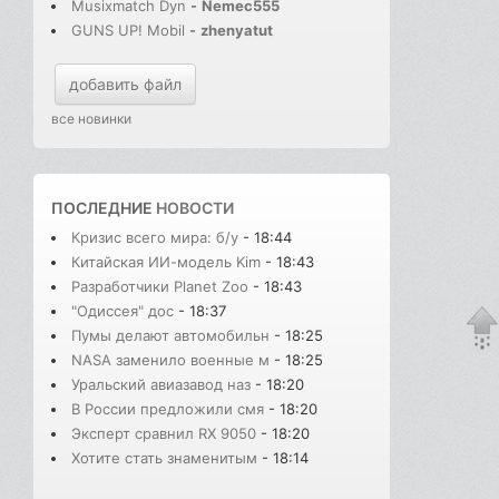
Musixmatch Dyn
-
Nemec555
GUNS UP! Mobil
-
zhenyatut
добавить файл
все новинки
ПОСЛЕДНИЕ
НОВОСТИ
Кризис всего мира: б/у
- 18:44
Китайская ИИ-модель Kim
- 18:43
Разработчики Planet Zoo
- 18:43
"Одиссея" дос
- 18:37
Пумы делают автомобильн
- 18:25
NASA заменило военные м
- 18:25
Уральский авиазавод наз
- 18:20
В России предложили смя
- 18:20
Эксперт сравнил RX 9050
- 18:20
Хотите стать знаменитым
- 18:14