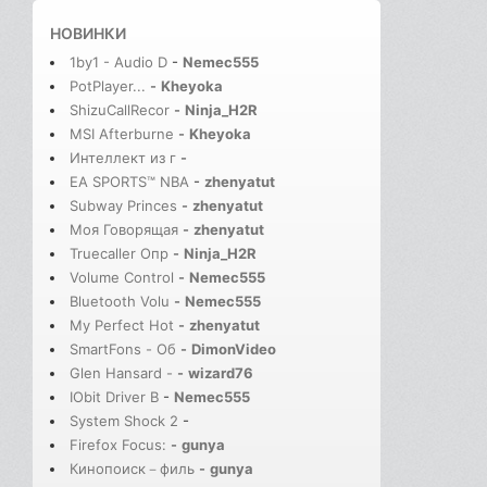
НОВИНКИ
1by1 - Audio D
-
Nemec555
PotPlayer...
-
Kheyoka
ShizuCallRecor
-
Ninja_H2R
MSI Afterburne
-
Kheyoka
Интеллект из г
-
EA SPORTS™ NBA
-
zhenyatut
Subway Princes
-
zhenyatut
Моя Говорящая
-
zhenyatut
Truecaller Опр
-
Ninja_H2R
Volume Control
-
Nemec555
Bluetooth Volu
-
Nemec555
My Perfect Hot
-
zhenyatut
SmartFons - Об
-
DimonVideo
Glen Hansard -
-
wizard76
IObit Driver B
-
Nemec555
System Shock 2
-
Firefox Focus:
-
gunya
Кинопоиск－филь
-
gunya