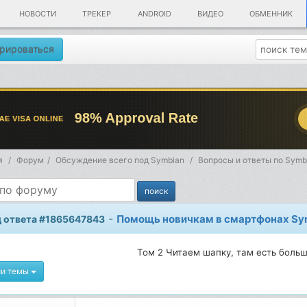
НОВОСТИ
ТРЕКЕР
ANDROID
ВИДЕО
ОБМЕННИК
рироваться
я
Форум
Обсуждение всего под Symbian
Вопросы и ответы по Symb
-
Помощь новичкам в смартфонах Sy
 ответа #1865647843
Том 2 Читаем шапку, там есть больш
ии темы