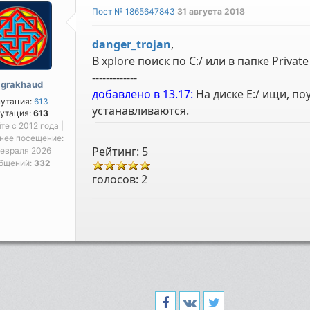
Пост № 1865647843
31 августа 2018
danger_trojan
,
В xplore поиск по C:/ или в папке Private 
-------------
igrakhaud
добавлено в 13.17:
На диске E:/ ищи, п
путация:
613
устанавливаются.
утация:
613
йте с 2012 года |
нее посещение:
Рейтинг: 5
февраля 2026
бщений:
332
голосов:
2