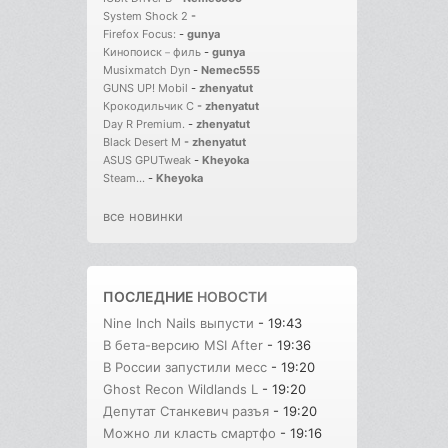
System Shock 2
-
Firefox Focus:
-
gunya
Кинопоиск－филь
-
gunya
Musixmatch Dyn
-
Nemec555
GUNS UP! Mobil
-
zhenyatut
Крокодильчик С
-
zhenyatut
Day R Premium.
-
zhenyatut
Black Desert M
-
zhenyatut
ASUS GPUTweak
-
Kheyoka
Steam...
-
Kheyoka
все новинки
ПОСЛЕДНИЕ
НОВОСТИ
Nine Inch Nails выпусти
- 19:43
В бета-версию MSI After
- 19:36
В России запустили месс
- 19:20
Ghost Recon Wildlands L
- 19:20
Депутат Станкевич разъя
- 19:20
Можно ли класть смартфо
- 19:16