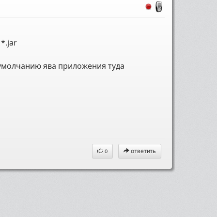
*.jar
оумолчанию ява приложения туда
ответить
0