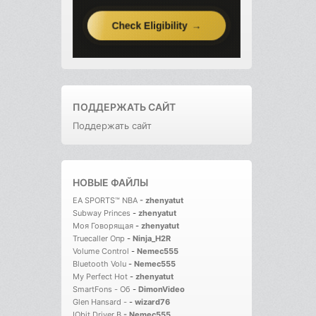
ПОДДЕРЖАТЬ САЙТ
Поддержать сайт
НОВЫЕ ФАЙЛЫ
EA SPORTS™ NBA
-
zhenyatut
Subway Princes
-
zhenyatut
Моя Говорящая
-
zhenyatut
Truecaller Опр
-
Ninja_H2R
Volume Control
-
Nemec555
Bluetooth Volu
-
Nemec555
My Perfect Hot
-
zhenyatut
SmartFons - Об
-
DimonVideo
Glen Hansard -
-
wizard76
IObit Driver B
-
Nemec555