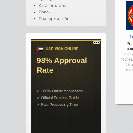
Каталог статей
Поиск
Поддержи сайт
T
Ре
реп
| на са
послед
16 
соо