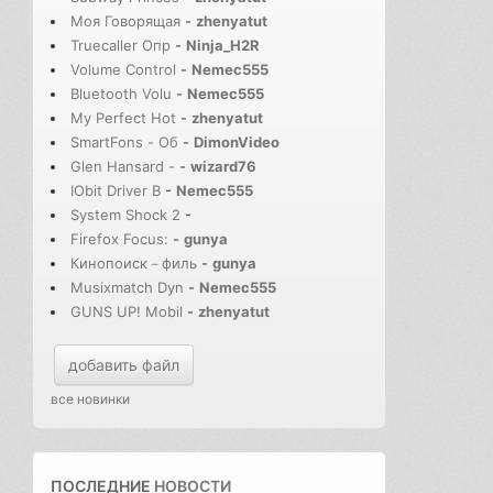
Моя Говорящая
-
zhenyatut
Truecaller Опр
-
Ninja_H2R
Volume Control
-
Nemec555
Bluetooth Volu
-
Nemec555
My Perfect Hot
-
zhenyatut
SmartFons - Об
-
DimonVideo
Glen Hansard -
-
wizard76
IObit Driver B
-
Nemec555
System Shock 2
-
Firefox Focus:
-
gunya
Кинопоиск－филь
-
gunya
Musixmatch Dyn
-
Nemec555
GUNS UP! Mobil
-
zhenyatut
добавить файл
все новинки
ПОСЛЕДНИЕ
НОВОСТИ