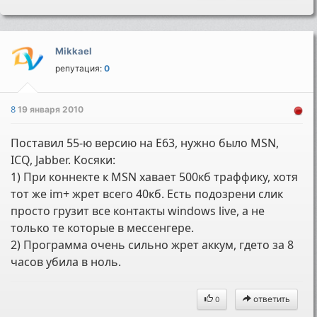
Mikkael
репутация:
0
8
19 января 2010
Поставил 55-ю версию на E63, нужно было MSN,
ICQ, Jabber. Косяки:
1) При коннекте к MSN хавает 500кб траффику, хотя
тот же im+ жрет всего 40кб. Есть подозрени слик
просто грузит все контакты windows live, а не
только те которые в мессенгере.
2) Программа очень сильно жрет аккум, гдето за 8
часов убила в ноль.
ответить
0