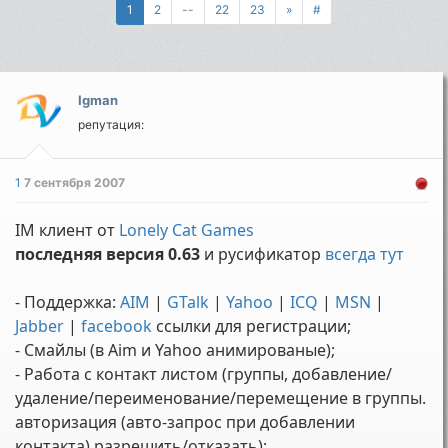
1
2
--
22
23
»
#
Igman
репутация:
1
7 сентября 2007
IM клиент от
Lonely Cat Games
последняя версия 0.63
и русификатор
всегда тут
- Поддержкa:
AIM
|
GTalk
|
Yahoo
|
ICQ
|
MSN
|
Jabber
|
facebook
ссылки для регистрации;
- Смайлы (в Aim и Yahoo анимированые);
- Работа с контакт листом (группы, добавление/
удаление/переименование/перемещение в группы.
авторизация (авто-запрос при добавлении
контакта) разрешить/отказать);