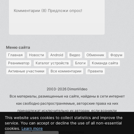
Комментарии (8)
Предложи опрос!
Меню сайта
Главная
Новости
Android
Видео
Обменник
Форум
Реаниматор
Каталог устройств
Блоги
Команда сайта
Активные участники
Все комментарии
Правила
2003-2026 DimonVideo
Все материалы, размещенные на сайте, найдены в сети интернет
как свободно распространяемые, авторские права на них
принадлежат исключительно их авторам, если возникли
This website uses cookies to collect statistics and improve the
претензии - пишите на admin@dimonvideo.ru
service. You can accept or decline the use of all non-essential
Политика в отношении обработки персональных данных
cookies.
Learn more
Правообладателям