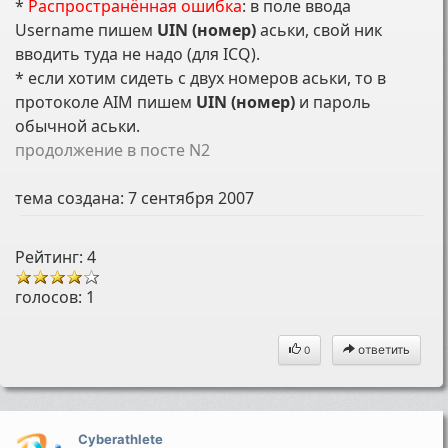
*
Распространённая ошибка
: в поле ввода
Username пишем
UIN (номер)
аськи, свой ник
вводить туда не надо (для ICQ).
* если хотим сидеть с двух номеров аськи, то в
протоколе AIM пишем
UIN (номер)
и пароль
обычной аськи.
продолжение в посте N2
тема создана:
7 сентября 2007
Рейтинг: 4
голосов:
1
ответить
0
Cyberathlete