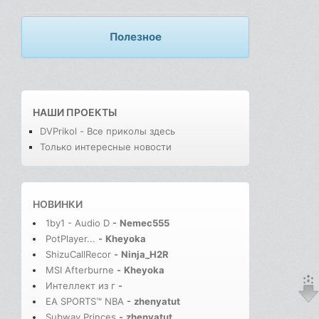
Полезное
НАШИ ПРОЕКТЫ
DVPrikol - Все приколы здесь
Только интересные новости
НОВИНКИ
1by1 - Audio D
-
Nemec555
PotPlayer...
-
Kheyoka
ShizuCallRecor
-
Ninja_H2R
MSI Afterburne
-
Kheyoka
Интеллект из г
-
EA SPORTS™ NBA
-
zhenyatut
Subway Princes
-
zhenyatut